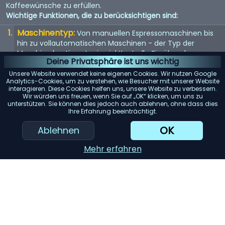
Kaffeewünsche zu erfüllen.
Wichtige Funktionen, die zu berücksichtigen sind:
Maschinentyp:
Von manuellen Espressomaschinen bis
hin zu vollautomatischen Maschinen - der Typ der
Maschine bestimmt, wie viel Kontrolle Sie über den
Deine Privatsphäre ist uns wichtig
Brühvorgang haben.
Unsere Website verwendet keine eigenen Cookies. Wir nutzen Google
Qualität der Mühle:
Eine eingebaute Mühle kann
Analytics-Cookies, um zu verstehen, wie Besucher mit unserer Website
interagieren. Diese Cookies helfen uns, unsere Website zu verbessern.
entscheidend sein. Suchen Sie nach einer Maschine mit
Wir würden uns freuen, wenn Sie auf „OK“ klicken, um uns zu
einem hochwertigen Mahlwerk für den frischesten Kaffee.
unterstützen. Sie können dies jedoch auch ablehnen, ohne dass dies
Ihre Erfahrung beeinträchtigt.
Wasserspeicher:
Berücksichtigen Sie die Kapazität des
Wassertanks. Ein größerer Tank bedeutet selteneres
OK
Ablehnen
Nachfüllen, was besonders für Büros oder große Haushalte
praktisch ist.
Mehr erfahren
Einfache Reinigung:
Maschinen mit abnehmbaren
Teilen oder automatischen Reinigungszyklen können
Ihnen viel Zeit und Mühe ersparen.
KI-Einkaufsassistent