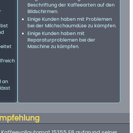
Beschriftung der Kaffeearten auf den
r
Bildschirmen.
Einige Kunden haben mit Problemen
lbst
bei der Milchschaumdüse zu kämpfen.
nd
Einige Kunden haben mit
Reparaturproblemen bei der
beitet
Maschine zu kämpfen.
lfreich
l an
lässt
mpfehlung
Kaffeevollautomat 15355 E8 aufgrund seiner