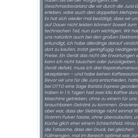
haben als bei der Vorgängerin. Die
Geschmacksvarianz die wir durch die Jura E
erleben, wäre auch den doppelten Mehrprei
Es hat sich wieder mal bestätigt, dass wir uns 
auf Dauer nicht leisten können! Soweit zum
technischen Teil, nun zum wichtigen. Wir hatten
uns natürlich auch bei den großen Elektrom
erkundigt, ich habe allerdings darauf verzich
dort zu kaufen, trotzt geringfügig niedrigerer
Preise. Ein Gerät das nicht die Erwartungen er
kann ich nicht tauschen oder zurückgeben. I
Gerät defekt, muss ich drei Reparaturversu
akzeptieren – und habe keinen Kaffeeauto
Bevor wir uns für die Jura entschieden, hatt
bei OTTO eine Sage Barista Express geordert
haben in 1 ½ Tagen fast zwei Kilo Kaffee dur
Maschine getrieben, ohne zu einem für uns
brauchbaren Getränk zu kommen. Graviere
aber war, dass der Siebträge nicht einmal 16
Gramm Pulver fasste, ohne überzulaufen, u
Küche glich eher einem Schlachtfeld. Hinzu
die Tatsache, dass der Druck, bei gleichen
Füllmengen, mal im Bereich optimal war, zu