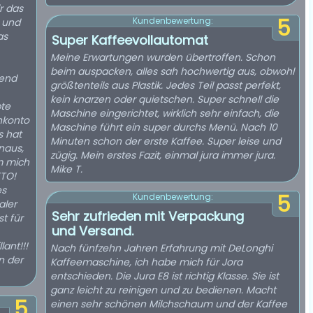
r das
5
Kundenbewertung:
t und
Super Kaffeevollautomat
Meine Erwartungen wurden übertroffen. Schon
beim auspacken, alles sah hochwertig aus, obwohl
hend
größtenteils aus Plastik. Jedes Teil passt perfekt,
kein knarzen oder quietschen. Super schnell die
pte
Maschine eingerichtet, wirklich sehr einfach, die
nkonto
Maschine führt ein super durchs Menü. Nach 10
s hat
Minuten schon der erste Kaffee. Super leise und
naus,
zügig. Mein erstes Fazit, einmal jura immer jura.
um mich
Mike T.
TTO!
es
5
Kundenbewertung:
aler
Sehr zufrieden mit Verpackung
t für
und Versand.
ant!!!
Nach fünfzehn Jahren Erfahrung mit DeLonghi
Kaffeemaschine, ich habe mich für Jora
entschieden. Die Jura E8 ist richtig Klasse. Sie ist
ganz leicht zu reinigen und zu bedienen. Macht
5
einen sehr schönen Milchschaum und der Kaffee