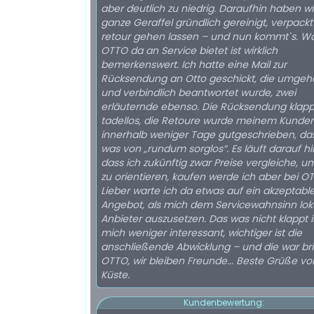
aber deutlich zu niedrig. Daraufhin haben wi
ganze Geraffel gründlich gereinigt, verpack
retour gehen lassen – und nun kommt`s. Was
OTTO da an Service bietet ist wirklich
bemerkenswert. Ich hatte eine Mail zur
Rücksendung an Otto geschickt, die umge
und verbindlich beantwortet wurde, zwei
erläuternde ebenso. Die Rücksendung klap
tadellos, die Retoure wurde meinem Kunde
innerhalb weniger Tage gutgeschrieben, da
was von „rundum sorglos“. Es läuft darauf hi
dass ich zukünftig zwar Preise vergleiche, 
zu orientieren, kaufen werde ich aber bei O
Lieber warte ich da etwas auf ein akzeptabl
Angebot, als mich dem Servicewahnsinn lok
Anbieter auszusetzen. Das was nicht klappt is
mich weniger interessant, wichtiger ist die
anschließende Abwicklung – und die war brill
OTTO, wir bleiben Freunde... Beste Grüße von der
Küste.
Kundenbewertung: