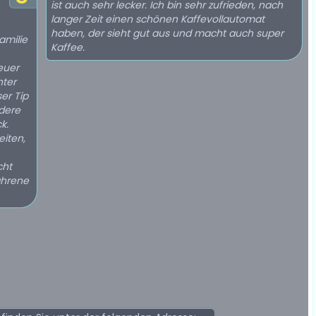
ist auch sehr lecker. Ich bin sehr zufrieden, nach
langer Zeit einen schönen Kaffevollautomat
haben, der sieht gut aus und macht auch super
amilie
Kaffee.
euer
hter
er Tip
ndere
k.
eiten,
cht
ahrene