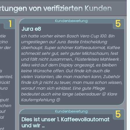
rtungen von verifizierten Kunden
1
5
Kundenbewertung:
Jura e8
tie
Ich hatte vorher einen Bosch Vero Cup 100. Bin
cino
umgestiegen auf Jura. Beste Entscheidung
er der
überhaupt. Super schöner Kaffeeautomat, Kaffee
schmeckt sehr gut, sehr guter Milchschaum, fest
und fällt nicht zusammen., Flüsterleises Mahlwerk .
Alles wird auf dem Display angezeigt, es bleiben
s
keine Wünsche offen. Gut finde ich auch die
enteil,
vielen Varianten, die man machen kann, Zubehör
rückt
finde ich jz nicht zu teuer, man muss schon wissen,
Jura
worauf man sich einlässt. Eine gute Pflege
,
bedeutet auch eine lange Lebensdauer 😜 Klare
aputt
Kaufempfehlung 😍
nnchen
auf
5
Kundenbewertung:
al
Dies ist unser 1. Kaffeevollautomat
und wir ...
nt.