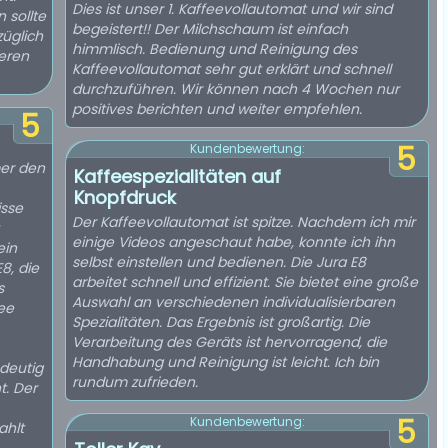
Dies ist unser 1. Kaffeevollautomat und wir sind
 sollte
begeistert!! Der Milchschaum ist einfach
züglich
himmlisch. Bedienung und Reinigung des
eren
Kaffeevollautomat sehr gut erklärt und schnell
durchzuführen. Wir können nach 4 Wochen nur
positives berichten und weiter empfehlen.
5
5
Kundenbewertung:
mer den
Kaffeespezialitäten auf
Knopfdruck
isse
Der Kaffeevollautomat ist spitze. Nachdem ich mir
einige Videos angeschaut habe, konnte ich ihn
ein
selbst einstellen und bedienen. Die Jura E8
8, die
arbeitet schnell und effizient. Sie bietet eine große
s
Auswahl an verschiedenen individualisierbaren
ee
Spezialitäten. Das Ergebnis ist großartig. Die
Verarbeitung des Geräts ist hervorragend, die
Handhabung und Reinigung ist leicht. Ich bin
deutig
rundum zufrieden.
. Der
5
Kundenbewertung:
ahlt