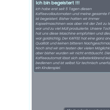
Ich bin begeistert !!!
Ich habe erst seit 5 Tagen diesen
Kaffeevollautomaten und meine gesamte F
ist begeistert. Bisher hatten wir immer
Kapselmaschinen was aber mit der Zeit zu t
war und zu viel Müll produzierte. Unsere Toc
hat uns diese Maschine empfohlen und dies
war goldrichtig. Der KAFFEE hat eine ganz a
Qualität und keinen bitteren Nachgeschmac
Noch sind wir am testen der vielen Möglichk
aber bisher wurden wir nicht enttäuscht. Die
Kaffeeautomat lässt sich selbsterklärend lei
bedienen und ist selbst für technisch unerf
ein Kinderspiel.