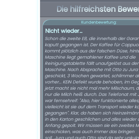
Die hilfreichsten Bewe
Kundenbewertung:
Nicht wieder...
Schon die zweite E8, die innerhalb der Garan
kaputt gegangen ist. Der Kaffee für Cappuc
kommt plötzlich aus der falschen Düse, hint
Maschine liegt gemahlener Kaffee und die
Reinigungstablette fällt unaufgelöst aus der
Maschine. Nach Absprache mit Otto zu Jura
geschickt, 3 Wochen gewartet, schlimmer al
vorher... KEIN Defekt wurde behoben, im Geg
jetzt macht sie nicht mal mehr Milschaum, d
nur die Milch heiß durch. Das Telefonat mit 
war fernsehreif: "Also, hier funktionierte alles
vielleicht ist sie auf dem Transport wieder k
gegangen". Klar, da haben sich Heinzelmä
in den Karton geschlichen und alles wieder 
Anfang gepolt. Wir müssen sie ein zweites M
einschicken, was auch immer das bringen
soll...Jura und auch Otto sind da sehr unkula