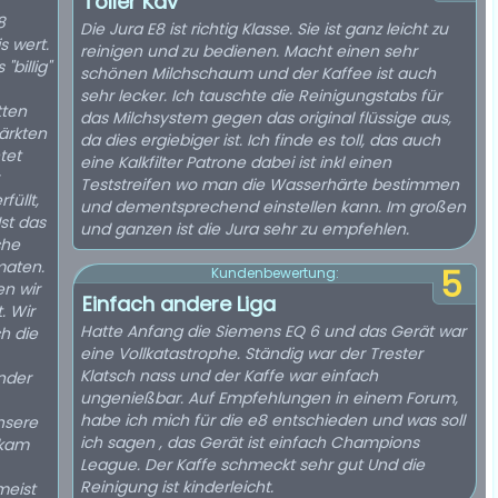
Toller Kav
8
Die Jura E8 ist richtig Klasse. Sie ist ganz leicht zu
s wert.
reinigen und zu bedienen. Macht einen sehr
"billig"
schönen Milchschaum und der Kaffee ist auch
sehr lecker. Ich tauschte die Reinigungstabs für
das Milchsystem gegen das original flüssige aus,
ärkten
da dies ergiebiger ist. Ich finde es toll, das auch
tet
eine Kalkfilter Patrone dabei ist inkl einen
Teststreifen wo man die Wasserhärte bestimmen
füllt,
und dementsprechend einstellen kann. Im großen
st das
und ganzen ist die Jura sehr zu empfehlen.
che
maten.
5
Kundenbewertung:
en wir
Einfach andere Liga
. Wir
Hatte Anfang die Siemens EQ 6 und das Gerät war
ch die
eine Vollkatastrophe. Ständig war der Trester
Klatsch nass und der Kaffe war einfach
nder
ungenießbar. Auf Empfehlungen in einem Forum,
habe ich mich für die e8 entschieden und was soll
nsere
ich sagen , das Gerät ist einfach Champions
 kam
League. Der Kaffe schmeckt sehr gut Und die
Reinigung ist kinderleicht.
meist