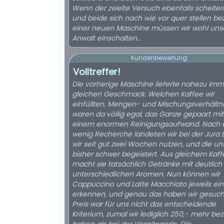
Wenn der zweite Versuch ebenfalls scheitern
und beide sich nach wie vor quer stellen be
einer neuen Maschine müssen wir wohl uns
Anwalt einschalten...
Kundenbewertung:
Volltreffer!
Die vorherige Maschine lieferte nahezu im
gleichen Geschmack. Welchen Kaffee wir
einfüllten, Mengen- und Mischungsverhältn
waren da völlig egal, das Ganze gepaart mit
einem enormen Reinigungsaufwand. Nach 
wenig Recherche landeten wir bei der Jura E
wir seit gut zwei Wochen nutzen, und die un
bisher schwer begeistert. Aus gleichem Kaff
macht sie tatsächlich Getränke mit deutlich
unterschiedlichen Aromen. Nun können wir
Cappuccino und Latte Macchiato jeweils ein
erkennen, und genau das haben wir gesucht
Preis war für uns nicht das entscheidende
Kriterium, zumal wir lediglich 250,- mehr bez