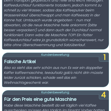
beim Transport gequetscht und Teile sind leicht verbogen.
Kaffeedurchlauf funktionierte trotzdem, jedoch kommt zu
schnell zu viel Wasser, sodass das Kaffeepulver beim
Wassereinlauf überschwappt und man Kaffeesatz in der
Kanne hat. Umtausch wurde angeboten - nun mal
abwarten, ob die neue Maschine heile ankommt (bitte
besser verpacken!) und dann auch der Durchlauf normal
funktioniert. Dann wäre die Maschine TOP! Ein flotter
Kaffeedurchlauf wäre ja grundsätzlich wünschenswert, nur
bitte ohne Überschwemmung und Satzüberlauf.
1
Kundenbewertung:
Falsche Artikel
Also so sieht das sehr schön aus nun Es war ein doppelter
Kaffer kaffeemaschine, teeaufsatz gab's nicht drin müsste
leider zurück schicken, schade weil das ein
Weihnachtsgeschenk war.
4
Kundenbewertung:
Für den Preis eine gute Maschine
Habe diese Maschine bestellt da wir täglich viel Kaffee
ausschenken müssen.Also täglich im Einsatz! Vorher hatten