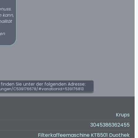
enuss.
n kann,
alität
den
inden Sie unter der folgenden Adresse:
ungen/C539176678/#variationId=539176813
Krups
3045386362455
Filterkaffeemaschine KT8501 Duothek