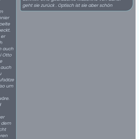
geht sie zurück . Optisch ist sie aber schön
im
onier
pelte
eckt.
 er
h
n auch
i Otto
e
 auch
ufsätze
also um
wäre.
d
er
it dem
cht
eren