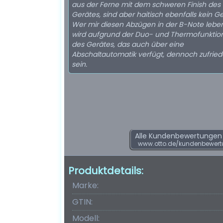
aus der Ferne mit dem schweren Finish des
Gerätes, sind aber haitisch ebenfalls kein G
Wer mir diesen Abzügen in der B-Note lebe
wird aufgrund der Duo- und Thermofunktion
des Gerätes, das auch über eine
Abschaltautomatik verfügt, dennoch zufrie
sein.
Alle Kundenbewertungen f
www.otto.de/kundenbewert
Produktdetails:
Marke:
GTIN:
Modell: