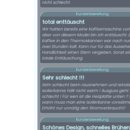
nicht schlecht
Kundenbewertung:
total enttäuscht
Wir hatten bereits eine Kaffeemaschine von
aber von diesem Model bin ich enttäuscht .
Kaffee in den Thermoskannen war nach nur 
zwei Stunden kalt. Kann nur für das Ausseh
Handlichkeit einen Stern vergeben. Sonst ei
totale Enttäuschung.
Kundenbewertung:
Sehr schlecht !!!
Sehr schlecht beim rausnehmen und reinstel
Isolierkanne hält nicht warm ! Ausguss geht
schlecht ! Für wen ist die Heizplatte unten ? 
wann muss man eine Isolierkanne vorwärm
Erhöht nur unnötig den Stromverbrauch!!!
Kundenbewertung:
Schönes Design, schnelles Brühen