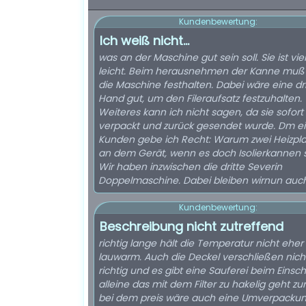
Kundenbewertung:
Ich weiß nicht...
was an der Maschine gut sein soll. Sie ist viel
leicht. Beim herausnehmen der Kanne mu
die Maschine festhalten. Dabei wäre eine dri
Hand gut, um den Fileraufsatz festzuhalten.
Weiteres kann ich nicht sagen, da sie sofort
verpackt und zurück gesendet wurde. Dm e
Kunden gebe ich Recht: Warum zwei Heizpla
an dem Gerät, wenn es doch Isolierkannen s
Wir haben inzwischen die dritte Severin
Doppelmaschine. Dabei bleiben wirnun auch
Kundenbewertung:
Beschreibung nicht zutreffend
richtig lange hält die Temperatur nicht eher
lauwarm. Auch die Deckel verschließen nich
richtig und es gibt eine Sauferei beim Eins
alleine das mit dem Filter zu hakelig geht zu
bei dem preis wäre auch eine Umverpacku