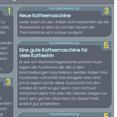
1
3
Kundenbewertung:
Neue Kaffeemaschine
 zu
Leider kann ich den Artikel nicht empfehlen da der
ß man
Wassertank zu klein ist und der Deckel der
tte
Thermokanne sehr schwer aufgeht
 wieder
5
Kundenbewertung:
inen
Eine gute Kaffeemaschine für
tten
viele Kaffeetrin
ind.
Es war ein Weihnachtsgeschenk und ich muss
sagen die Funktionen die alle in den
.
Beschreibungen beschrieben werden haben ihre
Funktionen voll erfüllt. Das einzigste was nicht
3
privat sagen würde diese Ausschank mit den
runden ist nicht so gut wenn man nicht ein
Händchen dafür hat aber die meisten kriegen es
t
doch sehr gut hin. Man kann für diesen Preis
chenken
wirklich gut empfehlen
rück
ng
Kundenbewertung: