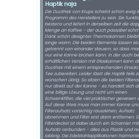
Haptik naja
Die Duothek von Krups scheint schon ewig 
Programm des Herstellers zu sein. Sie funkti
bestens und liefert in derselben zeit die dop
Menge an Kaffee - der auch passabel schm
Dank schön designter Thermokannen bleibt
lange warm. Die beiden Elemente lassen sic
getrennt von einander steuern, so dass ma
nur eine Kanne brühen kann. In der auch be
erhältlichen Version mit Glaskannen kann di
Duothek mit einem entsprechenden Einsatz
Tee zubereiten. Leider lässt die Haptik teils zu
wünschen übrig. So sitzen die beiden Filtera
nur direkt auf der Kanne - es handelt sich 
eine billige Lösung und nicht um einen
Schwenkfilter, die viel praktischer gewesen 
Auf diese Weis muss man immer Kanne un
Filteraufsatz vorsichtig rausziehen, Aufsatz
abnehmen und Filter erst dann entfernen. D
Filterdeckel ist dabei durch ein Scharnier m
Aufsatz verbunden - alles aus Plastik und re
labbrig. Die Edelstahlapplikationen harmoni