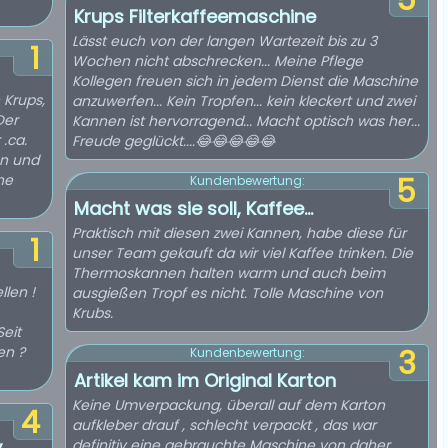
5
Krups Filterkaffeemaschine
Lässt euch von der langen Wartezeit bis zu 3
1
Wochen nicht abschrecken... Meine Pflege
Kollegen freuen sich in jedem Dienst die Maschine
 Krups,
anzuwerfen... Kein Tropfen... kein kleckert und zwei
Der
Kannen ist hervorragend... Macht optisch was her...
.ca.
Freude geglückt....😂😂😂😂😂
en und
ne
5
Kundenbewertung:
Macht was sie soll, Kaffee...
Praktisch mit diesen zwei Kannen, habe diese für
1
unser Team gekauft da wir viel Kaffee trinken. Die
Thermoskannen halten warm und auch beim
len !
ausgießen Tropf es nicht. Tolle Maschine von
Krubs.
Seit
en ?
3
Kundenbewertung:
Artikel kam im Original Karton
Keine Umverpackung, überall auf dem Karton
4
aufkleber drauf , schlecht verpackt , das war
,
definitiv eine gebrauchte Maschine von daher