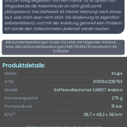
und bin völlig Begeistert von dem Gerät. Es ist optisch ein
Hingucker,da die Maschine,sie ist nicht groß,somit
platzsparend. Das Mahlwerk ist meiner Meinung nach etwas
laut, was mich aber nicht stört. Die Bedienung ist eigentlich
selbsterklärend, und mit der Anleitung generell kein Problem.
Ich würde den Vollautomaten jederzeit wieder kaufen.
Alle Kundenbewertungen finden Sie unter der folgenden Adresse:
www.otto.de/kundenbewertungen/496783494/#variationId=49
6783594
Produktdetails:
Marke:
Krups
GTIN:
0010942218753
Modell:
Kaffeevollautomat EA8107 Arabica
Bohnenkapazität
275 g
Pumpendruck
15 bar
B/H/T
28,7 x 48,3 x 38,1cm