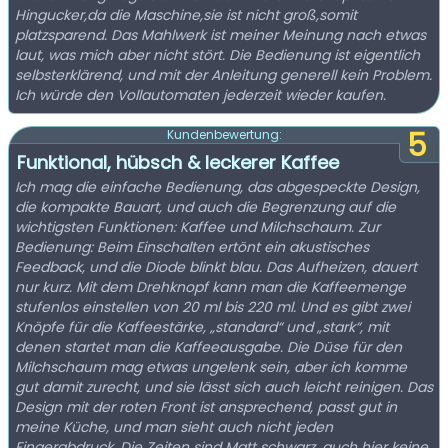
Hingucker,da die Maschine,sie ist nicht groß,somit
platzsparend. Das Mahlwerk ist meiner Meinung nach etwas
laut, was mich aber nicht stört. Die Bedienung ist eigentlich
selbsterklärend, und mit der Anleitung generell kein Problem.
Ich würde den Vollautomaten jederzeit wieder kaufen.
5
Kundenbewertung:
Funktional, hübsch & leckerer Kaffee
Ich mag die einfache Bedienung, das abgespeckte Design,
die kompakte Bauart, und auch die Begrenzung auf die
wichtigsten Funktionen: Kaffee und Milchschaum. Zur
Bedienung: Beim Einschalten ertönt ein akustisches
Feedback, und die Diode blinkt blau. Das Aufheizen, dauert
nur kurz. Mit dem Drehknopf kann man die Kaffeemenge
stufenlos einstellen von 20 ml bis 220 ml. Und es gibt zwei
Knöpfe für die Kaffeestärke, „standard“ und „stark“, mit
denen startet man die Kaffeeausgabe. Die Düse für den
Milchschaum mag etwas ungelenk sein, aber ich komme
gut damit zurecht, und sie lässt sich auch leicht reinigen. Das
Design mit der roten Front ist ansprechend, passt gut in
meine Küche, und man sieht auch nicht jeden
Fingerabdruck. Die Zeiten sind Matt schwarz, auch hier keine