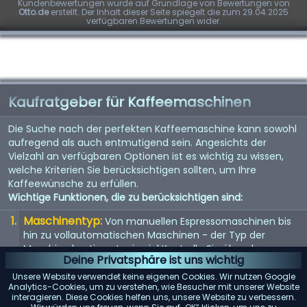
Kundenbewertungen wurde auf Grundlage von Bewertungen von
Otto.de
erstellt. Der Inhalt dieser Seite spiegelt die zum 29.04.2025
verfügbaren Bewertungen wider.
Kaufratgeber für Kaffeemaschinen
Die Suche nach der perfekten Kaffeemaschine kann sowohl
aufregend als auch entmutigend sein. Angesichts der
Vielzahl an verfügbaren Optionen ist es wichtig zu wissen,
welche Kriterien Sie berücksichtigen sollten, um Ihre
Kaffeewünsche zu erfüllen.
Wichtige Funktionen, die zu berücksichtigen sind:
Maschinentyp:
Von manuellen Espressomaschinen bis
hin zu vollautomatischen Maschinen - der Typ der
Maschine bestimmt, wie viel Kontrolle Sie über den
Deine Privatsphäre ist uns wichtig
Brühvorgang haben.
Unsere Website verwendet keine eigenen Cookies. Wir nutzen Google
Qualität der Mühle:
Eine eingebaute Mühle kann
Analytics-Cookies, um zu verstehen, wie Besucher mit unserer Website
interagieren. Diese Cookies helfen uns, unsere Website zu verbessern.
entscheidend sein. Suchen Sie nach einer Maschine mit