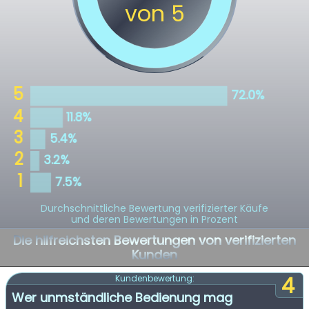
Durchschnittliche Bewertung verifizierter Käufe
und deren Bewertungen in Prozent
Die hilfreichsten Bewertungen von verifizierten
Kunden
4
Kundenbewertung:
Wer unmständliche Bedienung mag