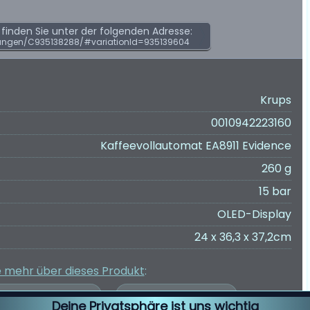
inden Sie unter der folgenden Adresse:
ungen/C935138288/#variationId=935139604
Krups
0010942223160
Kaffeevollautomat EA8911 Evidence
260 g
15 bar
OLED-Display
24 x 36,3 x 37,2cm
e mehr über dieses Produkt
:
Deine Privatsphäre ist uns wichtig