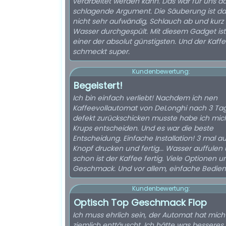
verarbeitet werden kann. Das war für uns d
schlagende Argument. Die Säuberung ist d
nicht sehr aufwändig, Schlauch ab und kurz 
Wasser durchgespült. Mit diesem Gadget ist
einer der absolut günstigsten. Und der Kaff
schmeckt super.
Kundenbewertung:
Begeistert!
Ich bin einfach verliebt! Nachdem ich nen
Kaffeevollautomat von DeLonghi nach 3 Ta
defekt zurückschicken musste habe ich mich
Krups entscheiden. Und es war die beste
Entscheidung. Einfache Installation! 3 mal au
Knopf drucken und fertig... Wasser auffulen
schon ist der Kaffee fertig. Viele Optionen un
Geschmack. Und vor allem, einfache Bedie
Kundenbewertung:
Optisch Top Geschmack Flop
Ich muss ehrlich sein, der Automat hat mich
ziemlich enttäuscht. Ich hätte was besseres