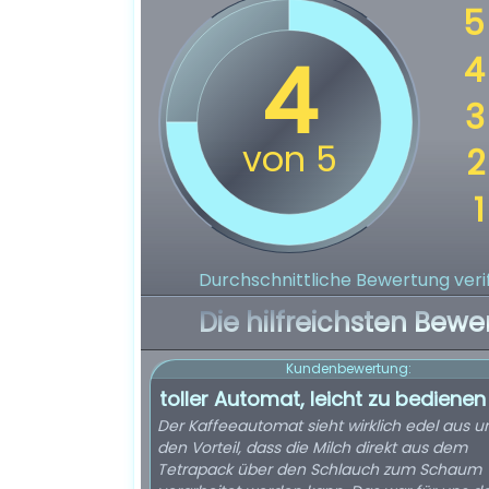
Durchschnittliche Bewertung verif
Die hilfreichsten Bewe
Kundenbewertung:
toller Automat, leicht zu bedienen
Der Kaffeeautomat sieht wirklich edel aus u
den Vorteil, dass die Milch direkt aus dem
Tetrapack über den Schlauch zum Schaum