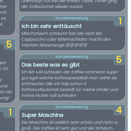
as
überhaupt nur bei der ersten Tasse. Daher ging
aher
der Vollautomat wieder zurück.
mit
 es
1
Kundenbewertung:
ee
Ich bin sehr enttäuscht
Milschchaum schäumt fast wie nicht Bei
Cappuccino oder lattemachiatto macht den
5
falschen Massmenge.😟😟😟😟😟
5
Kundenbewertung:
gen
Das beste was es gibt
 für
Ich bin voll zufrieden der Kaffee schmeckt super
gut egal welche Kaffeespezialität man wählt sie
f
schmecken alle ich hab schon 4
 und
Kaffeevollautomat bestellt für meine Kinder und
d viel
meine Mutter voll zufrieden
nung!
4
Kundenbewertung:
1
Super Maschine
Die Maschine ist wirklich sehr schön und nicht zu
groß. Der Kaffee ist sehr gut und der Schaum