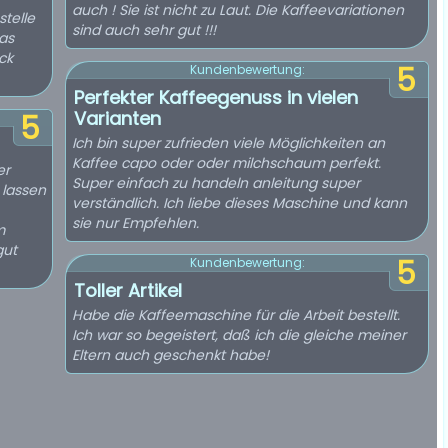
auch ! Sie ist nicht zu Laut. Die Kaffeevariationen
stelle
sind auch sehr gut !!!
as
ck
5
Kundenbewertung:
Perfekter Kaffeegenuss in vielen
Varianten
5
Ich bin super zufrieden viele Möglichkeiten an
Kaffee capo oder oder milchschaum perfekt.
er
Super einfach zu handeln anleitung super
 lassen
verständlich. Ich liebe dieses Maschine und kann
sie nur Empfehlen.
m
gut
5
Kundenbewertung:
Toller Artikel
Habe die Kaffeemaschine für die Arbeit bestellt.
Ich war so begeistert, daß ich die gleiche meiner
Eltern auch geschenkt habe!