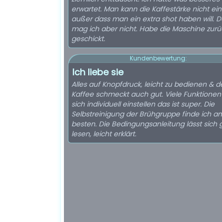
erwartet. Man kann die Kaffestärke nicht ein
außer dass man ein extra shot haben will. D
mag ich aber nicht. Habe die Maschine zurü
geschickt.
Kundenbewertung:
Ich liebe sie
Alles auf Knopfdruck, leicht zu bedienen & d
Kaffee schmeckt auch gut. Viele Funktionen
sich individuell einstellen das ist super. Die
Selbstreinigung der Brühgruppe finde ich a
besten. Die Bedingungsanleitung lässt sich 
lesen, leicht erklärt.