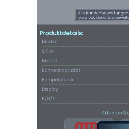
Alle Kundenbewertungen f
www.otto.de/kundenbewert
Produktdetails:
Marke:
GTIN:
Modell:
Bohnenkapazität
Pumpendruck
Display
B/H/T
Erfahren Si