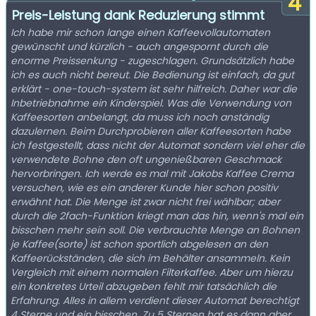
4
Preis-Leistung dank Reduzierung stimmt
Ich habe mir schon lange einen Kaffeevollautomaten
gewünscht und kürzlich - auch angespornt durch die
enorme Preissenkung - zugeschlagen. Grundsätzlich habe
ich es auch nicht bereut. Die Bedienung ist einfach, da gut
erklärt - one-touch-system ist sehr hilfreich. Daher war die
Inbetriebnahme ein Kinderspiel. Was die Verwendung von
Kaffeesorten anbelangt, da muss ich noch anständig
dazulernen. Beim Durchprobieren aller Kaffeesorten habe
ich festgestellt, dass nicht der Automat sondern viel eher die
verwendete Bohne den oft ungenießbaren Geschmack
hervorbringen. Ich werde es mal mit Jakobs Kaffee Crema
versuchen, wie es ein anderer Kunde hier schon positiv
erwähnt hat. Die Menge ist zwar nicht frei wählbar; aber
durch die 2fach-Funktion kriegt man das hin, wenn's mal ein
bisschen mehr sein soll. Die verbrauchte Menge an Bohnen
je Kaffee(sorte) ist schon sportlich abgelesen an den
Kaffeerückständen, die sich im Behälter ansammeln. Kein
Vergleich mit einem normalen Filterkaffee. Aber um hierzu
ein konkretes Urteil abzugeben fehlt mir tatsächlich die
Erfahrung. Alles in allem verdient dieser Automat berechtigt
4 Sterne und ein bisschen. Zu 5 Sternen hat es dann aber