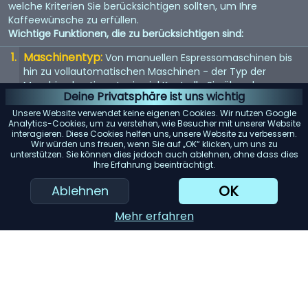
welche Kriterien Sie berücksichtigen sollten, um Ihre
Kaffeewünsche zu erfüllen.
Wichtige Funktionen, die zu berücksichtigen sind:
Maschinentyp:
Von manuellen Espressomaschinen bis
hin zu vollautomatischen Maschinen - der Typ der
Maschine bestimmt, wie viel Kontrolle Sie über den
Deine Privatsphäre ist uns wichtig
Brühvorgang haben.
Unsere Website verwendet keine eigenen Cookies. Wir nutzen Google
Qualität der Mühle:
Eine eingebaute Mühle kann
Analytics-Cookies, um zu verstehen, wie Besucher mit unserer Website
interagieren. Diese Cookies helfen uns, unsere Website zu verbessern.
entscheidend sein. Suchen Sie nach einer Maschine mit
Wir würden uns freuen, wenn Sie auf „OK“ klicken, um uns zu
einem hochwertigen Mahlwerk für den frischesten Kaffee.
unterstützen. Sie können dies jedoch auch ablehnen, ohne dass dies
Ihre Erfahrung beeinträchtigt.
Wasserspeicher:
Berücksichtigen Sie die Kapazität des
Wassertanks. Ein größerer Tank bedeutet selteneres
OK
Ablehnen
Nachfüllen, was besonders für Büros oder große Haushalte
praktisch ist.
Mehr erfahren
Einfache Reinigung:
Maschinen mit abnehmbaren
Teilen oder automatischen Reinigungszyklen können
Ihnen viel Zeit und Mühe ersparen.
KI-Einkaufsassistent