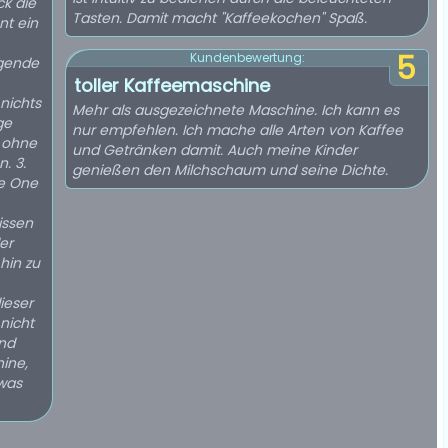
ck die
Tasten. Damit macht "Kaffeekochen" Spaß.
nt ein
5
Kundenbewertung:
egende
toller Kaffeemaschine
nichts
Mehr als ausgezeichnete Maschine. Ich kann es
ge
nur empfehlen. Ich mache alle Arten von Kaffee
t ohne
und Getränken damit. Auch meine Kinder
. 3.
genießen den Milchschaum und seine Dichte.
ce One
issen
er
hin zu
ieser
 nicht
und
hine,
twas