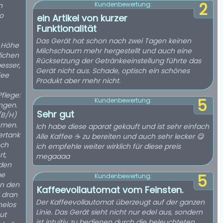
2
Kundenbewertung:
n
o
ein Artikel von kurzer
Funktionalität
Das Gerät hat schon nach zwei Tagen keinen
 Höhe
Milchschaum mehr hergestellt und auch eine
lichen
Rücksetzung der Getränkeeinstellung führte das
besser,
Gerät nicht aus. Schade, optisch ein schönes
fee
Produkt aber mehr nicht.
Pflege:
5
Kundenbewertung:
ngen.
Sehr gut
/B/H)
hmen.
Ich habe diese aparat gekauft und ist sehr einfach
ertank
Alle Kaffee ☕ zu bereiten und auch sehr lecker 😋
och
ich empfehle weiter wirklich für diese preis
t,
megaaaa
den
me
5
Kundenbewertung:
An den
Kaffeevollautomat vom Feinsten.
 dran
Der Kaffeevollautomat überzeugt auf der ganzen
helos
Linie. Das Gerät sieht nicht nur edel aus, sondern
ut
ist intuitiv zu bedienen durch die beleuchteten