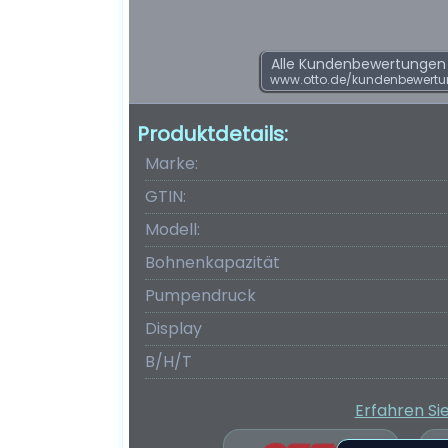
Alle Kundenbewertungen f
www.otto.de/kundenbewert
Produktdetails:
Marke:
GTIN:
Modell:
Bohnenkapazität
Pumpendruck
Display
B/H/T
Erfahren Si