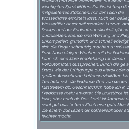
leserlich und zeigt verständlich auf einen Bli
wichtigsten Spezialitäten. Zur Einrichtung die
mitgeliefertes Stäbchen, mit dem sich die
Wasserhärte ermitteln lässt. Auch der beili
Wasserfilter ist schnell montiert. Kurzum: am
Design und der Bedienfreundlichkeit gibt es 
auszusetzen. Ebenso sind Wartung und Pfle
unkompliziert, gründlich und schnell erledig
sich die Finger schmutzig machen zu müssen
Fazit: Nach einigen Wochen mit der Eviden
kann ich eine klare Empfehlung für diesen
Vollautomaten aussprechen. Durch die gew
Extras wie der Brühgruppe aus Metall oder d
großen Auswahl von Kaffeespezialitäten bis 
Tee hebt sich die Evidence One von seinen
Mitstreitern ab. Geschmacklich habe ich in d
Preisklasse mehr erwartet. Die Lautstärke ist
leise, aber noch ok. Das Gerät ist kompakt 
sieht gut aus. Unterm Strich eine gute Masc
die einem das Leben als Kaffeeliebhaber e
leichter macht.