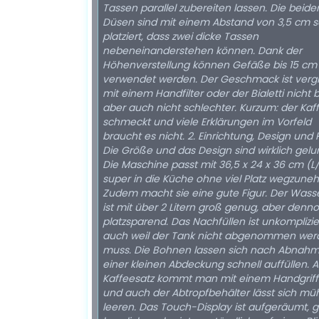
Tassen parallel zubereiten lassen. Die beide
Düsen sind mit einem Abstand von 3,5 cm s
platziert, dass zwei dicke Tassen
nebeneinanderstehen können. Dank der
Höhenverstellung können Gefäße bis 15 cm
verwendet werden. Der Geschmack ist verg
mit einem Handfilter oder der Bialetti nicht 
aber auch nicht schlechter. Kurzum: der Kaf
schmeckt und viele Erklärungen im Vorfeld
braucht es nicht. 2. Einrichtung, Design und 
Die Größe und das Design sind wirklich gelu
Die Maschine passt mit 36,5 x 24 x 36 cm (L
super in die Küche ohne viel Platz wegzune
Zudem macht sie eine gute Figur. Der Wass
ist mit über 2 Litern groß genug, aber denn
platzsparend. Das Nachfüllen ist unkomplizier
auch weil der Tank nicht abgenommen wer
muss. Die Bohnen lassen sich nach Abnah
einer kleinen Abdeckung schnell auffüllen. 
Kaffeesatz kommt man mit einem Handgriff
und auch der Abtropfbehälter lässt sich mü
leeren. Das Touch-Display ist aufgeräumt, g