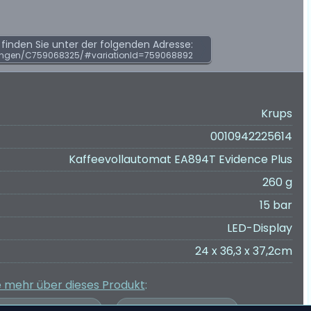
inden Sie unter der folgenden Adresse:
ungen/C759068325/#variationId=759068892
Krups
0010942225614
Kaffeevollautomat EA894T Evidence Plus
260 g
15 bar
LED-Display
24 x 36,3 x 37,2cm
e mehr über dieses Produkt
: