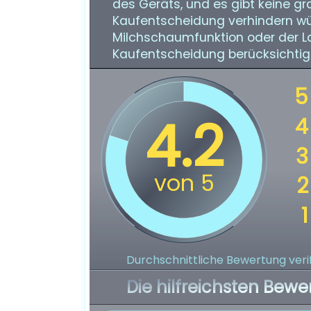
des Geräts, und es gibt keine gr
Kaufentscheidung verhindern wü
Milchschaumfunktion oder der Lau
Kaufentscheidung berücksichtig
Durchschnittliche Bewertung verif
Die hilfreichsten Bewe