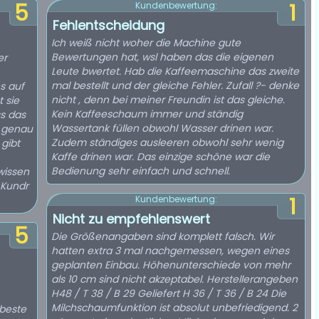
5
1
Kundenbewertung:
Fehlentscheidung
Ich weiß nicht woher die Machine gute
Bewertungen hat, wsl haben das die eigenen
er
Leute bwertet. Hab die Kaffeemaschine das zweite
mal bestellt und der gleiche Fehler. Zufall ?- denke
s auf
nicht , denn bei meiner Freundin ist das gleiche.
 sie
Kein Kaffeeschaum immer und ständig
s das
Wassertank füllen obwohl Wasser drinen war.
t genau
Zudem ständiges ausleeren obwohl sehr wenig
 gibt
Kaffe drinen war. Das einzige schöne war die
Bedienung sehr einfach und schnell.
wissen
 Kundr
1
Kundenbewertung:
Nicht zu empfehlenswert
5
Die Größenangaben sind komplett falsch. Wir
hatten extra 3 mal nachgemessen, wegen eines
geplanten Einbau. Höhenunterschiede von mehr
als 10 cm sind nicht akzeptabel. Herstellerangeben
H48 / T 38 / B 29 Geliefert H 36 / T 36 / B 24 Die
Milchschaumfunktion ist absolut unbefriedigend. 2
 beste