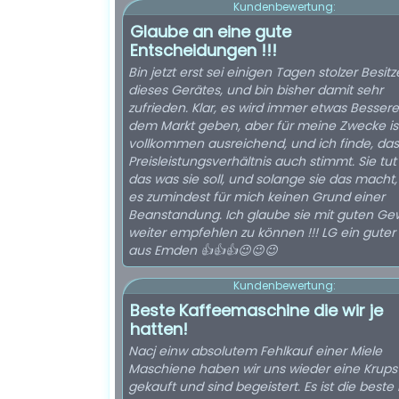
Kundenbewertung:
Glaube an eine gute
Entscheidungen !!!
Bin jetzt erst sei einigen Tagen stolzer Besitz
dieses Gerätes, und bin bisher damit sehr
zufrieden. Klar, es wird immer etwas Bessere
dem Markt geben, aber für meine Zwecke ist
vollkommen ausreichend, und ich finde, das
Preisleistungsverhältnis auch stimmt. Sie tu
das was sie soll, und solange sie das macht,
es zumindest für mich keinen Grund einer
Beanstandung. Ich glaube sie mit guten Ge
weiter empfehlen zu können !!! LG ein guter
aus Emden 👍👍👍😉😉😉
Kundenbewertung:
Beste Kaffeemaschine die wir je
hatten!
Nacj einw absolutem Fehlkauf einer Miele
Maschiene haben wir uns wieder eine Krups
gekauft und sind begeistert. Es ist die beste