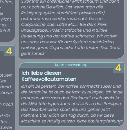
x kommt ein ordentlicher Milchschaum und dann
Kaffee,
nur noch heiße Milch. Erst wenn man alle
e
Reinigungszyklen durchführt (wirklich alle)
il
bekommt man wieder maximal 2 Tassen
 nicht
Cappuccino oder Latte Ma..... Bei dem Preis
 es
unakzeptabel. Positiv: Einfache und intuitive
ich 6
Bedienung und der Kaffee schmeckt. Wir hatten
uns aber bewusst für das System entschieden,
weil wir gerne Cappu oder Latte trinken Das Gerät
4
geht zurück
4
Kundenbewertung:
Ich liebe diesen
bt kein
Kaffeevollautomaten
Tee-
Ich bin begeistert, der Kaffee schmeckt super und
rhand
die Maschine ist auch einfach zu reinigen. Ich finde
hschaum
es super, dass man den "Schlauch" auch direkt in
die Milchtüte legen kann und sich so das Reinigen
ch noch
des Milchbehälters spart. Bei uns gehen jetzt
mehrere Liter Milch am Tag durch, da wir diese
d die
Maschine so häufig nutzen. Klare Kaufempfehlung!
ffee
t zwei