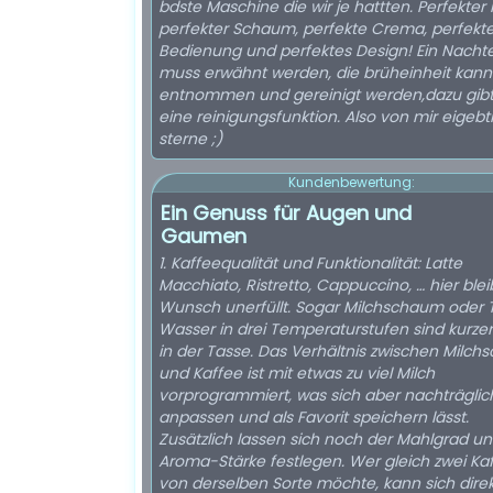
bdste Maschine die wir je hattten. Perfekter 
perfekter Schaum, perfekte Crema, perfekt
Bedienung und perfektes Design! Ein Nachte
muss erwähnt werden, die brüheinheit kann
entnommen und gereinigt werden,dazu gibt
eine reinigungsfunktion. Also von mir eigebtl
sterne ;)
Kundenbewertung:
Ein Genuss für Augen und
Gaumen
1. Kaffeequalität und Funktionalität: Latte
Macchiato, Ristretto, Cappuccino, … hier blei
Wunsch unerfüllt. Sogar Milchschaum oder 
Wasser in drei Temperaturstufen sind kurze
in der Tasse. Das Verhältnis zwischen Milc
und Kaffee ist mit etwas zu viel Milch
vorprogrammiert, was sich aber nachträgli
anpassen und als Favorit speichern lässt.
Zusätzlich lassen sich noch der Mahlgrad un
Aroma-Stärke festlegen. Wer gleich zwei Ka
von derselben Sorte möchte, kann sich direk