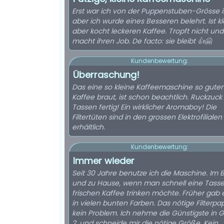
Erst war ich von der Puppenstuben-Grösse irr
aber ich wurde eines Besseren belehrt. Ist kl
aber kocht leckeren Kaffee. Tropft nicht und
macht ihren Job. De facto: sie bleibt 👍🤗
Kundenbewertung:
Überraschung!
Das eine so kleine Kaffeemaschine so gute
Kaffee braut, ist schon beachtlich. Ruckzuck 
Tassen fertig! Ein wirklicher Aromaboy! Die
Filtertüten sind in den grossen Elektrofilialen
erhältlich.
Kundenbewertung:
Immer wieder
Seit 30 Jahre benutze ich die Maschine. Im 
und zu Hause, wenn man schnell eine Tass
frischen Kaffee trinken möchte. Früher gab e
in vielen bunten Farben. Das nötige Filterpapi
kein Problem. Ich nehme die Günstigste in Gr
2, und schneide mir die nötige Größe. Kein