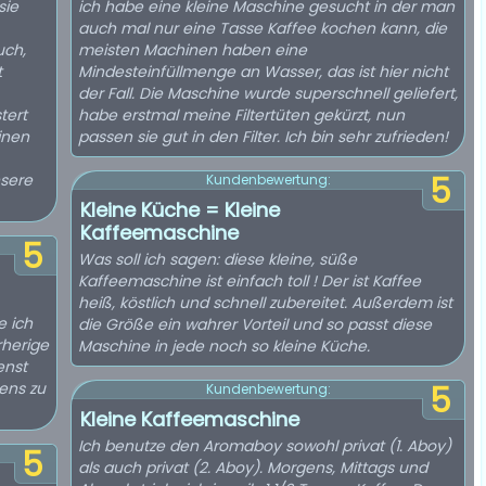
sie
ich habe eine kleine Maschine gesucht in der man
auch mal nur eine Tasse Kaffee kochen kann, die
uch,
meisten Machinen haben eine
t
Mindesteinfüllmenge an Wasser, das ist hier nicht
der Fall. Die Maschine wurde superschnell geliefert,
tert
habe erstmal meine Filtertüten gekürzt, nun
inen
passen sie gut in den Filter. Ich bin sehr zufrieden!
nsere
5
Kundenbewertung:
Kleine Küche = Kleine
Kaffeemaschine
5
Was soll ich sagen: diese kleine, süße
Kaffeemaschine ist einfach toll ! Der ist Kaffee
heiß, köstlich und schnell zubereitet. Außerdem ist
e ich
die Größe ein wahrer Vorteil und so passt diese
rherige
Maschine in jede noch so kleine Küche.
enst
ens zu
5
Kundenbewertung:
Kleine Kaffeemaschine
Ich benutze den Aromaboy sowohl privat (1. Aboy)
5
als auch privat (2. Aboy). Morgens, Mittags und