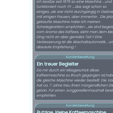
Ich besitze seit 1979 so eine Maschine ...und 
funktioniert noch !!!! ....das sagt schon so
einiges...sie war nicht durchgängig in Gebra
mit einigen Pausen, aber immerhin . Die jetz
gekaufte Maschine habe ich meinen
Schwiegereltern empfohlen ...sie sind begeis
vom Aroma des Kaffees, sieht man dem kle
Ding nicht an aber geniales Teil !! Eine
Verbesserung ist die Abschaltautomatik... u
absolute Empfehlung !
Kundenbewertung:
Ein treuer Begleiter
Da mir durch ein Missgeschick diese
Kaffeemaschine zu Bruch gegangen ist,hab
die gleiche Maschine wieder bestellt. Die Vo
hat ca. 7 Jahre treu ihren morgendlichen Di
getan. Für einen Junggesellenhaushalt best
empfehlen.
Kundenbewertung:
Putzige, kleine Kaffeemaschine