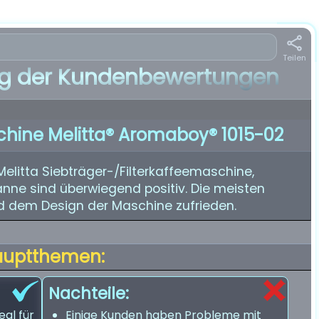
Teilen
 der Kundenbewertungen
schine Melitta® Aromaboy® 1015-02
elitta Siebträger-/Filterkaffeemaschine,
anne sind überwiegend positiv. Die meisten
d dem Design der Maschine zufrieden.
auptthemen:
Nachteile:
eal für
Einige Kunden haben Probleme mit