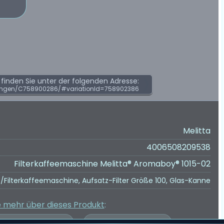
inden Sie unter der folgenden Adresse:
ungen/C758900286/#variationId=758902386
Melitta
4006508209538
Filterkaffeemaschine Melitta® Aromaboy® 1015-02
/Filterkaffeemaschine, Aufsatz-Filter Größe 100, Glas-Kanne
e mehr über dieses Produkt
: