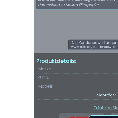
Unterschied zu Melitta Filterpapier.
Alle Kundenbewertungen f
www.otto.de/kundenbewert
Produktdetails:
Marke:
GTIN:
Modell:
Siebträger-
Erfahren Si