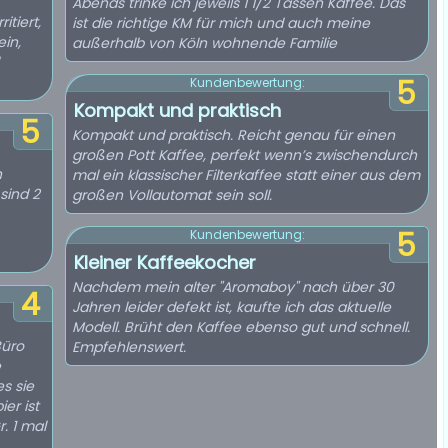
Abends trinke ich jeweils 1 1/2 Tassen Kaffee. Das
itiert,
ist die richtige KM für mich und auch meine
ein,
außerhalb von Köln wohnende Familie
5
Kundenbewertung:
Kompakt und praktisch
5
Kompakt und praktisch. Reicht genau für einen
großen Pott Kaffee, perfekt wenn’s zwischendurch
n
mal ein klassischer Filterkaffee statt einer aus dem
sind 2
großen Vollautomat sein soll.
5
Kundenbewertung:
Kleiner Kaffeekocher
Nachdem mein alter "Aromaboy" nach über 30
4
Jahren leider defekt ist, kaufte ich das aktuelle
Modell. Brüht den Kaffee ebenso gut und schnell.
Büro
Empfehlenswert.
e
s sie
er ist
. 1 mal