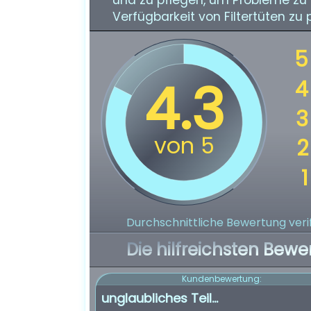
und zu pflegen, um Probleme zu 
Verfügbarkeit von Filtertüten zu
Durchschnittliche Bewertung verif
Die hilfreichsten Bewe
Kundenbewertung:
unglaubliches Teil...