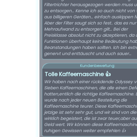
Filtertrichter herausgezogen werden muss 
zu entsorgen… Kenne ich so auch nicht von 
aus billigeren Geräten… einfach auskippen f
Aber der Filter saugt sich so fest.. das es nur
Mehraufwand zu entsorgen gilt… Bei der
Preisklasse absolut nicht zu akzeptieren, da 
Funktionen überhaupt keine Bedeutung hab
Beanstandungen haben sollten. Ich bin extrem
genervt und enttäuscht und auch sauer…
Kundenbewertung:
Tolle Kaffeemaschine 👍
Wir haben nach einer rückdende Odyssey 
Sieben Kaffeemaschinen, die alle einen Def
hatten,entlich die richtige Kaffeemaschine. 
wurde nach jeder neuen Bestellung die
Kaffeemaschine teurer. Diese Kaffeemaschi
jetzige ist sehr sehr gut, und wir sind von die
wirklich begeistert, die ist zwar teuer,aber au
Geld wert. Wir können diese Kaffeemaschin
ruhigen Gewissen weiter empfehlen 👍