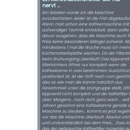
nervt …
Am liebsten würde ich die Maschine
zurückschicken, leider ist die Frist abgelaufe
Wenn man schon eine Kaffeemaschine mit
aufwendiger Technik entwickelt, dann sollt
davon ausgehen, dass die Maschine auch f
Preis keine besonderen Mängel aufweist. Ab
mindestens 1 mal die Woche muss ich mein
Küchenarbeitsplatte wischen. Da der Filtertri
beim Brühvorgang überläuft! Das Kippventil
filtertrichters öffnet nur komplett wenn die
Kaffeekanne in zwei bestimmten Ausrichtu
positioniert ist. Ist der Griff nach vorn gerich
also so wie man die Kanne natürlich aus
Gewohnheit unter die brühgruppe stellt, öff
kippventil nicht komplett und der kaffefilter 
über. Morgens , noch nicht ganz wach … seit 25
Jahren gewohnt eine Kaffeekanne gerade i
Maschine zu stecken… kommt es jetzt regel
vor das die Maschine überlauft. Absolut unmöglich
und undverständlich bei dem Preis…. Dazu kommt,
das der gebrauchte Kaffeefilter müsehlig 