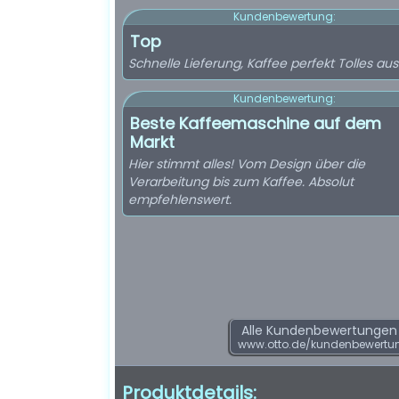
Kundenbewertung:
Top
Schnelle Lieferung, Kaffee perfekt Tolles a
Kundenbewertung:
Beste Kaffeemaschine auf dem
Markt
Hier stimmt alles! Vom Design über die
Verarbeitung bis zum Kaffee. Absolut
empfehlenswert.
Alle Kundenbewertungen f
www.otto.de/kundenbewertu
Produktdetails: