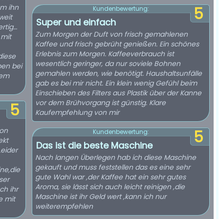
um ihn
5
Kundenbewertung:
weit
Super und einfach
ertig…
Zum Morgen der Duft von frisch gemahlenen
 mit
Kaffee und frisch gebrüht genießen. Ein schönes
Erlebnis zum Morgen. Kaffeeverbrauch ist
diese
wesentlich geringer, da nur soviele Bohnen
en bei
gemahlen werden, wie benötigt. Haushaltsunfälle
gab es bei mir nicht. Ein klein wenig Gefühl beim
Einschieben des Filters aus Plastik über der Kanne
vor dem Brühvorgang ist günstig. Klare
5
Kaufempfehlung von mir
von
5
Kundenbewertung:
ekt
Das ist die beste Maschine
Leider
Nach langen Überlegen hab ich diese Maschine
gekauft und muss feststellen das es eine sehr
ne,die
gute Wahl war ,der Kaffee hat ein sehr gutes
ser
Aroma, sie lässt sich auch leicht reinigen ,die
ch ihr
Maschine ist ihr Geld wert ,kann ich nur
e mit
weiterempfehlen