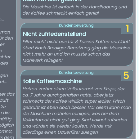
Die Maschine ist einfach in der Handhabung und
der Kaffee schmeckt einfach genial
n…
1
Kundenbewertung:
e man
Nicht zufriedenstellend
ür den
Filter reicht nicht aus für 8 Tassen Kaffee und läuft
er
über! Nach 3maliger Benutzung ging die Maschine
e
nicht mehr an und ich musste schon das
chter
Mahlwerk reinigen!
 des
5
Kundenbewertung:
ngen
tolle Kaffeemaschine
tet…
Hatten vorher einen Vollautomat von Krups, der
net das
ca. 7 Jahre durchgehalten hatte. aber jetzt
läuft
schmeckt der Kaffee wirklich super lecker. Frisch
gebrüht ist eben doch besser. Vor allem kann man
n die
die Maschine mühelos reinigen, was bei dem
mäßig
Vollautomat nicht gut ging. Sind vollauf zufrieden
und würden sie wieder kaufen. Werde mir
allerdings einen Dauerfilter zulegen
aus dem