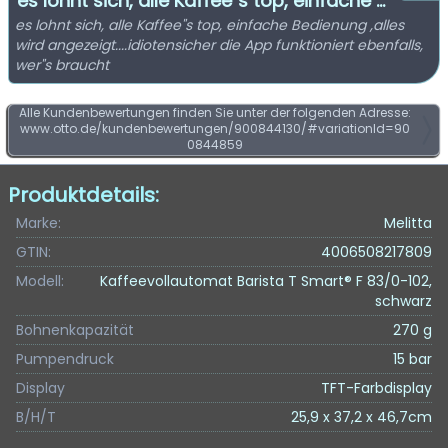
es lohnt sich, alle Kaffee"s top, einfache ...
es lohnt sich, alle Kaffee"s top, einfache Bedienung ,alles
wird angezeigt....idiotensicher die App funktioniert ebenfalls,
wer"s braucht
Alle Kundenbewertungen finden Sie unter der folgenden Adresse:
www.otto.de/kundenbewertungen/900844130/#variationId=90
0844859
Produktdetails:
Marke:
Melitta
GTIN:
4006508217809
Modell:
Kaffeevollautomat Barista T Smart® F 83/0-102,
schwarz
Bohnenkapazität
270 g
Pumpendruck
15 bar
Display
TFT-Farbdisplay
B/H/T
25,9 x 37,2 x 46,7cm