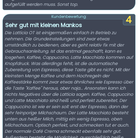
aufgefüllt werden muss. Sonst top.
4
Kundenbewertung:
Sehr gut mit kleinen Mankos
Die Latticia OT ist einigermaßen einfach in Betrieb zu
nehmen. Die Grundeinstellungen sind zwar etwas
umständlich zu bedienen, aber es geht relativ fix mit der
Gebrauchsanleitung. Ist das erstmal geschafft, kann es
losgehen. Kaffee, Cappuccino, Latte Macchiato kommen auf
Knopfdruck. Was allerdings fehlt, ist die automatische
Zubereitung von Espresso, diese Taste gibt es nicht. Mit der
kleinsten Menge Kaffee und dem Hochregeln der
Kaffeestärke kommt zwar etwas ähnliches wie Espresso über
die Taste "Kaffee" heraus, aber naja... Ansonsten kann ich
nichts Negatives über die Latticia sagen. Kaffee, Cappuccino
und Latte Macchiato sind heiß und perfekt zubereitet. Der
Cappuccino ist wie er sein soll: erst der Espresso, dann der
sehr feinporige Milchschaum. Der Latte Macchiato besteht
unten aus heißer Milch, mittig ein wenig Espresso, oben
Milchschaum. Optisch perfekt, und schmecken tut er auch.
Der normale Café Crema schmeckt ebenfalls sehr gut.
Außerdem besteht die Möglichkeit, ausschließlich heiße