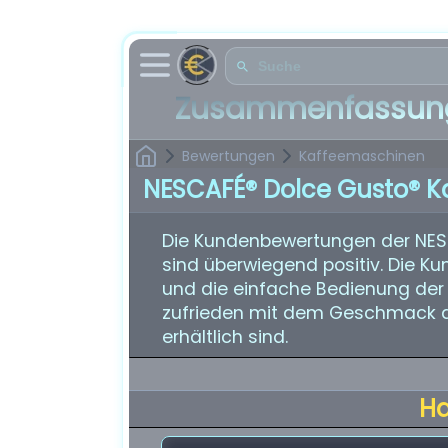
Zusammenfassung
Bewertungen
Kaffeemaschinen
NESCAFÉ® Dolce Gusto® K
Die Kundenbewertungen der NE
sind überwiegend positiv. Die K
und die einfache Bedienung der
zufrieden mit dem Geschmack des
erhältlich sind.
H