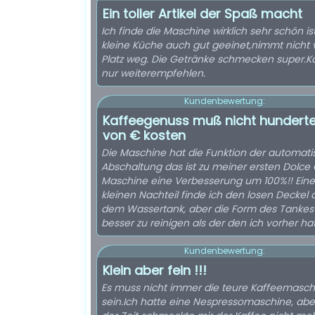
Ein toller Artikel der Spaß macht
Ich finde die Maschine wirklich sehr schön ist
kleine Küche auch gut geeinet,nimmt nicht v
Platz weg. Die Getränke schmecken super.K
nur weiterempfehlen.
Kundenbewertung:
Kaffeegenuss muß nicht hundert
von € kosten
Die Maschine hat die Funktion der automat
Abschaltung das ist zu meiner ersten Dolce
Maschine eine Verbesserung um 100%!! Ein
kleinen Nachteil finde ich den losen Deckel 
dem Wassertank, aber die Form des Tankes 
besser zu reinigen als der den ich vorher hat
Kundenbewertung:
Klein aber fein !!!
Es muss nicht immer die teure Kaffeemasch
sein.Ich hatte eine Nespressomaschine, abe