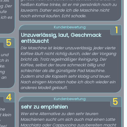
r.Mit
heißen Kaffee trinke, ist er mir persönlich noch zu
g .Der
lauwarm. Daher würde ich die Maschine nicht
tufe
noch einmal kaufen. Echt schade.
ich es
1
Kundenbewertung:
Unzuverlässig, laut, Geschmack
5
enttäuscht
Die Maschine ist leider unzuverlässig, jeder vierte
Kaffee läuft nicht richtig durch, oder der Vorgang
e und
bricht ab. Trotz regelmäßiger Reinigung. Der
ch in
Kaffee, selbst der teure schmeckt billig und
ke.
schlechter als die günstigste Pad Maschine.
ung
Zudem sind die Kapseln sehr klobig und teuer.
 an
Nach einigen Monaten habe ich doch wieder ein
anderes Modell gekauft.
4
5
Kundenbewertung:
sehr zu empfehlen
ine
Wer eine Alternative zu den sehr teuren
 klein
Maschienen sucht um sich auch mal einen Latte
e
Macchiato oder Cappuccino zuzubereiten macht
fee!