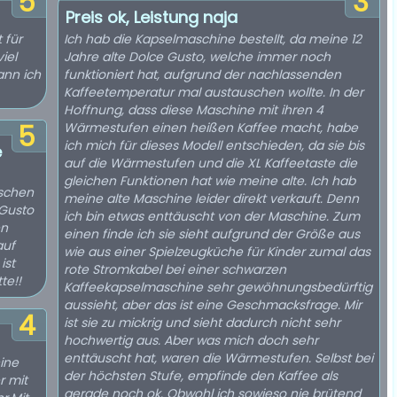
5
3
Preis ok, Leistung naja
 für
Ich hab die Kapselmaschine bestellt, da meine 12
iel
Jahre alte Dolce Gusto, welche immer noch
ann ich
funktioniert hat, aufgrund der nachlassenden
Kaffeetemperatur mal austauschen wollte. In der
Hoffnung, dass diese Maschine mit ihren 4
5
Wärmestufen einen heißen Kaffee macht, habe
ich mich für dieses Modell entschieden, da sie bis
e
auf die Wärmestufen und die XL Kaffeetaste die
gleichen Funktionen hat wie meine alte. Ich hab
ischen
meine alte Maschine leider direkt verkauft. Denn
 Gusto
ich bin etwas enttäuscht von der Maschine. Zum
en
einen finde ich sie sieht aufgrund der Größe aus
auf
wie aus einer Spielzeugküche für Kinder zumal das
ist
rote Stromkabel bei einer schwarzen
te!!
Kaffeekapselmaschine sehr gewöhnungsbedürftig
aussieht, aber das ist eine Geschmacksfrage. Mir
4
ist sie zu mickrig und sieht dadurch nicht sehr
hochwertig aus. Aber was mich doch sehr
enttäuscht hat, waren die Wärmestufen. Selbst bei
ine
der höchsten Stufe, empfinde den Kaffee als
r mit
gerade noch ok. Obwohl ich sowieso nie brütend