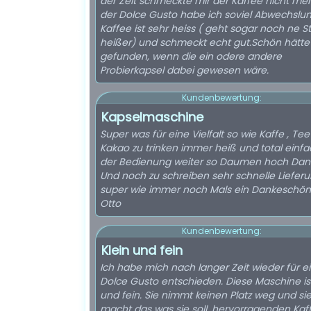
der Zeit schmeckte mir der Kaffee nicht meh
der Dolce Gusto habe ich soviel Abwechslun
Kaffee ist sehr heiss ( geht sogar noch ne S
heißer) und schmeckt echt gut.Schön hätte 
gefunden, wenn die ein odere andere
Probierkapsel dabei gewesen wäre.
Kundenbewertung:
Kapselmaschine
Super was für eine Vielfalt so wie Kaffe , Te
Kakao zu trinken immer heiß und total einfa
der Bedienung weiter so Daumen hoch Dan
Und noch zu schreiben sehr schnelle Liefer
super wie immer noch Mals ein Dankeschön
Otto
Kundenbewertung:
Klein und fein
Ich habe mich nach langer Zeit wieder für e
Dolce Gusto entschieden. Diese Maschine ist
und fein. Sie nimmt keinen Platz weg und si
macht das was sie soll, hervorragenden Kaf