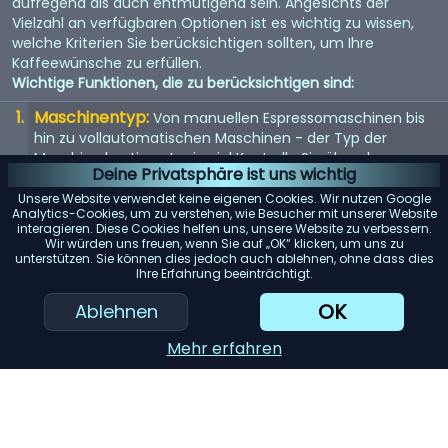
aufregend als auch entmutigend sein. Angesichts der
Vielzahl an verfügbaren Optionen ist es wichtig zu wissen,
welche Kriterien Sie berücksichtigen sollten, um Ihre
Kaffeewünsche zu erfüllen.
Wichtige Funktionen, die zu berücksichtigen sind:
Maschinentyp:
Von manuellen Espressomaschinen bis
hin zu vollautomatischen Maschinen - der Typ der
Maschine bestimmt, wie viel Kontrolle Sie über den
Deine Privatsphäre ist uns wichtig
Brühvorgang haben.
Unsere Website verwendet keine eigenen Cookies. Wir nutzen Google
Qualität der Mühle:
Eine eingebaute Mühle kann
Analytics-Cookies, um zu verstehen, wie Besucher mit unserer Website
interagieren. Diese Cookies helfen uns, unsere Website zu verbessern.
entscheidend sein. Suchen Sie nach einer Maschine mit
Wir würden uns freuen, wenn Sie auf „OK“ klicken, um uns zu
einem hochwertigen Mahlwerk für den frischesten Kaffee.
unterstützen. Sie können dies jedoch auch ablehnen, ohne dass dies
Ihre Erfahrung beeinträchtigt.
Wasserspeicher:
Berücksichtigen Sie die Kapazität des
Wassertanks. Ein größerer Tank bedeutet selteneres
OK
Ablehnen
Nachfüllen, was besonders für Büros oder große Haushalte
praktisch ist.
Mehr erfahren
Einfache Reinigung:
Maschinen mit abnehmbaren
Teilen oder automatischen Reinigungszyklen können
Ihnen viel Zeit und Mühe ersparen.