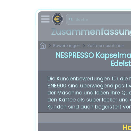
Zusammenfassung
Bewertungen
Kaffeemaschinen
NESPRESSO Kapselmas
Edels
Die Kundenbewertungen für die 
SNE900 sind überwiegend positiv
der Maschine und loben ihre Qua
den Kaffee als super lecker und
Kunden sind auch begeistert vo
H