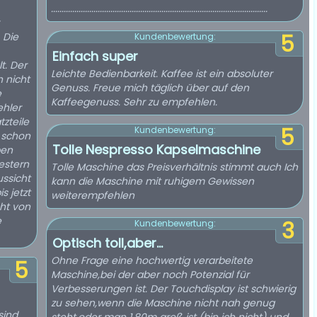
......................................................................................................
 Die
5
Kundenbewertung:
Einfach super
t. Der
Leichte Bedienbarkeit. Kaffee ist ein absoluter
 nicht
Genuss. Freue mich täglich über auf den
e
Kaffeegenuss. Sehr zu empfehlen.
ehler
zteile
5
Kundenbewertung:
 schon
Tolle Nespresso Kapselmaschine
ben
Gestern
Tolle Maschine das Preisverhältnis stimmt auch Ich
ssicht
kann die Maschine mit ruhigem Gewissen
s jetzt
weiterempfehlen
cht von
e
3
Kundenbewertung:
Optisch toll,aber…
Ohne Frage eine hochwertig verarbeitete
5
Maschine,bei der aber noch Potenzial für
Verbesserungen ist. Der Touchdisplay ist schwierig
zu sehen,wenn die Maschine nicht nah genug
sind