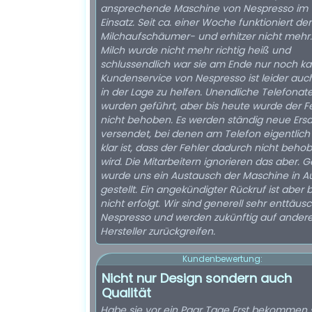
ansprechende Maschine von Nespresso im
Einsatz. Seit ca. einer Woche funktioniert der
Milchaufschäumer- und erhitzer nicht mehr.
Milch wurde nicht mehr richtig heiß und
schlussendlich war sie am Ende nur noch kal
Kundenservice von Nespresso ist leider auch
in der Lage zu helfen. Unendliche Telefonat
wurden geführt, aber bis heute wurde der F
nicht behoben. Es werden ständig neue Ersat
versendet, bei denen am Telefon eigentlich
klar ist, dass der Fehler dadurch nicht beho
wird. Die Mitarbeitern ignorieren das aber. 
wurde uns ein Austausch der Maschine in Au
gestellt. Ein angekündigter Rückruf ist aber bi
nicht erfolgt. Wir sind generell sehr enttäus
Nespresso und werden zukünftig auf ander
Hersteller zurückgreifen.
Kundenbewertung:
Nicht nur Design sondern auch
Qualität
Habe sie vor ein Paar Tage Erst bekommen 