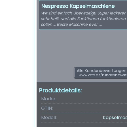
Nespresso Kapselmaschiene
Wir sind einfach überwältigt! Super leckerer 
sehr heiß und alle Funktionen funktionieren 
sollen … Beste Maschine ever ….
Alle Kundenbewertungen f
www.otto.de/kundenbewert
Produktdetails:
Marke:
GTIN:
Modell:
Kapselmasc