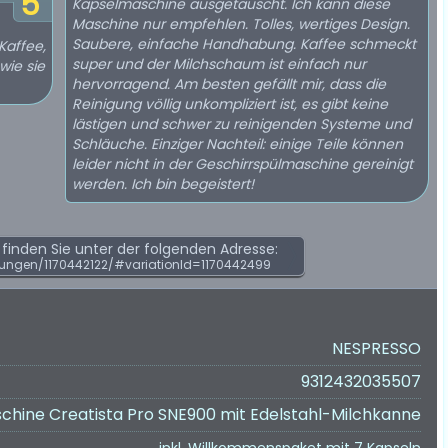
5
Kapselmaschine ausgetauscht. Ich kann diese
Maschine nur empfehlen. Tolles, wertiges Design.
Saubere, einfache Handhabung. Kaffee schmeckt
Kaffee,
super und der Milchschaum ist einfach nur
wie sie
hervorragend. Am besten gefällt mir, dass die
Reinigung völlig unkompliziert ist, es gibt keine
lästigen und schwer zu reinigenden Systeme und
Schläuche. Einziger Nachteil: einige Teile können
leider nicht in der Geschirrspülmaschine gereinigt
werden. Ich bin begeistert!
inden Sie unter der folgenden Adresse:
ungen/1170442122/#variationId=1170442499
NESPRESSO
9312432035507
hine Creatista Pro SNE900 mit Edelstahl-Milchkanne