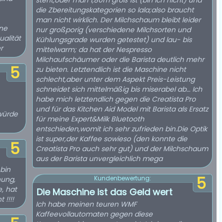
steht,oder man 1,80m groß ist (bin ich nicht) und
die Zbereitungskategorien so lala;also braucht
man nicht wirklich. Der Milchschaum bleibt leider
ine
nur großporig (verschiedene Milchsorten und
alität
Kühlungsgrade wurden getestet) und lau- bis
r
mittelwarm; da hat der Nespresso
Milchaufschäumer oder die Barista deutlich mehr
5
zu bieten. Letztendlich ist die Maschine nicht
schlecht,aber unter dem Aspekt Preis-Leistung
schneidet sich mittelmäßig bis miserabel ab… Ich
habe mich letztendlich gegen die Creatista Pro
und für das Kitchen Aid Model mit Barista als Ersatz
würde
für meine Expert&Milk Bluetooth
entschieden,womit ich sehr zufrieden bin.Die Optik
ist super,der Kaffee sowieso (den konnte die
5
Creatista Pro auch sehr gut) und der Milchschaum
aus der Barista unvergleichlich mega
bin
5
Kundenbewertung:
nung,
, hat
Die Maschine ist das Geld wert
 !!!!
Ich habe meinen teuren WMF
Kaffeevollautomaten gegen diese