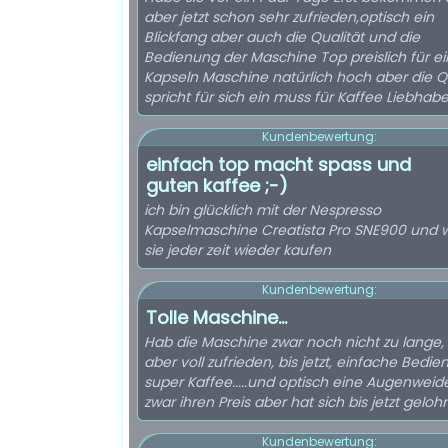
aber jetzt schon sehr zufrieden,optisch ein
Blickfang aber auch die Qualität und die
Bedienung der Maschine Top preislich für e
Kapseln Maschine natürlich hoch aber die Qu
spricht für sich ein muss für Kaffee Liebhabe
Kundenbewertung:
einfach top macht spass und
guten kaffee ;-)
ich bin glücklich mit der Nespresso
Kapselmaschine Creatista Pro SNE900 und 
sie jeder zeit wieder kaufen
Kundenbewertung:
Tolle Maschine...
Hab die Maschine zwar noch nicht zu lange, 
aber voll zufrieden, bis jetzt, einfache Bedie
super Kaffee.....und optisch eine Augenweide
zwar ihren Preis aber hat sich bis jetzt gelohnt
Kundenbewertung: