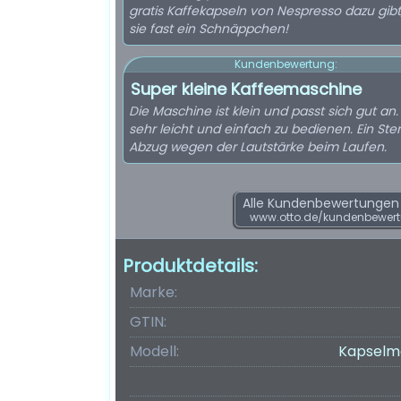
gratis Kaffekapseln von Nespresso dazu gibt
sie fast ein Schnäppchen!
Kundenbewertung:
Super kleine Kaffeemaschine
Die Maschine ist klein und passt sich gut an. 
sehr leicht und einfach zu bedienen. Ein Ste
Abzug wegen der Lautstärke beim Laufen.
Alle Kundenbewertungen f
www.otto.de/kundenbewer
Produktdetails:
Marke:
GTIN:
Modell:
Kapselma