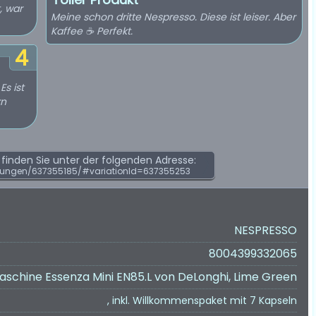
, war
Meine schon dritte Nespresso. Diese ist leiser. Aber
Kaffee ☕️ Perfekt.
4
Es ist
rn
inden Sie unter der folgenden Adresse:
tungen/637355185/#variationId=637355253
NESPRESSO
8004399332065
schine Essenza Mini EN85.L von DeLonghi, Lime Green
, inkl. Willkommenspaket mit 7 Kapseln