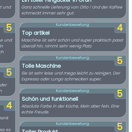
rt und
Ganz schnelle Lieferung von Otto ! Und der Kaffee
schmeckt immer sehr gut.
5
4
Kundenbewertung:
Top artikel
ne und
Maschine ist sehr schön und super praktisch passt
in
überall hin, nimmt sehr wenig Platz
ch
5
Kundenbewertung:
Tolle Maschine
5
Sie ist sehr leise und mega leicht zu reinigen. Der
Expresso oder Lungo schmecken super.
 der
n
5
Kundenbewertung:
Schön und funktionell
4
Absolute Farbe in der Küche, klein aber fein. Eine
echte Freude.
henk
5
Kundenbewertung:
ass es
Toller Produkt