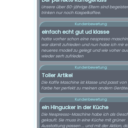
Unsere über 80-jährige Eltern sind begeiste
trinken nur noch Kaspelkaffee.
Kundenbewertung:
einfach echt gut ud klasse
hatte vorher schon eine nespresso maschi
war damit zufrieden und nun habe ich mir e
neueres modell zu gelegt und wie voher au
wieder serh zufrieden
Kundenbewertung:
Toller Artikel
Die Kaffe Maschine ist klasse und passt von
Farbe her perfekt zu meinen andern Geräte
Kundenbewertung:
ein Hingucker in der Küche
Die Nespresso-Maschine habe ich als Gesc
gekauft. Sie muss in eine Küche mit grüner
Ausstattung passen ... und mit der Aktion, d