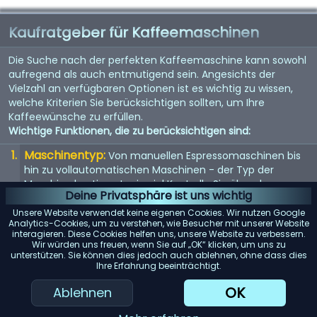
Kaufratgeber für Kaffeemaschinen
Die Suche nach der perfekten Kaffeemaschine kann sowohl
aufregend als auch entmutigend sein. Angesichts der
Vielzahl an verfügbaren Optionen ist es wichtig zu wissen,
welche Kriterien Sie berücksichtigen sollten, um Ihre
Kaffeewünsche zu erfüllen.
Wichtige Funktionen, die zu berücksichtigen sind:
Maschinentyp:
Von manuellen Espressomaschinen bis
hin zu vollautomatischen Maschinen - der Typ der
Maschine bestimmt, wie viel Kontrolle Sie über den
Deine Privatsphäre ist uns wichtig
Brühvorgang haben.
Unsere Website verwendet keine eigenen Cookies. Wir nutzen Google
Qualität der Mühle:
Eine eingebaute Mühle kann
Analytics-Cookies, um zu verstehen, wie Besucher mit unserer Website
interagieren. Diese Cookies helfen uns, unsere Website zu verbessern.
entscheidend sein. Suchen Sie nach einer Maschine mit
Wir würden uns freuen, wenn Sie auf „OK“ klicken, um uns zu
einem hochwertigen Mahlwerk für den frischesten Kaffee.
unterstützen. Sie können dies jedoch auch ablehnen, ohne dass dies
Ihre Erfahrung beeinträchtigt.
Wasserspeicher:
Berücksichtigen Sie die Kapazität des
Wassertanks. Ein größerer Tank bedeutet selteneres
OK
Ablehnen
Nachfüllen, was besonders für Büros oder große Haushalte
praktisch ist.