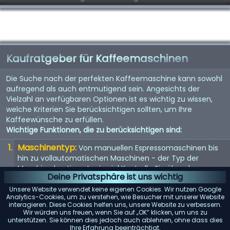
Kaufratgeber für Kaffeemaschinen
Die Suche nach der perfekten Kaffeemaschine kann sowohl
aufregend als auch entmutigend sein. Angesichts der
Vielzahl an verfügbaren Optionen ist es wichtig zu wissen,
welche Kriterien Sie berücksichtigen sollten, um Ihre
Kaffeewünsche zu erfüllen.
Wichtige Funktionen, die zu berücksichtigen sind:
Maschinentyp:
Von manuellen Espressomaschinen bis
hin zu vollautomatischen Maschinen - der Typ der
Maschine bestimmt, wie viel Kontrolle Sie über den
Deine Privatsphäre ist uns wichtig
Brühvorgang haben.
Unsere Website verwendet keine eigenen Cookies. Wir nutzen Google
Qualität der Mühle:
Eine eingebaute Mühle kann
Analytics-Cookies, um zu verstehen, wie Besucher mit unserer Website
interagieren. Diese Cookies helfen uns, unsere Website zu verbessern.
entscheidend sein. Suchen Sie nach einer Maschine mit
Wir würden uns freuen, wenn Sie auf „OK“ klicken, um uns zu
einem hochwertigen Mahlwerk für den frischesten Kaffee.
unterstützen. Sie können dies jedoch auch ablehnen, ohne dass dies
Ihre Erfahrung beeinträchtigt.