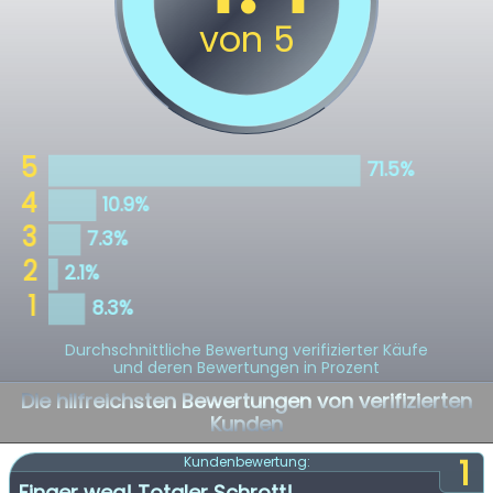
Durchschnittliche Bewertung verifizierter Käufe
und deren Bewertungen in Prozent
Die hilfreichsten Bewertungen von verifizierten
Kunden
1
Kundenbewertung:
Finger weg! Totaler Schrott!