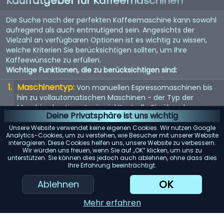
Kaufratgeber für Kaffeemaschinen
Die Suche nach der perfekten Kaffeemaschine kann sowohl
aufregend als auch entmutigend sein. Angesichts der
Vielzahl an verfügbaren Optionen ist es wichtig zu wissen,
welche Kriterien Sie berücksichtigen sollten, um Ihre
Kaffeewünsche zu erfüllen.
Wichtige Funktionen, die zu berücksichtigen sind:
Maschinentyp:
Von manuellen Espressomaschinen bis
hin zu vollautomatischen Maschinen - der Typ der
Maschine bestimmt, wie viel Kontrolle Sie über den
Deine Privatsphäre ist uns wichtig
Brühvorgang haben.
Unsere Website verwendet keine eigenen Cookies. Wir nutzen Google
Qualität der Mühle:
Eine eingebaute Mühle kann
Analytics-Cookies, um zu verstehen, wie Besucher mit unserer Website
interagieren. Diese Cookies helfen uns, unsere Website zu verbessern.
entscheidend sein. Suchen Sie nach einer Maschine mit
Wir würden uns freuen, wenn Sie auf „OK“ klicken, um uns zu
einem hochwertigen Mahlwerk für den frischesten Kaffee.
unterstützen. Sie können dies jedoch auch ablehnen, ohne dass dies
Ihre Erfahrung beeinträchtigt.
Wasserspeicher:
Berücksichtigen Sie die Kapazität des
Wassertanks. Ein größerer Tank bedeutet selteneres
OK
Ablehnen
Nachfüllen, was besonders für Büros oder große Haushalte
praktisch ist.
Mehr erfahren
Einfache Reinigung:
Maschinen mit abnehmbaren