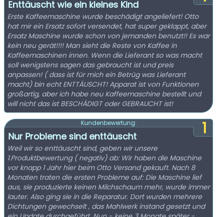
Enttäuscht wie ein kleines Kind
Erste Kaffeemaschine wurde beschädigt angeliefert! Otto
hat mir ein Ersatz sofort versendet, hat super geklappt, aber
Ersatz Maschine wurde schon von jemanden benutzt!! Es war
kein neu gerät!!!! Man sieht die Reste von Kaffee in
Kaffeemaschinen innen. Wenn die Lieferant so was macht
soll wenigstens sagen das gebraucht ist und preis
anpassen! ( dass ist für mich ein Betrüg was Lieferant
macht) bin echt ENTTÄUSCHT! Apparat ist von Funktionen
großartig, aber ich habe neu Kaffeemaschine bestellt und
will nicht das ist BESCHÄDIGT oder GEBRAUCHT ist!
1
Kundenbewertung:
Nur Probleme sind enttäuscht
Weil wir so enttäuscht sind, geben wir unsere
1.Produktbewertung ( negativ) ab: Wir haben die Maschine
vor knapp 1 Jahr hier beim Otto Versand gekauft. Nach 8
Monaten traten die ersten Probleme auf: Die Maschine lief
aus, sie produzierte keinen Milchschaum mehr, wurde immer
lauter. Also ging sie in die Reparatur. Dort wurden mehrere
Dichtungen gewechselt , das Mahlwerk instand gesetzt und
ein Update durchgeführt. Nun - keine 3 Monate später -