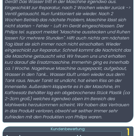
Gerät! Das Wasser tritt in der Maschine irgendwo aus.
Eingeschickt zur Reparatur, nach 2 Wochen wieder zurück ->
Ventil getauscht. Nun funktioniert sie wieder. Nach 2
Wochen Betrieb das nächste Problem, Maschine lässt sich
nicht starten - Fehler - Luft im Gerät eingeschlossen. Der
Philips tel. support meldet "Maschine ausstecken und Ruhen
lassen für mehrere Stunden". Hilft auch nichts am nächsten
Tag lässt sie sich immer noch nicht einschalten. Wieder
eingeschickt zur Reparatur. Schnell kommt die Nachricht das
die Maschine getauscht wird. Wir freuen uns und erhalten
kurz darauf die Ersatzmaschine. Immerhin ging es innerhalb
ca. 1 Woche. Nagelneue Maschine ausgepackt, aufgebaut,
Wasser in den Tank... Wasser läuft unten wieder aus dem
Tank raus. Neuer Tankt ist undicht, hat einen Riss an der
Innenseite. Außerdem klapperte es in der Maschine, im
Kaffeesatz Behälter lag ein abgebrochenes Stück Plastik (ca
2-3cm groß) welches irgendwo oben im Bereich des
Mahlwerks herzukommen scheint. Wir haben das Vertrauen
in das Produkt verloren, obwohl wir seither immer sehr
zufrieden mit den Produkten von Philips waren.
1
Kundenbewertung: