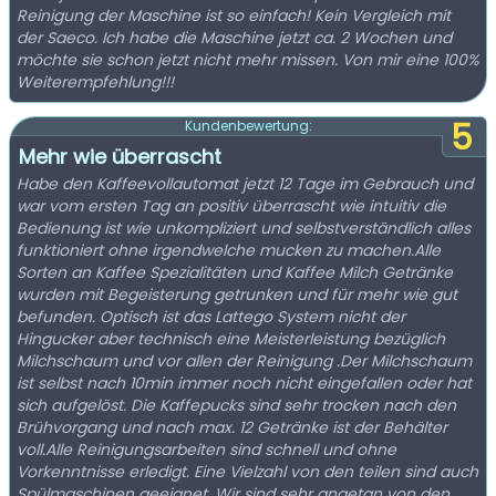
Reinigung der Maschine ist so einfach! Kein Vergleich mit
der Saeco. Ich habe die Maschine jetzt ca. 2 Wochen und
möchte sie schon jetzt nicht mehr missen. Von mir eine 100%
Weiterempfehlung!!!
5
Kundenbewertung:
Mehr wie überrascht
Habe den Kaffeevollautomat jetzt 12 Tage im Gebrauch und
war vom ersten Tag an positiv überrascht wie intuitiv die
Bedienung ist wie unkompliziert und selbstverständlich alles
funktioniert ohne irgendwelche mucken zu machen.Alle
Sorten an Kaffee Spezialitäten und Kaffee Milch Getränke
wurden mit Begeisterung getrunken und für mehr wie gut
befunden. Optisch ist das Lattego System nicht der
Hingucker aber technisch eine Meisterleistung bezüglich
Milchschaum und vor allen der Reinigung .Der Milchschaum
ist selbst nach 10min immer noch nicht eingefallen oder hat
sich aufgelöst. Die Kaffepucks sind sehr trocken nach den
Brühvorgang und nach max. 12 Getränke ist der Behälter
voll.Alle Reinigungsarbeiten sind schnell und ohne
Vorkenntnisse erledigt. Eine Vielzahl von den teilen sind auch
Spülmaschinen geeignet. Wir sind sehr angetan von den