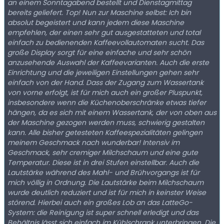
an einem Sonntagabend bestellt und Dienstagmittag
bereits geliefert. Top! Nun zur Maschine selbst: Ich bin
absolut begeistert und kann jedem diese Maschine
empfehlen, der einen sehr gut ausgestatteten und total
einfach zu bedienenden Kaffeevollautomaten sucht. Das
große Display sorgt für eine einfache und sehr schön
anzusehende Auswahl der Kaffeevarianten. Auch die erste
Einrichtung und die jeweiligen Einstellungen gehen sehr
einfach von der Hand. Dass der Zugang zum Wassertank
von vorne erfolgt, ist für mich auch ein großer Pluspunkt,
insbesondere wenn die Küchenoberschränke etwas tiefer
hängen, da es sich mit einem Wassertank, der von oben aus
der Maschine gezogen werden muss, schwierig gestalten
kann. Alle bisher getesteten Kaffeespezialitäten gelingen
meinem Geschmack nach wunderbar! Intensiv im
Geschmack, sehr cremiger Milchschaum und eine gute
Temperatur. Diese ist in drei Stufen einstellbar. Auch die
Lautstärke während des Mahl- und Brühvorgangs ist für
mich völlig in Ordnung. Die Lautstärke beim Milchschaum
wurde deutlich reduziert und ist für mich in keinster Weise
störend. Hierbei auch ein großes Lob an das LatteGo-
System: die Reinigung ist super schnell erledigt und das
Behältnis lässt sich einfach im Kühlschrank unterbringen. Die