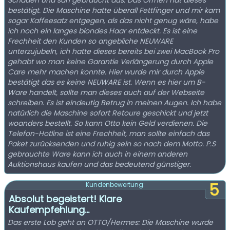
Schäden und sah gebraucht aus. Das Öffnen hat dieses
bestätigt. Die Maschine hatte überall Fettfinger und mir kam
sogar Kaffeesatz entgegen, als das nicht genug wäre, habe
ich noch ein langes blondes Haar entdeckt. Es ist eine
Frechheit den Kunden so angebliche NEUWARE
unterzujubeln, ich hatte dieses bereits bei zwei MacBook Pro
gehabt wo man keine Garantie Verlängerung durch Apple
Care mehr machen konnte. Hier wurde mir durch Apple
bestätigt das es keine NEUWARE ist. Wenn es hier um B-
Ware handelt, sollte man dieses auch auf der Webseite
schreiben. Es ist eindeutig Betrug in meinen Augen. Ich habe
natürlich die Maschine sofort Retoure geschickt und jetzt
woanders bestellt. So kann Otto kein Geld verdienen. Die
Telefon-Hotline ist eine Frechheit, man sollte einfach das
Paket zurücksenden und ruhig sein so nach dem Motto. P.S
gebrauchte Ware kann ich auch in einem anderen
Auktionshaus kaufen und das bedeutend günstiger.
5
Kundenbewertung:
Absolut begeistert! Klare
Kaufempfehlung...
Das erste Lob geht an OTTO/Hermes: Die Maschine wurde