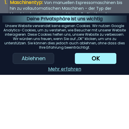
Maschinentyp:
Von manuellen Espressomaschinen bis
hin zu vollautomatischen Maschinen - der Typ der
Maschine bestimmt, wie viel Kontrolle Sie über den
Deine Privatsphäre ist uns wichtig
Brühvorgang haben.
Unsere Website verwendet keine eigenen Cookies. Wir nutzen Google
Qualität der Mühle:
Eine eingebaute Mühle kann
Analytics-Cookies, um zu verstehen, wie Besucher mit unserer Website
interagieren. Diese Cookies helfen uns, unsere Website zu verbessern.
entscheidend sein. Suchen Sie nach einer Maschine mit
Wir würden uns freuen, wenn Sie auf „OK“ klicken, um uns zu
einem hochwertigen Mahlwerk für den frischesten Kaffee.
unterstützen. Sie können dies jedoch auch ablehnen, ohne dass dies
Ihre Erfahrung beeinträchtigt.
Wasserspeicher:
Berücksichtigen Sie die Kapazität des
Wassertanks. Ein größerer Tank bedeutet selteneres
OK
Ablehnen
Nachfüllen, was besonders für Büros oder große Haushalte
praktisch ist.
Mehr erfahren
Einfache Reinigung:
Maschinen mit abnehmbaren
Teilen oder automatischen Reinigungszyklen können
Ihnen viel Zeit und Mühe ersparen.
KI-Einkaufsassistent