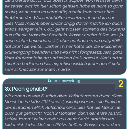
die 2 Geräte davor. Das überschwappen vom Wasser beim
einsetzen was ich hier schon gelesen habe ist nicht so ganz
richtig, wenn man es vernünftig macht kann man ohne
Probleme den Wasserbehälter einsetzen ohne das man
alles Nass macht, aber unabhängig davon mache ich auch
etwas weniger rein. Cool, geht Wasser während des brühens
aus gibt die Maschine Bescheid Wasser nachzufüllen was ja
noch nichts besonderes ist, aber nachdem man aufgefüllt
hat brüht sie weiter....bisher immer hatte das die Maschinen
Brühvorgang beenden und wird nicht fortgesetzt. Also ganz
klare Kaufempfehlung und seinen Preis absolut Wert und so
leicht zu bedienen dass eigentlich wirklich jeder damit sehr
sehr schnell klar kommen müßte.
2
Kundenbewertung:
3x Pech gehabt?
Wir haben unsere 6 Jahre alten Vollautomaten durch diese
Maschine im März 2021 ersetzt, wichtig war uns die Funktion
des einfachen Milch Aufschäumens, dies hat die Maschine
auch gut gemacht. Nach 2 Monaten dann der erste Ausfall,
Kaffee kommt keiner mehr aus dem Gerät, stattdessen
bildet sich jedes Mal eine Pfütze heißes Wasser unter dem