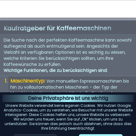
Kaufratgeber für Kaffeemaschinen
Die Suche nach der perfekten Kaffeemaschine kann sowohl
aufregend als auch entmutigend sein. Angesichts der
Vielzahl an verfügbaren Optionen ist es wichtig zu wissen,
welche Kriterien Sie berücksichtigen sollten, um Ihre
Kaffeewünsche zu erfüllen.
Wichtige Funktionen, die zu berücksichtigen sind:
Maschinentyp:
Von manuellen Espressomaschinen bis
hin zu vollautomatischen Maschinen - der Typ der
Maschine bestimmt, wie viel Kontrolle Sie über den
Deine Privatsphäre ist uns wichtig
Brühvorgang haben.
Unsere Website verwendet keine eigenen Cookies. Wir nutzen Google
Qualität der Mühle:
Eine eingebaute Mühle kann
Analytics-Cookies, um zu verstehen, wie Besucher mit unserer Website
interagieren. Diese Cookies helfen uns, unsere Website zu verbessern.
entscheidend sein. Suchen Sie nach einer Maschine mit
Wir würden uns freuen, wenn Sie auf „OK“ klicken, um uns zu
einem hochwertigen Mahlwerk für den frischesten Kaffee.
unterstützen. Sie können dies jedoch auch ablehnen, ohne dass dies
Ihre Erfahrung beeinträchtigt.
Wasserspeicher:
Berücksichtigen Sie die Kapazität des