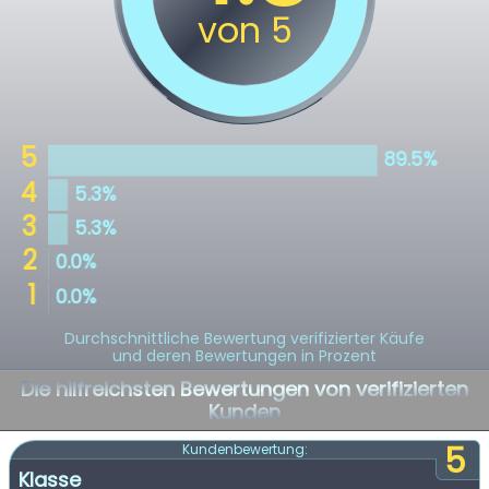
Durchschnittliche Bewertung verifizierter Käufe
und deren Bewertungen in Prozent
Die hilfreichsten Bewertungen von verifizierten
Kunden
5
Kundenbewertung:
Klasse