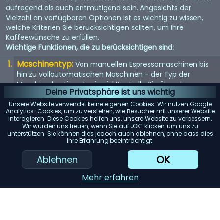
aufregend als auch entmutigend sein. Angesichts der
Vielzahl an verfügbaren Optionen ist es wichtig zu wissen,
welche Kriterien Sie berücksichtigen sollten, um Ihre
Kaffeewünsche zu erfüllen.
Wichtige Funktionen, die zu berücksichtigen sind:
Maschinentyp:
Von manuellen Espressomaschinen bis
hin zu vollautomatischen Maschinen - der Typ der
Maschine bestimmt, wie viel Kontrolle Sie über den
Deine Privatsphäre ist uns wichtig
Brühvorgang haben.
Unsere Website verwendet keine eigenen Cookies. Wir nutzen Google
Qualität der Mühle:
Eine eingebaute Mühle kann
Analytics-Cookies, um zu verstehen, wie Besucher mit unserer Website
interagieren. Diese Cookies helfen uns, unsere Website zu verbessern.
entscheidend sein. Suchen Sie nach einer Maschine mit
Wir würden uns freuen, wenn Sie auf „OK“ klicken, um uns zu
einem hochwertigen Mahlwerk für den frischesten Kaffee.
unterstützen. Sie können dies jedoch auch ablehnen, ohne dass dies
Ihre Erfahrung beeinträchtigt.
Wasserspeicher:
Berücksichtigen Sie die Kapazität des
Wassertanks. Ein größerer Tank bedeutet selteneres
OK
Ablehnen
Nachfüllen, was besonders für Büros oder große Haushalte
praktisch ist.
Mehr erfahren
Einfache Reinigung:
Maschinen mit abnehmbaren
Teilen oder automatischen Reinigungszyklen können
Ihnen viel Zeit und Mühe ersparen.