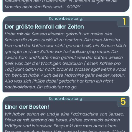
Bewertungen hier 0 verstehen. In unseren Augen ist die
Maestro nicht den Preis wert.... SORRY
1
Kundenbewertung:
Der größte Reinfall aller Zeiten
Habe mir die Senseo Maestro gekauft um meine alte
Senseo die etwas ausläuft zu ersetzen. Die erste Maestro
kam und der Kaffee war nicht gerade heiß, ein Schuss Milch
genügte und der Kaffee war fast kalt,sie ging retour. Die
zweite kam und hatte mich gefreut weil der Kaffee wirklich
heiß war, bei drei Wöchigen Gebrauch ( einen Kaffee pro
Tag) kam dann nur noch braunes Wasser egal welche Pads
ich benutzt habe. Auch diese Maschine geht wieder Retour.
Also was sich Philips dabei gedacht hat kann ich nicht
nachvollziehen. Ein absolutes no go.
5
Kundenbewertung:
Einer der Besten!
Wir haben schon eh und je eine Padmaschine von Senseo.
Diese ist mit Abstand die beste. Kaffee schmeckt einfach
kräftiger und intensiver. Pluspunkt das man auch einen
Espresso machen kann. Keine extra Maschine mehr. Würde