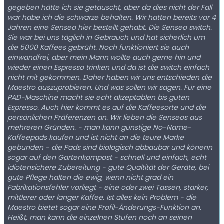
gegeben hätte ich sie getauscht, aber da dies nicht der Fall
war habe ich die schwarze behalten. Wir hatten bereits vor 4
Jahren eine Senseo hier bestellt gehabt. Die Senseo switch.
Sie war bei uns täglich in Gebrauch und hat sicherlich um
die 5000 Kaffees gebrüht. Noch funktioniert sie auch
einwandfrei, aber mein Mann wollte auch gerne hin und
wieder einen Espresso trinken und da ist die switch einfach
nicht mit gekommen. Daher haben wir uns entschieden die
Maestro auszuprobieren. Und was sollen wir sagen. Für eine
PAD-Maschine macht sie echt akzeptablen bis guten
Espresso. Auch hier kommt es auf die Kaffeesorte und die
persönlichen Präferenzen an. Wir lieben die Senseos aus
mehreren Gründen. - man kann günstige No-Name-
Kaffeepads kaufen und ist nicht an die teure Marke
gebunden - die Pads sind biologisch abbaubar und könenn
sogar auf den Gartenkompost - schnell und einfach, echt
idiotensichere Zubereitung - gute Qualtität der Geräte, bei
gute Pflege halten die ewig, wenn nicht grad ein
Fabrikationsfehler vorliegt - eine oder zwei Tassen, starker,
mittlerer oder langer Kaffee. Ist alles kein Problem - die
Maestro bietet sogar eine Profil-Änderungs-Funktion an.
Heißt, man kann die einzelnen Stufen noch an seinen