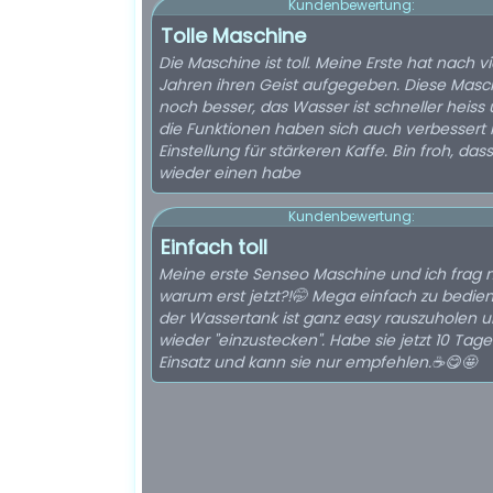
Kundenbewertung:
Tolle Maschine
Die Maschine ist toll. Meine Erste hat nach v
Jahren ihren Geist aufgegeben. Diese Masch
noch besser, das Wasser ist schneller heiss
die Funktionen haben sich auch verbessert 
Einstellung für stärkeren Kaffe. Bin froh, dass
wieder einen habe
Kundenbewertung:
Einfach toll
Meine erste Senseo Maschine und ich frag 
warum erst jetzt?!🤭 Mega einfach zu bedie
der Wassertank ist ganz easy rauszuholen 
wieder "einzustecken". Habe sie jetzt 10 Tage
Einsatz und kann sie nur empfehlen.☕😋🤩