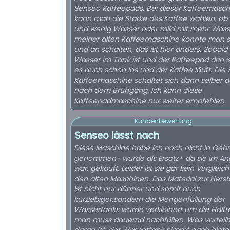
Senseo Kaffeepads. Bei dieser Kaffeemasch
kann man die Stärke des Kaffee wählen, ob 
und wenig Wasser oder mild mit mehr Wasse
meiner alten Kaffeemaschine konnte man s
und an schalten, das ist hier anders. Sobald
Wasser im Tank ist und der Kaffeepad drin i
es auch schon los und der Kaffee läuft. Die
Kaffeemaschine schaltet sich dann selber a
nach dem Brühgang. Ich kann diese
Kaffeepadmaschine nur weiter empfehlen.
Kundenbewertung:
Senseo lässt nach
Diese Maschine habe ich noch nicht in Geb
genommen- wurde als Ersatz+ da sie im An
war, gekauft. Leider ist sie gar kein Vergleich
den alten Maschinen. Das Material zur Herst
ist nicht nur dünner und somit auch
kurzlebiger,sondern die Mengenfüllung der
Wassertanks wurde verkleinert um die Hälft
man muss dauernd nachfüllen. Was vorteilh