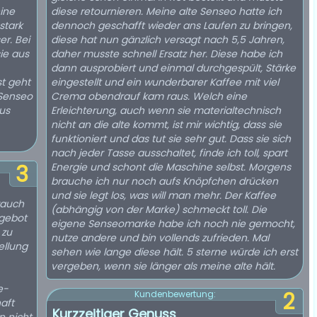
ine
diese retournieren. Meine alte Senseo hatte ich
stark
dennoch geschafft wieder ans Laufen zu bringen,
r. Bei
diese hat nun gänzlich versagt nach 5,5 Jahren,
ie aus
daher musste schnell Ersatz her. Diese habe ich
dann ausprobiert und einmal durchgespült, Stärke
st geht
eingestellt und ein wunderbarer Kaffee mit viel
 Senseo
Crema obendrauf kam raus. Welch eine
us
Erleichterung, auch wenn sie materialtechnisch
nicht an die alte kommt, ist mir wichtig, dass sie
funktioniert und das tut sie sehr gut. Dass sie sich
nach jeder Tasse ausschaltet, finde ich toll, spart
3
Energie und schont die Maschine selbst. Morgens
brauche ich nur noch aufs Knöpfchen drücken
und sie legt los, was will man mehr. Der Kaffee
rauch
(abhängig von der Marke) schmeckt toll. Die
gebot
eigene Senseomarke habe ich noch nie gemocht,
 zu
nutze andere und bin vollends zufrieden. Mal
ellung
sehen wie lange diese hält. 5 sterne würde ich erst
vergeben, wenn sie länger als meine alte hält.
e-
2
Kundenbewertung:
aft
Kurzzeitiger Genuss