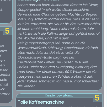
n nicht
Schon damals beim Auspacken dachte ich "Wow,
in
Klappergestell." - Ich wollte dieser Maschine
dennoch eine Chance geben. Machte zu Beginn
ihren Job, schmackhafter Kaffee, heiß, leider sehr
laut im Prozedere, die Dauer bis das Wasser erhitzt,
5
ist auch recht lang. Nach nicht mal einem Jahr
verkürzte sich die Kalk-anzeige auf gefühlt einmal
die Woche bitte, und mit jedem
Reinigungsdurchgang ließ dann auch die
en.
Wasserdruckkraft, Erhitzung, Geschmack, einfach
rinke
alles nach. Jetzt landet sie im Müll, die
f
"Doppeltassen"-taste birgt nun den
gen
mechanisierten Fehler, die Tassen zu füllen...
ben
Endlos. Bricht man den Durchgang nicht ab, darf
asser
man hinterher direkt putzen. 90% Wasser die sie
Modell
rauspresst, ein bisschen Schäumli oben drauf,
Taste
jeder Kaffee schmeckt von mal zu mal schlechter.
rhitzt
Nie wieder.
uck
 Sterne
5
Kundenbewertung:
Tolle Kaffeemaschine