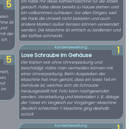
Ich habe mir diese Kaffeemaschine für die Arbeit
5
gekauft. Habe diese bereits zu Hause stehen und
bin vollkommen zufrieden. Vor allen Dingen, weil
ielen
die Pads die Umwelt nicht belasten und auch
ine ist
andere Marken außer Senseo können verwendet
 und
werden. Die Maschine ist einfach zu bedienen und
mit der
der Kaffee schmeckt.
 ich
1
Kundenbewertung:
Lose Schraube im Gehäuse
5
Der Karton war ohne Umverpackung und
beschädigt. Hätte man vermeiden können mit
mich,
einer Umverpackung. Beim Auspacken der
nen,
Maschine hat man gehört, dass ein loses Teil im
und
Gehäuse ist, welches sich als Schraube
 im
herausgestellt hat. Foto kann nachgesendet
werden. Verarbeitung und Materialien z. B. Ablage
der Tasse im Vergleich zur Vorgänger-Maschine
deutlich schlechter !! Maschine ging deshalb
zurück
1
Kundenbewertung: