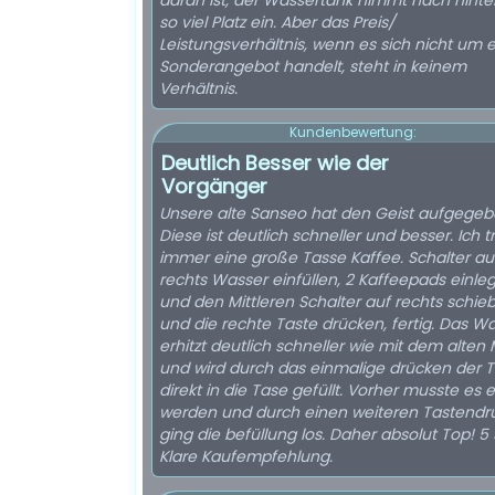
daran ist, der Wassertank nimmt nach hinte
so viel Platz ein. Aber das Preis/
Leistungsverhältnis, wenn es sich nicht um e
Sonderangebot handelt, steht in keinem
Verhältnis.
Kundenbewertung:
Deutlich Besser wie der
Vorgänger
Unsere alte Sanseo hat den Geist aufgegeb
Diese ist deutlich schneller und besser. Ich t
immer eine große Tasse Kaffee. Schalter au
rechts Wasser einfüllen, 2 Kaffeepads einle
und den Mittleren Schalter auf rechts schie
und die rechte Taste drücken, fertig. Das W
erhitzt deutlich schneller wie mit dem alten 
und wird durch das einmalige drücken der 
direkt in die Tase gefüllt. Vorher musste es e
werden und durch einen weiteren Tastendr
ging die befüllung los. Daher absolut Top! 5
Klare Kaufempfehlung.