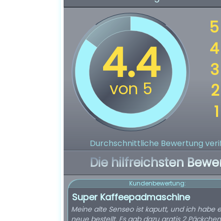
Durchschnittliche Bewertung verif
Die hilfreichsten Bewe
Kundenbewertung:
Super Kaffeepadmaschine
Meine alte Senseo ist kaputt, und ich habe 
neue bestellt. Es gab dazu gratis 2 Päckchen