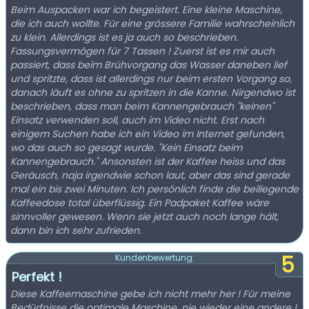
Beim Auspacken war ich begeistert. Eine kleine Maschine,
die ich auch wollte. Für eine grössere Familie wahrscheinlich
zu klein. Allerdings ist es ja auch so beschrieben.
Fassungsvermögen für 7 Tassen ! Zuerst ist es mir auch
passiert, dass beim Brühvorgang das Wasser daneben lief
und spritzte, dass ist allerdings nur beim ersten Vorgang so,
danach läuft es ohne zu spritzen in die Kanne. Nirgendwo ist
beschrieben, dass man beim Kannengebrauch "keinen"
Einsatz verwenden soll, auch im Video nicht. Erst nach
einigem Suchen habe ich ein Video im Internet gefunden,
wo das auch so gesagt wurde. "Kein Einsatz beim
Kannengebrauch." Ansonsten ist der Kaffee heiss und das
Geräusch, naja irgendwie schon laut, aber das sind gerade
mal ein bis zwei Minuten. Ich persönlich finde die beiliegende
Kaffeedose total überflüssig. Ein Padpaket Kaffee wäre
sinnvoller gewesen. Wenn sie jetzt auch noch lange hält,
dann bin ich sehr zufrieden.
5
Kundenbewertung:
Perfekt !
Diese Kaffeemaschine gebe ich nicht mehr her ! Für meine
Bedürfnisse die optimale Maschine, nie wieder eine andere !