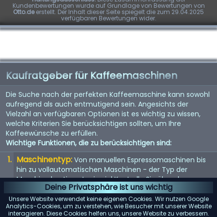
Kundenbewertungen wurde auf Grundlage von Bewertungen von
Otto.de
erstellt. Der Inhalt dieser Seite spiegelt die zum 29.04.2025
verfügbaren Bewertungen wider.
Kaufratgeber für Kaffeemaschinen
Die Suche nach der perfekten Kaffeemaschine kann sowohl
aufregend als auch entmutigend sein. Angesichts der
Vielzahl an verfügbaren Optionen ist es wichtig zu wissen,
welche Kriterien Sie berücksichtigen sollten, um Ihre
Kaffeewünsche zu erfüllen.
Wichtige Funktionen, die zu berücksichtigen sind:
Maschinentyp:
Von manuellen Espressomaschinen bis
hin zu vollautomatischen Maschinen - der Typ der
Maschine bestimmt, wie viel Kontrolle Sie über den
Deine Privatsphäre ist uns wichtig
Brühvorgang haben.
Unsere Website verwendet keine eigenen Cookies. Wir nutzen Google
Qualität der Mühle:
Eine eingebaute Mühle kann
Analytics-Cookies, um zu verstehen, wie Besucher mit unserer Website
interagieren. Diese Cookies helfen uns, unsere Website zu verbessern.
entscheidend sein. Suchen Sie nach einer Maschine mit