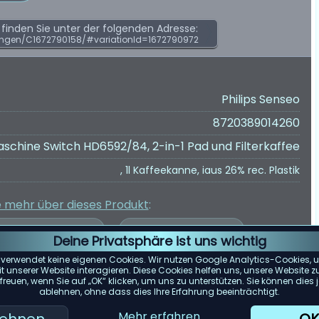
inden Sie unter der folgenden Adresse:
ngen/C1672790158/#variationId=1672790972
Philips Senseo
8720389014260
chine Switch HD6592/84, 2-in-1 Pad und Filterkaffee
, 1l Kaffeekanne, iaus 26% rec. Plastik
e mehr über dieses Produkt
:
Deine Privatsphäre ist uns wichtig
 verwendet keine eigenen Cookies. Wir nutzen Google Analytics-Cookies, u
 unserer Website interagieren. Diese Cookies helfen uns, unsere Website z
reuen, wenn Sie auf „OK“ klicken, um uns zu unterstützen. Sie können die
er Kundenbewertungen wurde auf Grundlage von Bewertungen von
ablehnen, ohne dass dies Ihre Erfahrung beeinträchtigt.
e spiegelt die zum 05.05.2025 verfügbaren Bewertungen wider.
Mehr erfahren