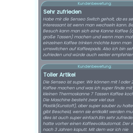
Kundenbewertung:
Sehr zufrieden
Habe mir die Senseo Switch geholt, da es se
interessant ist wenn man wechseln kann. Be
Besuch kann man sich eine Kanne Kaffee (c
große Tassen) machen und wenn man mal 
einzelnen Kaffee trinken möchte kann man
umswitchen auf Kaffeepads. Also ich bin se
zufrieden und würde auch weiter empfehlen
Kundenbewertung:
Toller Artikel
Die Senseo ist super. Wir können mit 1 oder 
Kaffee machen und was ich super finde mit
kleinen Thermoskanne 7 Tassen Kaffee koc
Die Maschine besteht zwar viel aus
Plastik(Kunstoff), aber super sauber zu halte
gibt Bescheid, wenn sie entkalkt werden mu
dies ist auch super einfach.Bin sehr zufriede
hatte vorher einen Kaffeevollautomat. Der 
nach 3 Jahren kaputt. Mit dem war ich nie