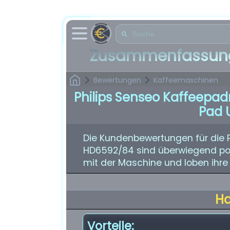
Zusammenfassung
Bewertungen
Kaffeemaschinen
Philips Senseo Kaffeepa
Pad U
Die Kundenbewertungen für die 
HD6592/84 sind überwiegend posi
mit der Maschine und loben ihre 
H
Vorteile: