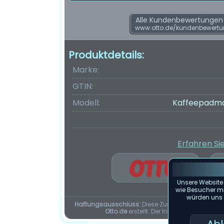
Alle Kundenbewertungen f
www.otto.de/kundenbewertu
Produktdetails:
Marke:
GTIN:
Modell:
Kaffeepadmas
Erfahren Si
Unsere Website
wie Besucher mit
würden uns f
Haftungsausschluss:
Diese Zusammenfassung d
Otto.de
erstellt. Der Inhalt dieser Seit