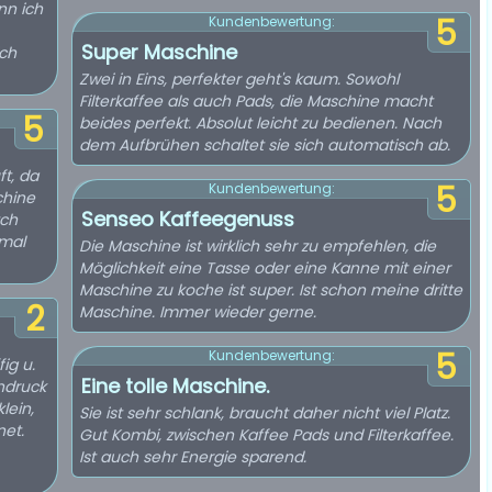
nn ich
5
Kundenbewertung:
Super Maschine
ich
Zwei in Eins, perfekter geht's kaum. Sowohl
Filterkaffee als auch Pads, die Maschine macht
5
beides perfekt. Absolut leicht zu bedienen. Nach
dem Aufbrühen schaltet sie sich automatisch ab.
t, da
5
Kundenbewertung:
chine
Senseo Kaffeegenuss
tch
 mal
Die Maschine ist wirklich sehr zu empfehlen, die
Möglichkeit eine Tasse oder eine Kanne mit einer
Maschine zu koche ist super. Ist schon meine dritte
2
Maschine. Immer wieder gerne.
5
Kundenbewertung:
ig u.
Eine tolle Maschine.
indruck
lein,
Sie ist sehr schlank, braucht daher nicht viel Platz.
net.
Gut Kombi, zwischen Kaffee Pads und Filterkaffee.
Ist auch sehr Energie sparend.