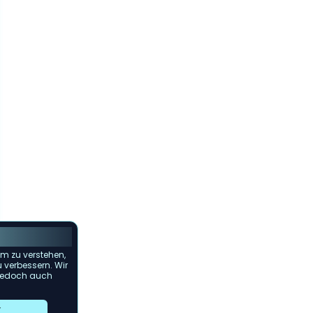
m zu verstehen,
u verbessern. Wir
s jedoch auch