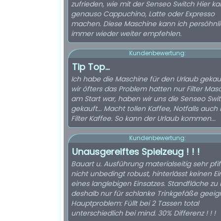
zufrieden, wie mit der Senseo Switch Hier ka
genauso Cappuchino, Latte oder Expresso
machen. Diese Maschine kann ich persöhnl
immer wieder weiter empfehlen.
Kundenbewertung:
Tip Top...
Ich habe die Maschine für den Urlaub gekauf
wir öfters das Problem hatten nur Filter Mas
am Start war, haben wir uns die Senseo Swi
gekauft... Macht tollen Kaffee, Notfalls auch
Filter Kaffee. So kann der Urlaub kommen...
Kundenbewertung:
Unausgereiftes Spielzeug ! ! !
Bauart u. Ausführung materialseitig sehr pfiff
nicht unbedingt robust, hinterlässt keinen E
eines langlebigen Einsatzes. Standfläche zu k
deshalb nur für schlanke Trinkgefäße geeig
Hauptproblem: Füllt bei 2 Tassen total
unterschiedlich bei mind. 30% Differenz ! ! !