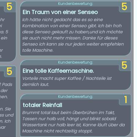
5
5
Kundenbewertung:
Ein Traum von einer Senseo
hr
Ich hätte nicht gedacht das es so eine
i
Kombination von einer Senseo gibt. Ich bin froh
a. 5
diese Senseo gekauft zu haben,und ich möchte
ein
sie auch nicht mehr missen. Danke für dieses
Senseo ich kann sie nur jeden weiter empfehlen
hr
tolle Maschine.
.
5
Kundenbewertung:
5
Eine tolle Kaffeemaschine.
Vorteile macht super Kaffee / Nachteile ist
2 Pads
ziemlich laut.
 der
hen.
1
Kundenbewertung:
totaler Reinfall
n. Sie
Brummt total laut beim Überbrühen im Takt,
ss und
Tassen nur halb voll, hängt und blinkt sobald
n. Ich
Wassertank nur halb leer ist, Kanne läuft über da
war
Maschine nicht rechtzeitig stoppt.