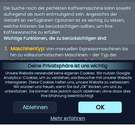
Die Suche nach der perfekten Kaffeemaschine kann sowohl
aufregend als auch entmutigend sein. Angesichts der
Vielzahl an verfügbaren Optionen ist es wichtig zu wissen,
welche Kriterien Sie berücksichtigen sollten, um Ihre
Kaffeewünsche zu erfüllen.
Wichtige Funktionen, die zu berücksichtigen sind:
Maschinentyp:
Von manuellen Espressomaschinen bis
hin zu vollautomatischen Maschinen - der Typ der
Maschine bestimmt, wie viel Kontrolle Sie über den
Deine Privatsphäre ist uns wichtig
Brühvorgang haben.
Unsere Website verwendet keine eigenen Cookies. Wir nutzen Google
Qualität der Mühle:
Eine eingebaute Mühle kann
Analytics-Cookies, um zu verstehen, wie Besucher mit unserer Website
interagieren. Diese Cookies helfen uns, unsere Website zu verbessern.
entscheidend sein. Suchen Sie nach einer Maschine mit
Wir würden uns freuen, wenn Sie auf „OK“ klicken, um uns zu
einem hochwertigen Mahlwerk für den frischesten Kaffee.
unterstützen. Sie können dies jedoch auch ablehnen, ohne dass dies
Ihre Erfahrung beeinträchtigt.
Wasserspeicher:
Berücksichtigen Sie die Kapazität des
Wassertanks. Ein größerer Tank bedeutet selteneres
OK
Ablehnen
Nachfüllen, was besonders für Büros oder große Haushalte
praktisch ist.
Mehr erfahren
KI-Einkaufsassistent