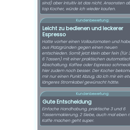
sind) aber intuitiv ist das nicht. Ansonsten a
top Kocher, würde ich wieder kaufen.
Kundenbewertung:
Leicht zu bedienen und leckerer
Espresso
Hatte vorher einen Vollautomaten und hab
aus Platzgründen gegen einen neuen
entschieden. Somit jetzt klein aber fein (für 
6 Tassen) mit einer praktischen automatis
Abschaltung. Kaffee oder Espresso schmeck
hier zudem noch besser. Der Kocher beko
mir nur einen Punkt Abzug, da ich mir ein e
längeres Stromkabel gewünscht hätte.
Kundenbewertung:
Gute Entscheidung
Einfache Handhabung, praktische 3 und 6
Tassenmakierung, 2 Siebe, auch mal eben 
Kaffe machen geht super.