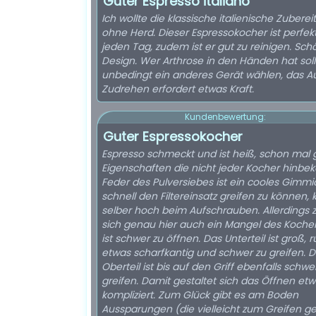
Guter Espresso italiano
Ich wollte die klassische italienische Zubere
ohne Herd. Dieser Espressokocher ist perfekt
jeden Tag, zudem ist er gut zu reinigen. Sc
Design. Wer Arthrose in den Händen hat soll
unbedingt ein anderes Gerät wählen, das A
Zudrehen erfordert etwas Kraft.
Kundenbewertung:
Guter Espressokocher
Espresso schmeckt und ist heiß, schon mal 
Eigenschaften die nicht jeder Kocher hinbe
Feder des Pulversiebes ist ein cooles Gimm
schnell den Filtereinsatz greifen zu können
selber hoch beim Aufschrauben. Allerdings z
sich genau hier auch ein Mangel des Kocher
ist schwer zu öffnen. Das Unterteil ist groß, r
etwas scharfkantig und schwer zu greifen. 
Oberteil ist bis auf den Griff ebenfalls schwe
greifen. Damit gestaltet sich das Öffnen et
kompliziert. Zum Glück gibt es am Boden
Aussparungen (die vielleicht zum Greifen g