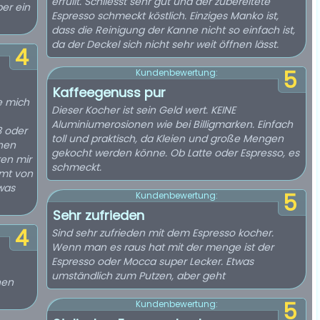
erfüllt. Schliesst sehr gut und der zubereitete
ber ein
Espresso schmeckt köstlich. Einziges Manko ist,
dass die Reinigung der Kanne nicht so einfach ist,
da der Deckel sich nicht sehr weit öffnen lässt.
4
5
Kundenbewertung:
Kaffeegenuss pur
e mich
Dieser Kocher ist sein Geld wert. KEINE
Aluminiumerosionen wie bei Billigmarken. Einfach
3 oder
toll und praktisch, da Kleien und große Mengen
chen
gekocht werden könne. Ob Latte oder Espresso, es
en mir
schmeckt.
mmt von
twas
5
Kundenbewertung:
Sehr zufrieden
4
Sind sehr zufrieden mit dem Espresso kocher.
Wenn man es raus hat mit der menge ist der
Espresso oder Mocca super Lecker. Etwas
umständlich zum Putzen, aber geht
nen
5
Kundenbewertung: