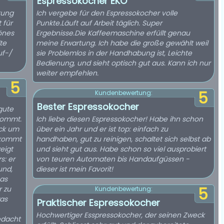
Espressokocher EKO
itung
Ich vergebe für den Espressokocher volle
 für
Punkte.Läuft auf Arbeit täglich. Super
hönes
Ergebnisse.Die Kaffeemaschine erfüllt genau
te
meine Erwartung. Ich habe die große gewählt weil
uf-/
sie Problemlos in der Handhabung ist, Leichte
Bedienung, und sieht optisch gut aus. Kann ich nur
weiter empfehlen.
5
5
Kundenbewertung:
Bester Espressokocher
gute
kommt.
Ich liebe diesen Espressokocher! Habe ihn schon
ick um
über ein Jahr und er ist top: einfach zu
, kommt
handhaben, gut zu reinigen, schaltet sich selbst ab
eigt
und sieht gut aus. Habe schon so viel ausprobiert
s: er
von teuren Automaten bis Handaufgüssen -
und,
dieser ist mein Favorit!
Das
r zu
5
Kundenbewertung:
was
Praktischer Espressokocher
Hochwertiger Esspressokocher, der seinen Zweck
edacht