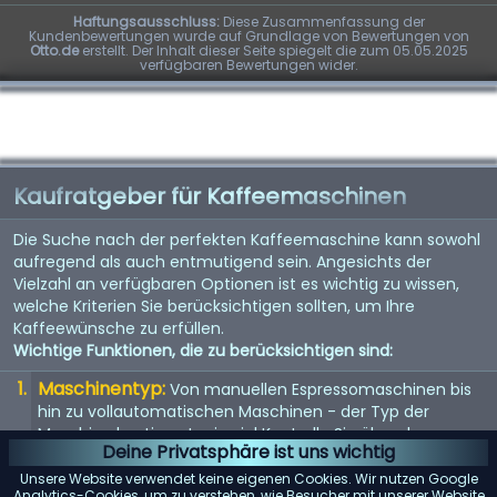
Haftungsausschluss:
Diese Zusammenfassung der
Kundenbewertungen wurde auf Grundlage von Bewertungen von
Otto.de
erstellt. Der Inhalt dieser Seite spiegelt die zum 05.05.2025
verfügbaren Bewertungen wider.
Kaufratgeber für Kaffeemaschinen
Die Suche nach der perfekten Kaffeemaschine kann sowohl
aufregend als auch entmutigend sein. Angesichts der
Vielzahl an verfügbaren Optionen ist es wichtig zu wissen,
welche Kriterien Sie berücksichtigen sollten, um Ihre
Kaffeewünsche zu erfüllen.
Wichtige Funktionen, die zu berücksichtigen sind:
Maschinentyp:
Von manuellen Espressomaschinen bis
hin zu vollautomatischen Maschinen - der Typ der
Maschine bestimmt, wie viel Kontrolle Sie über den
Deine Privatsphäre ist uns wichtig
Brühvorgang haben.
Unsere Website verwendet keine eigenen Cookies. Wir nutzen Google
Qualität der Mühle:
Eine eingebaute Mühle kann
Analytics-Cookies, um zu verstehen, wie Besucher mit unserer Website