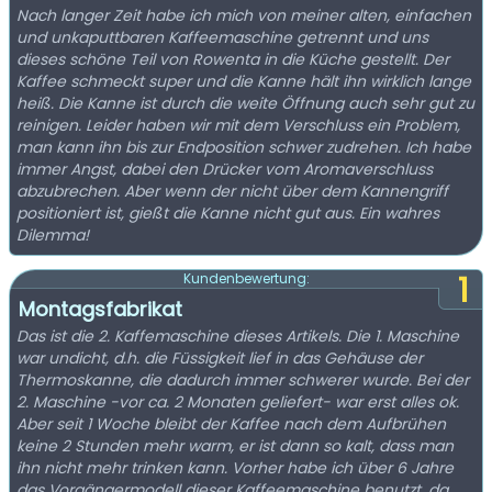
Nach langer Zeit habe ich mich von meiner alten, einfachen
und unkaputtbaren Kaffeemaschine getrennt und uns
dieses schöne Teil von Rowenta in die Küche gestellt. Der
Kaffee schmeckt super und die Kanne hält ihn wirklich lange
heiß. Die Kanne ist durch die weite Öffnung auch sehr gut zu
reinigen. Leider haben wir mit dem Verschluss ein Problem,
man kann ihn bis zur Endposition schwer zudrehen. Ich habe
immer Angst, dabei den Drücker vom Aromaverschluss
abzubrechen. Aber wenn der nicht über dem Kannengriff
positioniert ist, gießt die Kanne nicht gut aus. Ein wahres
Dilemma!
1
Kundenbewertung:
Montagsfabrikat
Das ist die 2. Kaffemaschine dieses Artikels. Die 1. Maschine
war undicht, d.h. die Füssigkeit lief in das Gehäuse der
Thermoskanne, die dadurch immer schwerer wurde. Bei der
2. Maschine -vor ca. 2 Monaten geliefert- war erst alles ok.
Aber seit 1 Woche bleibt der Kaffee nach dem Aufbrühen
keine 2 Stunden mehr warm, er ist dann so kalt, dass man
ihn nicht mehr trinken kann. Vorher habe ich über 6 Jahre
das Vorgängermodell dieser Kaffeemaschine benutzt, da