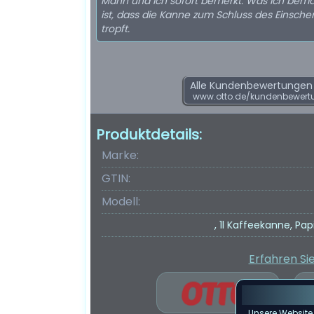
Mann und ich sofort bemerkt. Was ich bem
ist, dass die Kanne zum Schluss des Einsch
tropft.
Alle Kundenbewertungen f
www.otto.de/kundenbewert
Produktdetails:
Marke:
GTIN:
Modell:
, 1l Kaffeekanne, Pa
Erfahren Si
Unsere Website