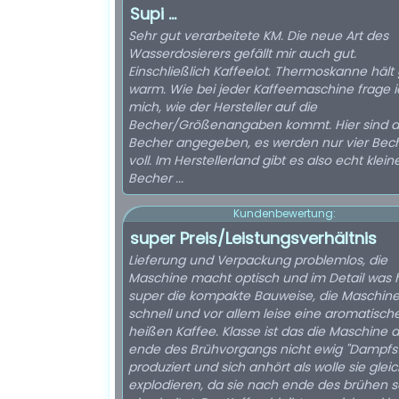
Supi ...
Sehr gut verarbeitete KM. Die neue Art des
Wasserdosierers gefällt mir auch gut.
Einschließlich Kaffeelot. Thermoskanne hält
warm. Wie bei jeder Kaffeemaschine frage i
mich, wie der Hersteller auf die
Becher/Größenangaben kommt. Hier sind a
Becher angegeben, es werden nur vier Bec
voll. Im Herstellerland gibt es also echt klein
Becher ...
Kundenbewertung:
super Preis/Leistungsverhältnis
Lieferung und Verpackung problemlos, die
Maschine macht optisch und im Detail was h
super die kompakte Bauweise, die Maschine 
schnell und vor allem leise eine aromatisc
heißen Kaffee. Klasse ist das die Maschine 
ende des Brühvorgangs nicht ewig "Dampfs
produziert und sich anhört als wolle sie glei
explodieren, da sie nach ende des brühen s