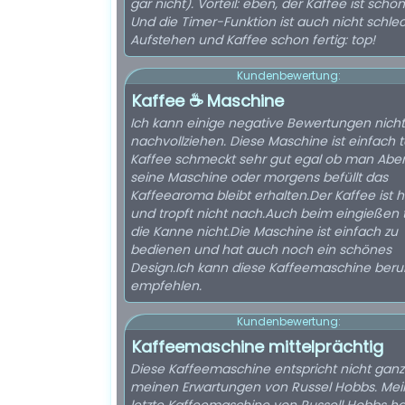
gar nicht). Vorteil: eben, der Kaffee ist schön
Und die Timer-Funktion ist auch nicht schlec
Aufstehen und Kaffee schon fertig: top!
Kundenbewertung:
Kaffee ☕ Maschine
Ich kann einige negative Bewertungen nicht
nachvollziehen. Diese Maschine ist einfach 
Kaffee schmeckt sehr gut egal ob man Abe
seine Maschine oder morgens befüllt das
Kaffeearoma bleibt erhalten.Der Kaffee ist h
und tropft nicht nach.Auch beim eingießen t
die Kanne nicht.Die Maschine ist einfach zu
bedienen und hat auch noch ein schönes
Design.Ich kann diese Kaffeemaschine beru
empfehlen.
Kundenbewertung:
Kaffeemaschine mittelprächtig
Diese Kaffeemaschine entspricht nicht ganz
meinen Erwartungen von Russel Hobbs. Mei