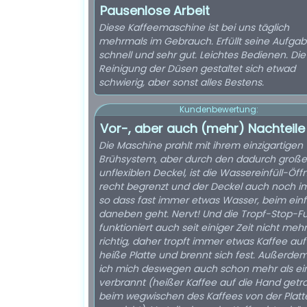
Pausenlose Arbeit
Diese Kaffeemaschine ist bei uns täglich
mehrmals im Gebrauch. Erfüllt seine Aufga
schnell und sehr gut. Leichtes Bedienen. Die
Reinigung der Düsen gestaltet sich etwad
schwierig, aber sonst alles Bestens.
Kundenbewertung:
Vor-, aber auch (mehr) Nachteile
Die Maschine prahlt mit ihrem einzigartigen
Brühsystem, aber durch den dadurch groß
unflexiblen Deckel, ist die Wassereinfüll-Öf
recht begrenzt und der Deckel auch noch i
so dass fast immer etwas Wasser, beim einfü
daneben geht. Nervt! Und die Tropf-Stop-F
funktioniert auch seit einiger Zeit nicht mehr
richtig, daher tropft immer etwas Kaffee auf
heiße Platte und brennt sich fest. Außerde
ich mich deswegen auch schon mehr als ei
verbrannt (heißer Kaffee auf die Hand getro
beim wegwischen des Kaffees von der Platt