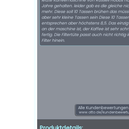
letzte Kaffeemaschine von Russell Hobbs ha
Jahre gehalten. leider gab es die gleiche nic
mehr. Diese soll 10 Tassen brühen das müs
aber sehr kleine Tassen sein Diese 10 Tasse
entsprechen aber höchstens 8,5. Das einzig
an der maschine ist, der Kaffee ist sehr schn
fertig. Die Filtertüte passt auch nicht richtig 
Filter hinein.
Alle Kundenbewertungen f
www.otto.de/kundenbewert
Produktdetails: