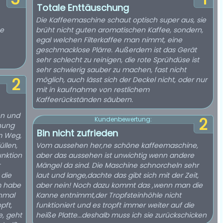
Totale Enttäuschung
Die Kaffeemaschine schaut optisch super aus, sie
be
brüht nicht guten aromatischen Kaffee, sondern,
egal welchen Filterkaffee man nimmt, eine
geschmacklose Plärre. Außerdem ist das Gerät
sehr schlecht zu reinigen, die rote Sprühdüse ist
sehr schwierig sauber zu machen, fast nicht
2
möglich, auch lässt sich der Deckel nicht, oder nur
mit in kaufnahme von restlichem
Kaffeerückständen säubern.
en und
2
Kundenbewertung:
fnung
Bin nicht zufrieden
m Weg,
llen,
Vom aussehen her,ne schöne kaffeemaschine,
unktion
aber das aussehen ist unwichtig wenn andere
Mängel da sind. Die Maschine schnorcheln sehr
 die
laut und lange,dachte das gibt sich mit der Zeit,
m habe
aber nein! Noch dazu kommt das ,wenn man die
nmal
Kanne entnimmt,der Tropfsteinhöhle nicht
pft,
funktioniert und es tropft immer weiter auf die
e, geht
heiße Platte...deshalb muss ich sie zurückschicken