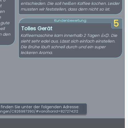
t 6
entschieden. Die soll heißen Kaffee kochen. Leider
t
mussten wir feststellen, dass dem nicht so ist.
sen
n
5
Kundenbewertung:
 gute
Tolles Gerät
ell
in den
Kaffeemaschine kam innerhalb 2 Tagen 👍😊. Die
sieht sehr edel aus. Lässt sich einfach einstellen.
Die Brühe läuft schnell durch und ein super
leckeren Aroma.
inden Sie unter der folgenden Adresse:
ungen/C826987390/#variationId=827274212