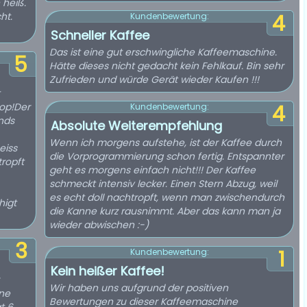
 heiß.
ht.
4
Kundenbewertung:
Schneller Kaffee
Das ist eine gut erschwingliche Kaffeemaschine.
5
Hätte dieses nicht gedacht kein Fehlkauf. Bin sehr
Zufrieden und würde Gerät wieder Kaufen !!!
top!Der
4
Kundenbewertung:
nds
Absolute Weiterempfehlung
Wenn ich morgens aufstehe, ist der Kaffee durch
eiss
die Vorprogrammierung schon fertig. Entspannter
ropft
geht es morgens einfach nicht!!! Der Kaffee
schmeckt intensiv lecker. Einen Stern Abzug, weil
es echt doll nachtropft, wenn man zwischendurch
higt
die Kanne kurz rausnimmt. Aber das kann man ja
wieder abwischen :-)
3
1
Kundenbewertung:
Kein heißer Kaffee!
Wir haben uns aufgrund der positiven
ne
Bewertungen zu dieser Kaffeemaschine