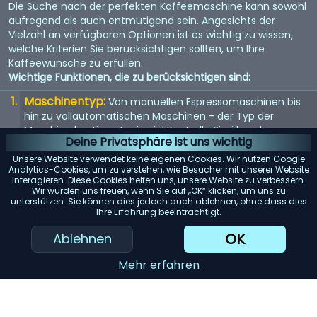
Die Suche nach der perfekten Kaffeemaschine kann sowohl
aufregend als auch entmutigend sein. Angesichts der
Vielzahl an verfügbaren Optionen ist es wichtig zu wissen,
welche Kriterien Sie berücksichtigen sollten, um Ihre
Kaffeewünsche zu erfüllen.
Wichtige Funktionen, die zu berücksichtigen sind:
Maschinentyp:
Von manuellen Espressomaschinen bis
hin zu vollautomatischen Maschinen - der Typ der
Maschine bestimmt, wie viel Kontrolle Sie über den
Deine Privatsphäre ist uns wichtig
Brühvorgang haben.
Unsere Website verwendet keine eigenen Cookies. Wir nutzen Google
Qualität der Mühle:
Eine eingebaute Mühle kann
Analytics-Cookies, um zu verstehen, wie Besucher mit unserer Website
interagieren. Diese Cookies helfen uns, unsere Website zu verbessern.
entscheidend sein. Suchen Sie nach einer Maschine mit
Wir würden uns freuen, wenn Sie auf „OK“ klicken, um uns zu
einem hochwertigen Mahlwerk für den frischesten Kaffee.
unterstützen. Sie können dies jedoch auch ablehnen, ohne dass dies
Ihre Erfahrung beeinträchtigt.
Wasserspeicher:
Berücksichtigen Sie die Kapazität des
Wassertanks. Ein größerer Tank bedeutet selteneres
OK
Ablehnen
Nachfüllen, was besonders für Büros oder große Haushalte
praktisch ist.
Mehr erfahren
Einfache Reinigung:
Maschinen mit abnehmbaren
Teilen oder automatischen Reinigungszyklen können
Ihnen viel Zeit und Mühe ersparen.