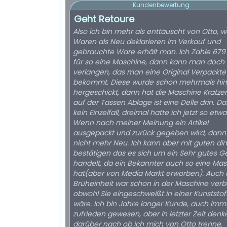
Kundenbewertung:
Geht Retoure
Also ich bin mehr als enttäuscht von Otto, we
Waren als Neu deklarieren im Verkauf und
gebrauchte Ware erhält man. Ich Zahle 679
für so eine Maschine, dann kann man doch
verlangen, das man eine Original Verpackte
bekommt. Diese wurde schon mehrmals hin
hergeschickt, dann hat die Maschine Kratze
auf der Tassen Ablage ist eine Delle drin. Das
kein Einzelfall, dreimal hatte ich jetzt so etwa
Wenn nach meiner Meinung ein Artikel
ausgepackt und zurück gegeben wird, dann 
nicht mehr Neu. Ich kann aber mit guten di
bestätigen das es sich um ein Sehr gutes G
handelt, da ein Bekannter auch so eine Ma
hat(aber von Media Markt erworben). Auch 
Brüheinheit war schon in der Maschine verb
obwohl Sie eingeschweißt in einer Kunststof
wäre. Ich bin Jahre langer Kunde, auch imm
zufrieden gewesen, aber in letzter Zeit denk
darüber nach ob ich mich von Otto trenne.