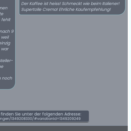
Der Kaffee ist heiss! Schmeckt wie beim Italiener!
mmen
Supertolle Crema! Ehrliche Kaufempfehlung!
te
fehlt
 nach 9
 weil
einzig
 war
teller-
ne
h noch
inden Sie unter der folgenden Adresse:
ungen/1349208330/#variationId=1349209249