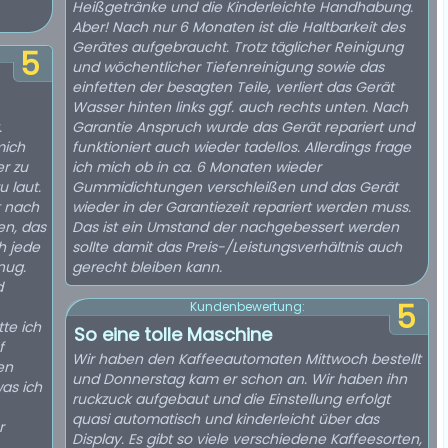
Heißgetränke und die Kinderleichte Handhabung.
Aber! Nach nur 6 Monaten ist die Haltbarkeit des
Gerätes aufgebraucht. Trotz täglicher Reinigung
5
und wöchentlicher Tiefenreinigung sowie das
einfetten der besagten Teile, verliert das Gerät
Wasser hinten links ggf. auch rechts unten. Nach
.
Garantie Anspruch wurde das Gerät repariert und
mich
funktioniert auch wieder tadellos. Allerdings frage
r zu
ich mich ob in ca. 6 Monaten wieder
Gummidichtungen verschleißen und das Gerät
t nach
wieder in der Garantiezeit repariert werden muss.
en, das
Das ist ein Umstand der nachgebessert werden
h jede
sollte damit das Preis-/Leistungsverhältnis auch
nug.
gerecht bleiben kann.
d
5
Kundenbewertung:
te ich
So eine tolle Maschine
f
Wir haben den Kaffeeautomaten Mittwoch bestellt
en
und Donnerstag kam er schon an. Wir haben ihn
was ich
ruckzuck aufgebaut und die Einstellung erfolgt
quasi automatisch und kinderleicht über das
r
Display. Es gibt so viele verschiedene Kaffeesorten,