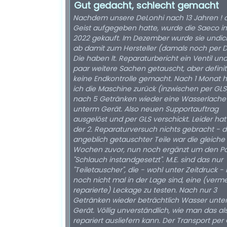
Gut gedacht, schlecht gemacht
Nachdem unsere DeLonhi nach 13 Jahren ! 
Geist aufgegeben hatte, wurde die Saeco i
2022 gekauft. Im Dezember wurde sie undich
ab damit zum Hersteller (damals noch per D
Die haben lt. Reparaturbericht ein Ventil und
paar weitere Sachen getauscht, aber definit
keine Endkontrolle gemacht. Nach 1 Monat h
ich die Maschine zurück (inzwischen per GL
nach 5 Getränken wieder eine Wasserlache
unterm Gerät. Also neuen Supportauftrag
ausgelöst und per GLS verschickt. Leider ha
der 2. Reparaturversuch nichts gebracht - di
angeblich getauschter Teile war die gleiche
Wochen zuvor, nun noch ergänzt um den P
"Schlauch instandgesetzt". M.E. sind das nur
"Teiletauscher", die - wohl unter Zeitdruck - 
noch nicht mal in der Lage sind, eine (verme
reparierte) Leckage zu testen. Nach nur 3
Getränken wieder beträchtlich Wasser unt
Gerät. Völlig unverständlich, wie man das al
repariert ausliefern kann. Der Transport per