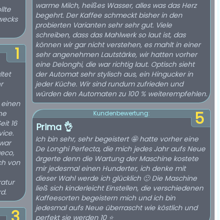
warme Milch, heißes Wasser, alles was das Herz
llte
begehrt. Der Kaffee schmeckt bisher in den
wecks
probierten Varianten sehr sehr gut. Viele
schreiben, dass das Mahlwerk so laut ist, das
können wir gar nicht verstehen, es mahlt in einer
1
sehr angenehmen Lautstärke, wir hatten vorher
eine Delonghi, die war richtig laut. Optisch sieht
ltet
der Automat sehr stylisch aus, ein Hingucker in
r
jeder Küche. Wir sind rundum zufrieden und
würden den Automaten zu 100 % weiterempfehlen.
 einen
ne
5
Kundenbewertung:
it 16
Prima 👌
ice.
Ich bin sehr, sehr begeistert 🤩 hatte vorher eine
 war
De Longhi Perfecta, die mich jedes Jahr aufs Neue
aeco,
ärgerte denn die Wartung der Maschine kostete
ch von
mir jedesmal einen Hunderter, ich denke mit
dieser Wahl werde ich glücklich 🙂 Die Maschine
ratur
ließ sich kinderleicht Einstellen, die verschiedenen
d.
Kaffeesorten begeistern mich und ich bin
jedesmal aufs Neue überrascht wie köstlich und
3
perfekt sie werden 10 ⭐️