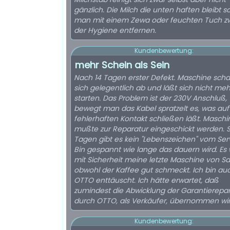
gänzlich. Die Milch die unten haften bleibt so
man mit einem Zewa oder feuchten Tuch z
der Hygiene entfernen.
Kundenbewertung:
mehr Schein als Sein
Nach 14 Tagen erster Defekt. Maschine scha
sich gelegentlich ab und läßt sich nicht meh
starten. Das Problem ist der 230V Anschluß,
bewegt man das Kabel spratzelt es, was auf
fehlerhaften Kontakt schließen läßt. Maschi
mußte zur Reparatur eingeschickt werden. Se
Tagen gibt es kein "Lebenszeichen" vom Serv
Bin gespannt wie lange das dauern wird. Es
mit Sicherheit meine letzte Maschine von S
obwohl der Kaffee gut schmeckt. Ich bin au
OTTO enttäuscht. Ich hätte erwartet, daß
zumindest die Abwicklung der Garantierepa
durch OTTO, als Verkäufer, übernommen wir
Kundenbewertung: