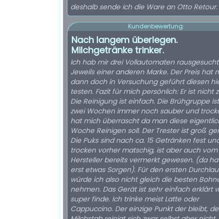
deshalb sende ich die Ware an Otto Retour.
Kundenbewertung:
Nach langem überlegen.
Milchgetränke trinker.
Ich hab mir drei Vollautomaten rausgesucht
Jeweils einer anderen Marke. Der Preis hat 
dann doch in Versuchung geführt diesen hie
testen. Fazit für mich persönlich: Er ist nicht zu laut.
Die Reinigung ist einfach. Die Brühgruppe is
zwei Wochen immer noch sauber und trock
hat mich überrascht da man diese eigentlic
Woche Reinigen soll. Der Trester ist groß ge
Die Puks sind nach ca. 15 Getränken fest un
trocken vorher matschig, ist aber auch vom
Hersteller bereits vermerkt gewesen. (da hat
erst etwas Sorgen). Für den ersten Durchlau
würde ich also nicht gleich die besten Bohn
nehmen. Das Gerät ist sehr einfach erklärt 
super finde. Ich trinke meist Latte oder
Cappuccino. Der einzige Punkt der bleibt, de
Milchstab reinigt sich zwar selbst aber nicht