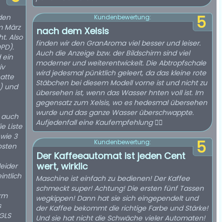
den
5
Kundenbewertung:
m März
nach dem Xelsis
t. Also
finden wir den GranAroma viel besser und leiser.
PD).
Auch die Anzeige bzw. der Bildschirm sind viel
 ein
moderner und weiterentwickelt. Die Abtropfschale
iv
wird jedesmal pünktlich geleert, da das kleine rote
atte
Stäbchen bei diesem Modell vorne ist und nicht zu
S) und
übersehen ist, wenn das Wasser hnten voll ist. Im
gegensatz zum Xelsis, wo es hedesmal übersehen
wurde und das ganze Wasser überschwappte.
t auch
Aufjedenfall eine Kaufempfehlung 👍🏻
e Liste
 wie 3
5
Kundenbewertung:
osten
Der Kaffeeautomat ist jeden Cent
wert, wirklic
leider
intlich
Maschine ist einfach zu bedienen! Der Kaffee
schmeckt super! Achtung! Die ersten fünf Tassen
erm
wegkippen! Dann hat sie sich eingependelt und
s
der Kaffee bekommt die richtige Farbe und Stärke!
 GLS
Und sie hat nicht die Schwäche vieler Automaten!