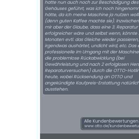
hatte nun auch noch zur Beschädigung des
Gehäuses geführt, was ich noch hingeno
hätte, da ich meine Maschine ja nutzen woll
(denn guten Kaffee machte sie). Inzwischen 
mir aber der Glaube, dass eine 3. Reparatur
erfolgreicher wäre und selbst wenn, könnte
Monaten evtl. das Gleiche wieder passieren,
irgendwas aushärtet, undicht wird, etc. Das 
professionelle im Umgang mit der Maschine
die problemlose Rückabwicklung (bei
Gewährleistung und nach 2 erfolglosen Hers
Reparaturversuchen) durch die OTTO-Hotli
heute, wobei Rücksendung an OTTO und
angekündigte Kaufpreis-Erstattung natürlic
ausstehen.
Alle Kundenbewertungen f
www.otto.de/kundenbewert