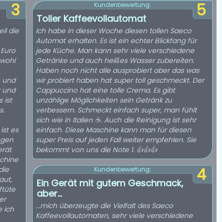
3
5
Kundenbewertung:
Toller Kaffeevollautomat
il die
Ich habe in dieser Woche diesen tollen Saeco
Automat erhalten. Es ist ein echter Blickfang für
 Euro
jede Küche. Man kann sehr viele verschiedene
 wohl
Getränke und auch heißes Wasser zubereiten.
Haben noch nicht alle ausprobiert aber das was
 und
wir probiert haben hat super toll geschmeckt. Der
r und
Cappuccino hat eine tolle Crema. Es gibt
 ist
unzählige Möglichkeiten sein Getränk zu
s.
verbessern. Schmeckt einfach super, man fühlt
sich wie in Italien ☕. Auch die Reinigung ist sehr
ist es
einfach. Diese Maschine kann man für diesen
ngen
super Preis auf jeden Fall weiter empfehlen. Sie
erät
bekommt von uns die Note 1. 👍👍👍
schine
die
4
Kundenbewertung:
aut,
Ein Gerät mit gutem Geschmack,
ftüte
aber...
er
...mich überzeugte die Vielfalt des Saeco
e ich
Kaffeevollautomaten, sehr viele verschiedene