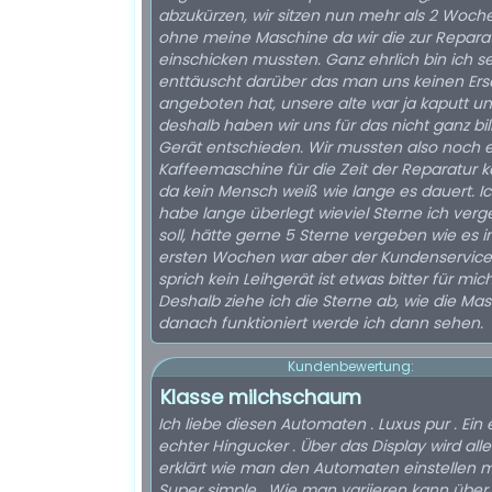
abzukürzen, wir sitzen nun mehr als 2 Woch
ohne meine Maschine da wir die zur Repara
einschicken mussten. Ganz ehrlich bin ich s
enttäuscht darüber das man uns keinen Ers
angeboten hat, unsere alte war ja kaputt u
deshalb haben wir uns für das nicht ganz bil
Gerät entschieden. Wir mussten also noch 
Kaffeemaschine für die Zeit der Reparatur k
da kein Mensch weiß wie lange es dauert. I
habe lange überlegt wieviel Sterne ich ver
soll, hätte gerne 5 Sterne vergeben wie es i
ersten Wochen war aber der Kundenservice 
sprich kein Leihgerät ist etwas bitter für mich
Deshalb ziehe ich die Sterne ab, wie die Ma
danach funktioniert werde ich dann sehen.
Kundenbewertung:
Klasse milchschaum
Ich liebe diesen Automaten . Luxus pur . Ein 
echter Hingucker . Über das Display wird alle
erklärt wie man den Automaten einstellen m
Super simple . Wie man variieren kann über