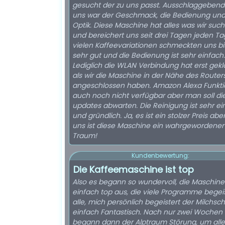
gesucht der zu uns passt. Ausschlaggebend
uns war der Geschmack, die Bedienung und
Optik. Diese Maschine hat alles was wir suc
und bereichert uns seit drei Tagen jeden Ta
vielen Kaffeevariationen schmeckten uns bi
sehr gut und die Bedienung ist sehr einfach.
Lediglich die WLAN Verbindung hat erst gekl
als wir die Maschine in der Nähe des Router
angeschlossen haben. Amazon Alexa Funktio
auch noch nicht verfügbar aber man soll di
updates abwarten. Die Reinigung ist sehr ei
und gründlich. Ja, es ist ein stolzer Preis aber
uns ist diese Maschine ein wahrgewordener
Traum!
Kundenbewertung:
Die Kaffeemaschine ist top
Also es begann so wundervoll, die Maschine
einfach top aus, die viele Programme begei
alle, mich persönlich begeistert der Milchs
einfach Fantastisch. Nach nur zwei Wochen
begann dann der Alptraum Störung, um alle