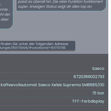
passt es überall hin. Die wlan Funktion funktioniert
 .
super. Anzeigen Status zeigt dir alles top an.
nnte .
hl der
inden Sie unter der folgenden Adresse:
ungen/1511713406/#variationId=1511713795
Saeco
8720389002793
Kaffeevollautomat Saeco Xelsis Suprema SM8885/00
15 bar
TFT-Farbdisplay