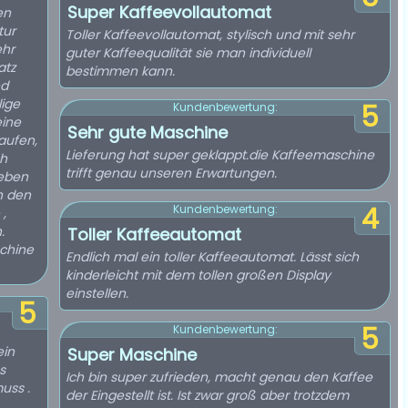
Super Kaffeevollautomat
en
tur
Toller Kaffeevollautomat, stylisch und mit sehr
ehr
guter Kaffeequalität sie man individuell
atz
bestimmen kann.
nd
lige
5
Kundenbewertung:
eine
Sehr gute Maschine
aufen,
Lieferung hat super geklappt.die Kaffeemaschine
ch
trifft genau unseren Erwartungen.
geben
n den
4
Kundenbewertung:
,
.
Toller Kaffeeautomat
schine
Endlich mal ein toller Kaffeeautomat. Lässt sich
kinderleicht mit dem tollen großen Display
einstellen.
5
5
Kundenbewertung:
ein
Super Maschine
s
Ich bin super zufrieden, macht genau den Kaffee
uss .
der Eingestellt ist. Ist zwar groß aber trotzdem