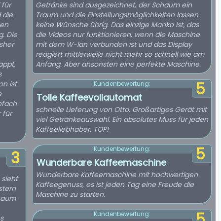
 für
Getränke sind ausgezeichnet, der Schaum ein
 die
Traum und die Einstellungsmöglichkeiten lassen
hen
keine Wünsche übrig. Das einzige Manko ist, das
g. Die
die Videos nur funktionieren, wenn die Maschine
sher
mit dem W-lan verbunden ist und das Display
reagiert mittlerweile nicht mehr so schnell wie am
appt,
Anfang. Aber ansonsten eine perfekte Maschine.
s
n ist
5
Kundenbewertung:
e
Tolle Kaffeevollautomat
nfach
schnelle Lieferung von Otto. Großartiges Gerät mit
 für
viel Getränkeauswahl. Ein absolutes Muss für jeden
Kaffeeliebhaber. TOP!
5
Kundenbewertung:
3
Wunderbare Kaffeemaschine
Wunderbare Kaffeemaschine mit hochwertigen
 sieht
Kaffeegenuss, es ist jeden Tag eine Freude die
stern
Maschine zu starten.
chaum
5
Kundenbewertung:
s