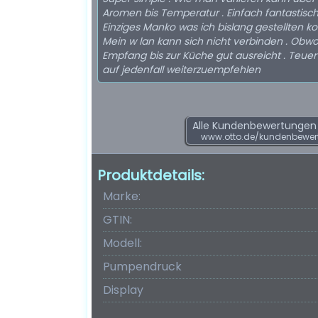
Aromen bis Temperatur . Einfach fantastisch
Einziges Manko was ich bislang gestellten ko
Mein w lan kann sich nicht verbinden . Obwo
Empfang bis zur Küche gut ausreicht . Teuer aber
auf jedenfall weiterzuempfehlen
Alle Kundenbewertungen f
www.otto.de/kundenbewert
Produktdetails:
Marke:
GTIN:
Modell:
Pumpendruck
Display