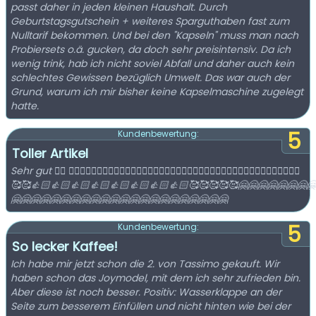
passt daher in jeden kleinen Haushalt. Durch
Geburtstagsgutschein + weiteres Sparguthaben fast zum
Nulltarif bekommen. Und bei den "Kapseln" muss man nach
Probiersets o.ä. gucken, da doch sehr preisintensiv. Da ich
wenig trink, hab ich nicht soviel Abfall und daher auch kein
schlechtes Gewissen bezüglich Umwelt. Das war auch der
Grund, warum ich mir bisher keine Kapselmaschine zugelegt
hatte.
5
Kundenbewertung:
Toller Artikel
Sehr gut 👍🏻 👍🏻👍🏻👍🏻👍🏻👍🏻👍🏻👍🏻👍🏻👍🏻👍🏻👍🏻👍🏻👍🏻👍🏻👍🏻👍🏻👍🏻👍🏻👍🏻🥰👍🏻
🥰🥰👍🏻👍🏻👍🏻👍🏻👍🏻👍🏻👍🏻👍🏻🥰🥰🥰🥰🥰🤗🤗🤗🤗🤗🤗🤗
🤗🤗🤗🤗🤗🤗🤗🤗🤗🤗🤗🤗🤗🤗🤗🤗🤗🤗🤗🤗🤗🤗
5
Kundenbewertung:
So lecker Kaffee!
Ich habe mir jetzt schon die 2. von Tassimo gekauft. Wir
haben schon das Joymodel, mit dem ich sehr zufrieden bin.
Aber diese ist noch besser. Positiv: Wasserklappe an der
Seite zum besserem Einfüllen und nicht hinten wie bei der