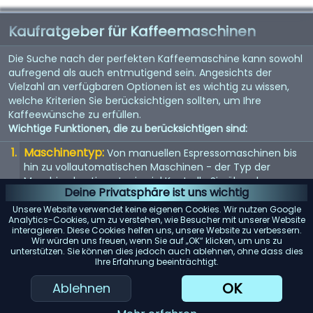
Kaufratgeber für Kaffeemaschinen
Die Suche nach der perfekten Kaffeemaschine kann sowohl
aufregend als auch entmutigend sein. Angesichts der
Vielzahl an verfügbaren Optionen ist es wichtig zu wissen,
welche Kriterien Sie berücksichtigen sollten, um Ihre
Kaffeewünsche zu erfüllen.
Wichtige Funktionen, die zu berücksichtigen sind:
Maschinentyp:
Von manuellen Espressomaschinen bis
hin zu vollautomatischen Maschinen - der Typ der
Maschine bestimmt, wie viel Kontrolle Sie über den
Deine Privatsphäre ist uns wichtig
Brühvorgang haben.
Unsere Website verwendet keine eigenen Cookies. Wir nutzen Google
Qualität der Mühle:
Eine eingebaute Mühle kann
Analytics-Cookies, um zu verstehen, wie Besucher mit unserer Website
interagieren. Diese Cookies helfen uns, unsere Website zu verbessern.
entscheidend sein. Suchen Sie nach einer Maschine mit
Wir würden uns freuen, wenn Sie auf „OK“ klicken, um uns zu
einem hochwertigen Mahlwerk für den frischesten Kaffee.
unterstützen. Sie können dies jedoch auch ablehnen, ohne dass dies
Ihre Erfahrung beeinträchtigt.
Wasserspeicher:
Berücksichtigen Sie die Kapazität des
Wassertanks. Ein größerer Tank bedeutet selteneres
OK
Ablehnen
Nachfüllen, was besonders für Büros oder große Haushalte
praktisch ist.