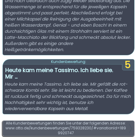
und nach Gebrauch auch zügig wieder selbständig aus. Die
Wassermenge ist entsprechend für die jeweiligen Kapseln
abgestimmt und passt perfekt. Abschließend erfolgt bei
einer Milchkapsel die Reinigung der Ausgabeeinheit mit
heißen Wasserdampf. Genial - und eben Bosch! In einem
durchsichtigen Glas mit einem Strohhalm serviert ist ein
Latte-Macchiato der Blickfang und schmeckt absolut lecker.
Außerdem gibt es einige andere
Heißgetränkemöglichkeiten.
5
Kundenbewertung:
Heute kam meine Tassimo. Ich liebe sie.
Mir ...
Heute kam meine Tassimo. Ich liebe sie. Mir gefällt die rot-
schwarze Kombi sehr. Sie ist leicht zu bedienen. Der Kaffee
ist ruckzuck fertig und schmeckt ausgezeichnet. Da für mich
Nachhaltigkeit sehr wichtig ist, benutze ich
wiederverwendbare Kapseln aus Metall.
Alle Kundenbewertungen finden Sie unter der folgenden Adresse:
www.otto.de/kundenbewertungen/759328230/#variationId=189
9920747