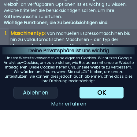
Vielzahl an verfügbaren Optionen ist es wichtig zu wissen,
welche Kriterien Sie berücksichtigen sollten, um Ihre
Kaffeewünsche zu erfüllen.
Wichtige Funktionen, die zu berücksichtigen sind:
Maschinentyp:
Von manuellen Espressomaschinen bis
hin zu vollautomatischen Maschinen - der Typ der
Maschine bestimmt, wie viel Kontrolle Sie über den
Deine Privatsphäre ist uns wichtig
Brühvorgang haben.
Unsere Website verwendet keine eigenen Cookies. Wir nutzen Google
Qualität der Mühle:
Eine eingebaute Mühle kann
Analytics-Cookies, um zu verstehen, wie Besucher mit unserer Website
interagieren. Diese Cookies helfen uns, unsere Website zu verbessern.
entscheidend sein. Suchen Sie nach einer Maschine mit
Wir würden uns freuen, wenn Sie auf „OK“ klicken, um uns zu
einem hochwertigen Mahlwerk für den frischesten Kaffee.
unterstützen. Sie können dies jedoch auch ablehnen, ohne dass dies
Ihre Erfahrung beeinträchtigt.
Wasserspeicher:
Berücksichtigen Sie die Kapazität des
Wassertanks. Ein größerer Tank bedeutet selteneres
OK
Ablehnen
Nachfüllen, was besonders für Büros oder große Haushalte
praktisch ist.
Mehr erfahren
KI-Einkaufsassistent