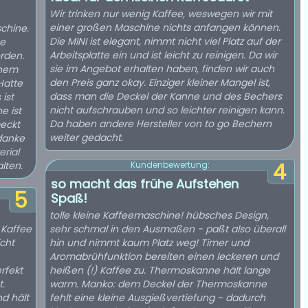
Wir trinken nur wenig Kaffee, weswegen wir mit
einer großen Maschine nichts anfangen können.
schine.
Die MINI ist elegant, nimmt nicht viel Platz auf der
ge
Arbeitsplatte ein und ist leicht zu reinigen. Da wir
rden.
sie im Angebot erhalten haben, finden wir auch
inem
den Preis ganz okay. Einziger kleiner Mangel ist,
Hatte
dass man die Deckel der Kanne und des Bechers
ist
nicht aufschrauben und so leichter reinigen kann.
e ist
Da haben andere Hersteller von to go Bechern
eckt
weiter gedacht.
 danke
rial
4
lten.
Kundenbewertung:
so macht das frühe Aufstehen
5
Spaß!
tolle kleine Kaffeemaschine! hübsches Design,
 Kaffee
sehr schmal in den Ausmaßen - paßt also überall
icht
hin und nimmt kaum Platz weg! Timer und
Aromabrühfunktion bereiten einen leckeren und
rfekt
heißen (!) Kaffee zu. Thermoskanne hält lange
.
warm. Manko: dem Deckel der Thermoskanne
nd hält
fehlt eine kleine Ausgießvertiefung - dadurch