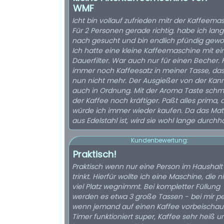
WMF
Icht bin vollauf zufrieden mitr der Kaffeema
Für 2 Personen gerade richtig. habe ich lan
nach gesucht und bin endlich pfündig gewo
Ich hatte eine kleine Kaffeemaschine mit e
Dauerfilter. War auch nur für einen Becher. 
immer noch Kaffeesatz in meiner Tasse, das 
nun nicht mehr. Der Ausgießer von der Kann
auch in Ordnung. Mit der Aroma Taste schm
der Kaffee noch kräftiger. Paßt alles prima,
würde ich immer wieder kaufen. Da das Mate
aus Edelstahl ist, wird sie wohl lange durchha
Kundenbewertung:
Praktisch!
Praktisch wenn nur eine Person im Haushalt
trinkt. Hierfür wollte ich eine Maschine, die n
viel Platz wegnimmt. Bei kompletter Füllung
werden es etwa 3 große Tassen - bei mir pe
wenn jemand auf einen Kaffee vorbeischaut
Timer funktioniert super, Kaffee sehr heiß u