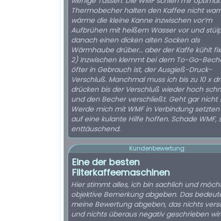
wenige Tassen. Die WMF schien mir optimal. 
Thermobecher halten den Kaffee nicht warm
wärme die kleine Kanne inzwischen vor‘m
Aufbrühen mit heißem Wasser vor und stül
danach einen dicken alten Socken als
Wärmhaube drüber… aber der Kaffe kühlt fix
2) Inzwischen klemmt bei dem To-Go-Beche
öfter in Gebrauch ist, der Ausgieß-Druck-
Verschluß. Manchmal muss ich bis zu 10 x dr
drücken bis der Verschluß wieder hoch schne
und den Becher verschließt. Geht gar nicht 
Werde mich mit WMF in Verbindung setzten
auf eine kulante Hilfe hoffen. Schade WMF, sehr
enttäuschend.
Kundenbewertung:
Eine der besten
Filterkaffeemaschinen
Hier stimmt alles, ich bin sachlich und möch
objektive Bemerkung abgeben. Das bedeute
meine Bewertung abgeben, das nichts vers
und nichts überaus negativ geschrieben wird