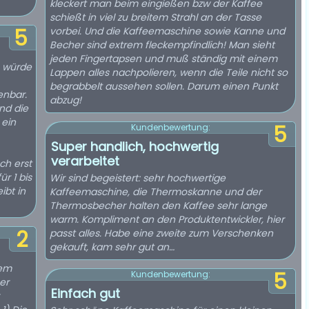
kleckert man beim eingießen bzw der Kaffee
schießt in viel zu breitem Strahl an der Tasse
5
vorbei. Und die Kaffeemaschine sowie Kanne und
Becher sind extrem fleckempfindlich! Man sieht
jeden Fingertapsen und muß ständig mit einem
h würde
Lappen alles nachpolieren, wenn die Teile nicht so
begrabbelt aussehen sollen. Darum einen Punkt
enbar.
abzug!
nd die
 ein
5
Kundenbewertung:
Super handlich, hochwertig
verarbeitet
ch erst
ür 1 bis
Wir sind begeistert: sehr hochwertige
ibt in
Kaffeemaschine, die Thermoskanne und der
Thermosbecher halten den Kaffee sehr lange
warm. Kompliment an den Produktentwickler, hier
2
passt alles. Habe eine zweite zum Verschenken
gekauft, kam sehr gut an…
nem
5
Kundenbewertung:
er
Einfach gut