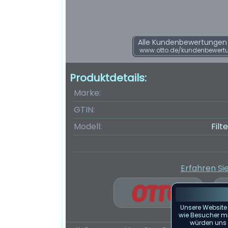
Alle Kundenbewertungen f
www.otto.de/kundenbewert
Produktdetails:
Marke:
GTIN:
Modell:
Fil
Erfahren Si
Unsere Website
wie Besucher mit
würden uns f