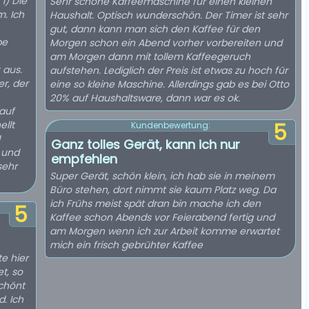
1) Die
Sehr schöne Kaffeemaschine für einen kleinen
. Ich
Haushalt. Optisch wunderschön. Der Timer ist sehr
gut, dann kann man sich den Kaffee für den
pe
Morgen schon ein Abend vorher vorbereiten und
am Morgen dann mit tollem Kaffeegeruch
 aus.
aufstehen. Lediglich der Preis ist etwas zu hoch für
r, der
eine so kleine Maschine. Allerdings gab es bei Otto
20% auf Haushaltsware, dann war es ok.
auf
llt
5
Kundenbewertung:
!
Ganz tolles Gerät, kann ich nur
 und
empfehlen
Super Gerät, schön klein, ich hab sie in meinem
Büro stehen, dort nimmt sie kaum Platz weg. Da
ich Frühs meist spät dran bin mache ich den
5
Kaffee schon Abends vor Feierabend fertig und
am Morgen wenn ich zur Arbeit komme erwartet
mich ein frisch gebrühter Kaffee
te hier
t, so
chönt
. Ich