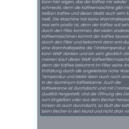
kann hier sagen, das der Kaffee mir wieder
schmeckt, denn die Kaffeemaschine gibt mi
heißen Kaffee und dieser bleibt auch sehr 
heiß. Die Maschine hat keine Warmhalteplat
was sehr positiv ist, denn der Kaffee soll seh
durch den Filter kommen. Bei vielen andere
Kaffeemaschinen kommt der Kaffee lauwa
durch den Filter und bekommt dann erst du
eine Warmhalteplatte die Trinktemperatur. I
kann WMF danken und bin sehr glücklich üb
meinen Kauf dieser WMF Kaffeefiltermaschi
denn der Kaffee bekommt im Filter seine A
Entfaltung durch die angelieferte Hohe Was
Temperatur und bleibt dann auch noch aro
in der Aluminium Kaffeekanne. Auch die
Kaffeekanne ist durchdacht und mit Croma
Qualität hergestellt. Und die Öffnung des De
zum Eingießen oder aus dem Becher herau
trinken ist auch durchdacht, so läuft der Kaf
beim Becher in den Mund und nicht dran vo