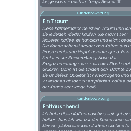
lange warm - auch im to-go Becher 👍🏻
Kundenbewertung:
Ein Traum
Diese Kaffeemaschine ist ein Traum und ic
sie jederzeit wieder kaufen. Sie macht sehr
leckeren Kaffee, ist handlich und leicht bedi
Die Kanne schenkt sauber den Kaffee aus u
Programmierung klappt hervorragend. Es ist
Fehler in der Beschreibung. Nach der
Programmierung muss man den Startknopf
drücken. Dann ist die Uhrzeit drin. Dachte au
sie ist defekt. Qualität ist hervorragend und f
2 Personen absolut zu empfehlen. Kaffee ble
der Kanne sehr lange heiß.
Kundenbewertung:
Enttäuschend
Ich habe diese Kaffeemaschine seit gut ei
halben Jahr. Ich war auf der Suche nach ein
kleinen, platzsparenden Kaffeemaschine für