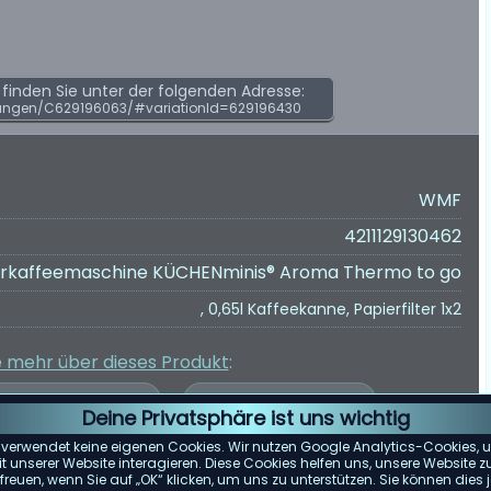
inden Sie unter der folgenden Adresse:
ungen/C629196063/#variationId=629196430
WMF
4211129130462
terkaffeemaschine KÜCHENminis® Aroma Thermo to go
, 0,65l Kaffeekanne, Papierfilter 1x2
e mehr über dieses Produkt
:
Deine Privatsphäre ist uns wichtig
 verwendet keine eigenen Cookies. Wir nutzen Google Analytics-Cookies, u
 unserer Website interagieren. Diese Cookies helfen uns, unsere Website z
reuen, wenn Sie auf „OK“ klicken, um uns zu unterstützen. Sie können die