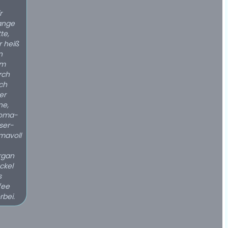
r
lange
te,
r heiß
n
rm
rch
ch
er
ne,
roma-
ser-
mavoll
rgan
ckel
s
fee
rbei.