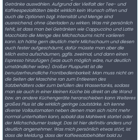
Getränke auswählen. Aufgrund der Vielfalt der Tee- und
Kaffeespezialitäten bleibt wirklich kein Wunsch offen und
auch die Optionen bzgl. Intensität und Menge sind
ausreichend, ohne überladen zu wirken. Was mir persönlich
fehlt, ist dass man bei Getränken wie Cappuccino und Latte
Macchiato die Menge des Milchschaums nicht variieren
kann. Ich hätte gern deutlich mehr Milchschaum und diesen
auch fester aufgeschäumt, dafür müsste man aber die
Milch extra aufschäumen, ggfls. zweimal, und dann einen
Espresso hinzufügen (was auch möglich wäre, nur deutlich
umständlicher wäre). Großer Pluspunkt ist die
benutzerfreundliche Frontbedienbarkeit: Man muss nicht an
die Seiten der Maschine ran zum Entleeren des
Satzbehälters oder zum befüllen des Wassertanks, sodass
man sie auch in einer kleinen Küche bis direkt an die Wand
bzw. an andere Küchengeräte heranschieben kann Weiteres
großes Plus ist die wirklich geringe Lautstärke. Ich kenne
diverse Vollautomaten neben denen man sich nicht mehr
normal unterhalten kann, sobald das Mahlwerk startet oder
der Milchschäumer loslegt. Das ist hier definitiv anders und
deutlich angenehmer. Was mich persönlich etwas stört, ist
dass die Meldung, dass der Kaffeesatzbehälter bald zu