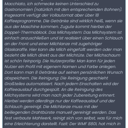
Macchiato, ich schmecke keinen Unterschied zu
Gastronomien (natürlich mit den entsprechenden Bohnen).
Insgesamt verfügt der Vollautomat aber über 18
Kaffeeprogramme. Die Getränke sind wirklich heiß, wenn sie
aus der Maschine kommen. Zugute kommt hierbei der
Doppel-Thermoblock. Das Milchsystem: Das Milchsystem ist
einfach anzuschließen und ist realisiert über einen Schlauch
an der Front und einer Milchlanze mit zugehöriger
Glaskaraffe. Hier kann die Milch eingefüllt werden oder man
bezieht die Milch direkt aus der Milchtüte. Der Milchschaum
ist schön feinporig. Die Nutzerprofile: Man kann für jeden
Nutzer ein Profil mit eigenem Namen und Farbe anlegen.
Dort kann man 8 Getränke auf seinen persönlichen Wunsch
abspeichern. Die Reinigung: Die Reinigung geschieht
Großteiles automatisiert. Nach jedem Einschalten wird der
Kaffeeauslauf durchgespült. An die Reinigung des
Milchsystems wird man nach jeder Zubereitung erinnert.
Hierbei werden allerdings nur der Kaffeeauslauf und der
Schlauch gereinigt. Die Milchlanze muss mit der
beiliegenden Drahtbürste manuell gereinigt werden. Das
fest verbaute Mahlwerk, reinigt sich von selbst, was für mich
eine Erleichterung darstellt. Fazit: Der WMF 880L hat mich in