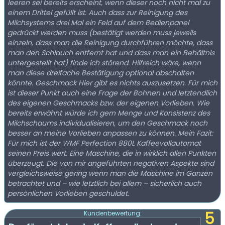
leeren sei bereits erscheint, wenn dieser noch nicht mal zu
einem Drittel gefüllt ist. Auch dass zur Reinigung des
Milchsystems drei Mal ein Feld auf dem Bedienpanel
gedrückt werden muss (bestätigt werden muss jeweils
einzeln, dass man die Reinigung durchführen möchte, dass
man den Schlauch entfernt hat und dass man ein Behältnis
untergestellt hat) finde ich störend. Hilfreich wäre, wenn
man diese dreifache Bestätigung optional abschalten
könnte. Geschmack Hier gibt es nichts auszusetzen. Für mich
ist dieser Punkt auch eine Frage der Bohnen und letztendlich
des eigenen Geschmacks bzw. der eigenen Vorlieben. Wie
bereits erwähnt würde ich gern Menge und Konsistenz des
Milchschaums individualisieren, um den Geschmack noch
besser an meine Vorlieben anpassen zu können. Mein Fazit:
Für mich ist der WMF Perfection 880L Kaffeevollautomat
seinen Preis wert. Eine Maschine, die in wirklich allen Punkten
überzeugt. Die von mir angeführten negativen Aspekte sind
vergleichsweise gering wenn man die Maschine im Ganzen
betrachtet und – wie letztlich bei allem – sicherlich auch
persönlichen Vorlieben geschuldet.
5
Kundenbewertung: