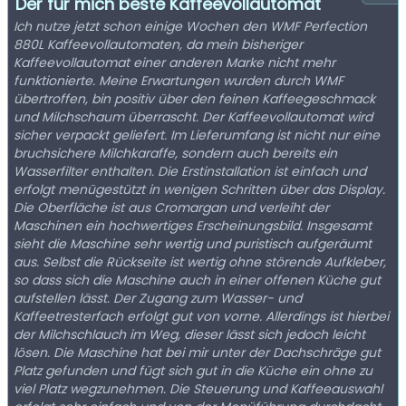
Der für mich beste Kaffeevollautomat
Ich nutze jetzt schon einige Wochen den WMF Perfection
880L Kaffeevollautomaten, da mein bisheriger
Kaffeevollautomat einer anderen Marke nicht mehr
funktionierte. Meine Erwartungen wurden durch WMF
übertroffen, bin positiv über den feinen Kaffeegeschmack
und Milchschaum überrascht. Der Kaffeevollautomat wird
sicher verpackt geliefert. Im Lieferumfang ist nicht nur eine
bruchsichere Milchkaraffe, sondern auch bereits ein
Wasserfilter enthalten. Die Erstinstallation ist einfach und
erfolgt menügestützt in wenigen Schritten über das Display.
Die Oberfläche ist aus Cromargan und verleiht der
Maschinen ein hochwertiges Erscheinungsbild. Insgesamt
sieht die Maschine sehr wertig und puristisch aufgeräumt
aus. Selbst die Rückseite ist wertig ohne störende Aufkleber,
so dass sich die Maschine auch in einer offenen Küche gut
aufstellen lässt. Der Zugang zum Wasser- und
Kaffeetresterfach erfolgt gut von vorne. Allerdings ist hierbei
der Milchschlauch im Weg, dieser lässt sich jedoch leicht
lösen. Die Maschine hat bei mir unter der Dachschräge gut
Platz gefunden und fügt sich gut in die Küche ein ohne zu
viel Platz wegzunehmen. Die Steuerung und Kaffeeauswahl