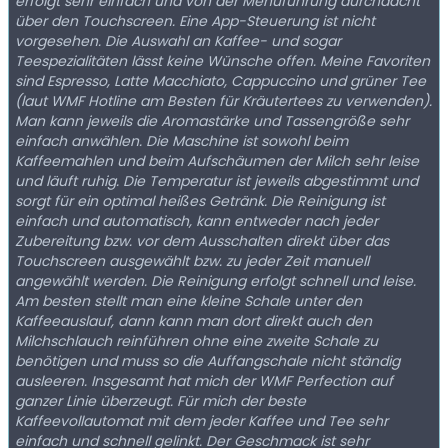
erfolgt sehr einfach und von der Menüführung durchdacht
über den Touchscreen. Eine App-Steuerung ist nicht
vorgesehen. Die Auswahl an Kaffee- und sogar
Teespezialitäten lässt keine Wünsche offen. Meine Favoriten
sind Espresso, Latte Macchiato, Cappuccino und grüner Tee
(laut WMF Hotline am Besten für Kräutertees zu verwenden).
Man kann jeweils die Aromastärke und Tassengröße sehr
einfach anwählen. Die Maschine ist sowohl beim
Kaffeemahlen und beim Aufschäumen der Milch sehr leise
und läuft ruhig. Die Temperatur ist jeweils abgestimmt und
sorgt für ein optimal heißes Getränk. Die Reinigung ist
einfach und automatisch, kann entweder nach jeder
Zubereitung bzw. vor dem Ausschalten direkt über das
Touchscreen ausgewählt bzw. zu jeder Zeit manuell
angewählt werden. Die Reinigung erfolgt schnell und leise.
Am besten stellt man eine kleine Schale unter den
Kaffeeauslauf, dann kann man dort direkt auch den
Milchschlauch reinführen ohne eine zweite Schale zu
benötigen und muss so die Auffangschale nicht ständig
ausleeren. Insgesamt hat mich der WMF Perfection auf
ganzer Linie überzeugt. Für mich der beste
Kaffeevollautomat mit dem jeder Kaffee und Tee sehr
einfach und schnell gelinkt. Der Geschmack ist sehr