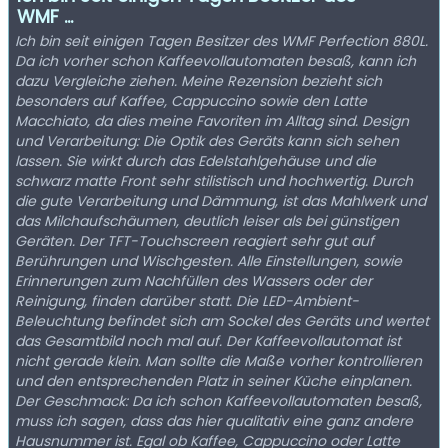
WMF ...
Ich bin seit einigen Tagen Besitzer des WMF Perfection 880L.
Da ich vorher schon Kaffeevollautomaten besaß, kann ich
dazu Vergleiche ziehen. Meine Rezension bezieht sich
besonders auf Kaffee, Cappuccino sowie den Latte
Macchiato, da dies meine Favoriten im Alltag sind. Design
und Verarbeitung: Die Optik des Geräts kann sich sehen
lassen. Sie wirkt durch das Edelstahlgehäuse und die
schwarz matte Front sehr stilistisch und hochwertig. Durch
die gute Verarbeitung und Dämmung, ist das Mahlwerk und
das Milchaufschäumen, deutlich leiser als bei günstigen
Geräten. Der TFT-Touchscreen reagiert sehr gut auf
Berührungen und Wischgesten. Alle Einstellungen, sowie
Erinnerungen zum Nachfüllen des Wassers oder der
Reinigung, finden darüber statt. Die LED-Ambient-
Beleuchtung befindet sich am Sockel des Geräts und wertet
das Gesamtbild noch mal auf. Der Kaffeevollautomat ist
nicht gerade klein. Man sollte die Maße vorher kontrollieren
und den entsprechenden Platz in seiner Küche einplanen.
Der Geschmack: Da ich schon Kaffeevollautomaten besaß,
muss ich sagen, dass das hier qualitativ eine ganz andere
Hausnummer ist. Egal ob Kaffee, Cappuccino oder Latte