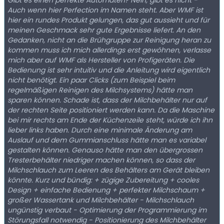
Gibt es einen perfekte Automaten? Nein, gibt es nicht -
Auch wenn hier Perfection im Namen steht. Aber WMF ist
hier ein rundes Produkt gelungen, das gut aussieht und für
meinen Geschmack sehr gute Ergebnisse liefert. An den
Gedanken, nicht an die Brühgruppe zur Reinigung heran zu
kommen muss ich mich allerdings erst gewöhnen, verlasse
mich aber auf WMF als Hersteller von Profigeräten. Die
Bedienung ist sehr intuitiv und die Anleitung wird eigentlich
nicht benötigt. Ein paar Clicks (zum Beispiel beim
regelmäßigen Reinigen des Milchsystems) hätte man
sparen können. Schade ist, dass der Milchbehälter nur auf
der rechten Seite positioniert werden kann. Da die Maschine
bei mir rechts am Ende der Küchenzeile steht, würde ich ihn
lieber links haben. Durch eine minimale Änderung am
Auslauf und dem Gummianschluss hätte man es variabel
gestalten können. Genauso hätte man den übergrossen
Tresterbehälter niedriger machen können, so dass der
Milchschlauch zum Leeren des Behälters am Gerät bleiben
könnte. Kurz und bündig: + zügige Zubereitung + cooles
Design + einfache Bedienung + perfekter Milchschaum +
großer Wassertank und Milchbehälter - Milchschlauch
ungünstig verbaut - Optimierung der Programmierung im
Störungsfall notwendig - Positionierung des Milchbehälter