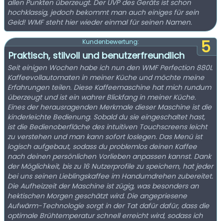
allen Punkten überzeugt. Der UVP des Geräts ist schon
hochklassig, jedoch bekommt man auch einiges für sein
Geld! WMF steht hier wieder einmal für seinen Namen.
5
Kundenbewertung:
Praktisch, stilvoll und benutzerfreundlich
Seit einigen Wochen habe ich nun den WMF Perfection 880L
Kaffeevollautomaten in meiner Küche und möchte meine
Erfahrungen teilen. Diese Kaffeemaschine hat mich rundum
überzeugt und ist ein wahrer Blickfang in meiner Küche.
Eines der herausragenden Merkmale dieser Maschine ist die
kinderleichte Bedienung. Sobald du sie eingeschaltet hast,
ist die Bedienoberfläche des intuitiven Touchscreens leicht
zu verstehen und man kann sofort loslegen. Das Menü ist
logisch aufgebaut, sodass du problemlos deinen Kaffee
nach deinen persönlichen Vorlieben anpassen kannst. Dank
der Möglichkeit, bis zu 16 Nutzerprofile zu speichern, hat jeder
bei uns seinen Lieblingskaffee im Handumdrehen zubereitet.
Die Aufheizzeit der Maschine ist zügig, was besonders an
hektischen Morgen geschätzt wird. Die angepriesene
Aufwärm-Technologie sorgt in der Tat dafür dafür, dass die
optimale Brühtemperatur schnell erreicht wird, sodass ich