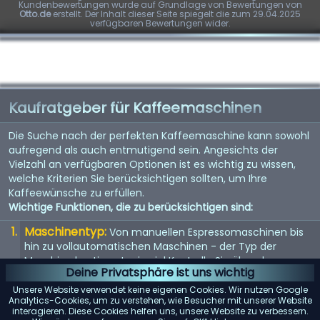
Kundenbewertungen wurde auf Grundlage von Bewertungen von
Otto.de
erstellt. Der Inhalt dieser Seite spiegelt die zum 29.04.2025
verfügbaren Bewertungen wider.
Kaufratgeber für Kaffeemaschinen
Die Suche nach der perfekten Kaffeemaschine kann sowohl
aufregend als auch entmutigend sein. Angesichts der
Vielzahl an verfügbaren Optionen ist es wichtig zu wissen,
welche Kriterien Sie berücksichtigen sollten, um Ihre
Kaffeewünsche zu erfüllen.
Wichtige Funktionen, die zu berücksichtigen sind:
Maschinentyp:
Von manuellen Espressomaschinen bis
hin zu vollautomatischen Maschinen - der Typ der
Maschine bestimmt, wie viel Kontrolle Sie über den
Deine Privatsphäre ist uns wichtig
Brühvorgang haben.
Unsere Website verwendet keine eigenen Cookies. Wir nutzen Google
Qualität der Mühle:
Eine eingebaute Mühle kann
Analytics-Cookies, um zu verstehen, wie Besucher mit unserer Website
interagieren. Diese Cookies helfen uns, unsere Website zu verbessern.
entscheidend sein. Suchen Sie nach einer Maschine mit