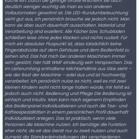
Küche ein. Durch die geringe Größe erscheint sie auch
deutlich weniger wuchtig als man es von anderen
Vollautomaten gewohnt ist. Die LED-Rundumbeleuchtung
sieht gut aus, ich persönlich brauche sie jedoch nicht. Man
kann sie aber auch dauerhaft ausschalten. Material und
Verarbeitung sind exzellent. Alle Fächer bzw. Schubladen
schließen leise ohne jedes Klacken und nichts ruckelt. Für
mich ein absoluter Pluspunkt ist, dass tatsächlich keine
Fingerabdrücke auf dem Gehäuse und dem Bedienfeld zu
sehen sind. Das hat mich bei anderen Maschinen immer
sehr gestört; hier hält WMF eindeutig sein Versprechen. Das
im Lieferumfang enthaltene Milchbehältnis aus Glas sieht –
wie der Rest der Maschine – edel aus und ist hochwertig
verarbeitet. Ich persönlich nutze es nicht, weil es mit zwei
kleinen Kindern wohl nicht lange halten würde, mir fehlt es
jedoch auch nicht. Bedienung und Pflege Die Bedienung ist
einfach und intuitiv. Man kann nach eigenem Empfinden
das Bedienpanel individualisieren und auch die Tee- und
Kaffeespezialitäten in einem persönlichen Profil dauerhaft
individualisiert anlegen. Das ist praktisch, wenn viele
Personen die Maschine nutzen. Ich benötige die Funktion
eher nicht, da wir das Gerät nur zu zweit nutzen und auch
zumeist die Standardeinstellungen der verschiedenen