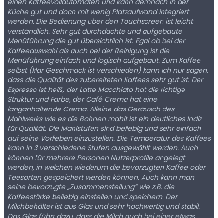
einen Kaffeevollautomaten und kann demnach in der
Küche gut und doch mit wenig Platzaufwand integriert
werden. Die Bedienung über den Touchscreen ist leicht
verständlich. Sehr gut durchdachte und aufgebaute
Menüführung die gut übersichtlich ist. Egal ob bei der
Kaffeeauswahl als auch bei der Reinigung ist die
Menüführung einfach und logisch aufgebaut. Zum Kaffee
selbst (klar Geschmack ist verschieden) kann ich nur sagen,
dass die Qualität des zubereiteten Kaffees sehr gut ist. Der
Espresso ist heiß, der Latte Macchiato hat die richtige
Struktur und Farbe, der Café Crema hat eine
langanhaltende Crema. Alleine das Geräusch des
Mahlwerks wie es die Bohnen mahlt ist ein deutliches Indiz
für Qualität. Die Mahlstufen sind beliebig und sehr einfach
auf seine Vorlieben einzustellen. Die Temperatur des Kaffees
kann in 3 verschiedene Stufen ausgewählt werden. Auch
können für mehrere Personen Nutzerprofile angelegt
werden, in welchen wiederum die bevorzugten Kaffee oder
Teesorten gespeichert werden können. Auch kann man
seine bevorzugte „Zusammenstellung“ wie z.B. die
Kaffeestärke beliebig einstellen und speichern. Der
Milchbehälter ist aus Glas und sehr hochwertig und stabil.
Das Glas führt dazu, dass die Milch auch bei einer etwas