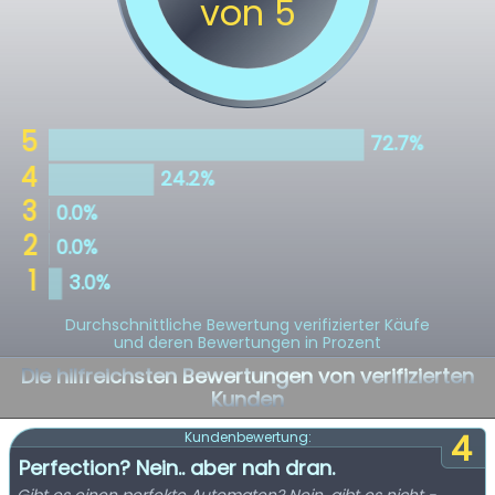
Durchschnittliche Bewertung verifizierter Käufe
und deren Bewertungen in Prozent
Die hilfreichsten Bewertungen von verifizierten
Kunden
4
Kundenbewertung:
Perfection? Nein.. aber nah dran.