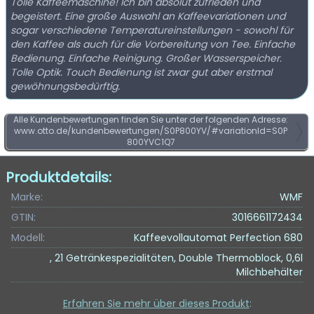
Tolle Kaffeemaschine! Ich bin absolut zufrieden und
begeistert. Eine große Auswahl an Kaffeevariationen und
sogar verschiedene Temperatureinstellungen - sowohl für
den Kaffee als auch für die Vorbereitung von Tee. Einfache
Bedienung. Einfache Reinigung. Großer Wasserspeicher.
Tolle Optik. Touch Bedienung ist zwar gut aber erstmal
gewöhnungsbedürftig.
Alle Kundenbewertungen finden Sie unter der folgenden Adresse:
www.otto.de/kundenbewertungen/S0P800YV/#variationId=S0P
800YVC1Q7
Produktdetails:
Marke:
WMF
GTIN:
3016661172434
Modell:
Kaffeevollautomat Perfection 680
, 21 Getränkespezialitäten, Double Thermoblock, 0,6l
Milchbehälter
Erfahren Sie mehr über dieses Produkt
: