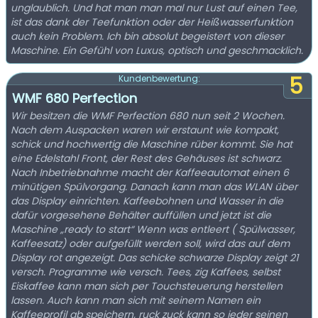
unglaublich. Und hat man man mal nur Lust auf einen Tee,
ist das dank der Teefunktion oder der Heißwasserfunktion
auch kein Problem. Ich bin absolut begeistert von dieser
Maschine. Ein Gefühl von Luxus, optisch und geschmacklich.
5
Kundenbewertung:
WMF 680 Perfection
Wir besitzen die WMF Perfection 680 nun seit 2 Wochen.
Nach dem Auspacken waren wir erstaunt wie kompakt,
schick und hochwertig die Maschine rüber kommt. Sie hat
eine Edelstahl Front, der Rest des Gehäuses ist schwarz.
Nach Inbetriebnahme macht der Kaffeeautomat einen 6
minütigen Spülvorgang. Danach kann man das WLAN über
das Display einrichten. Kaffeebohnen und Wasser in die
dafür vorgesehene Behälter auffüllen und jetzt ist die
Maschine „ready to start“ Wenn was entleert ( Spülwasser,
Kaffeesatz) oder aufgefüllt werden soll, wird das auf dem
Display rot angezeigt. Das schicke schwarze Display zeigt 21
versch. Programme wie versch. Tees, zig Kaffees, selbst
Eiskaffee kann man sich per Touchsteuerung herstellen
lassen. Auch kann man sich mit seinem Namen ein
Kaffeeprofil ab speichern, ruck zuck kann so jeder seinen