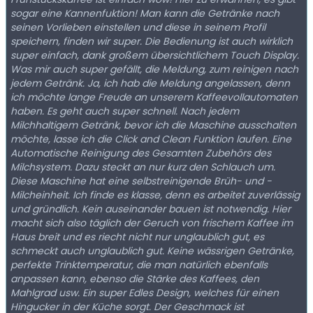
sogar eine Kannenfuktion! Man kann die Getränke nach
seinen Vorlieben einstellen und diese in seinem Profil
speichern, finden wir super. Die Bedienung ist auch wirklich
super einfach, dank großem übersichtlichem Touch Display.
Was mir auch super gefällt, die Meldung, zum reinigen nach
jedem Getränk. Ja, ich hab die Meldung angelassen, denn
ich möchte lange Freude an unserem Kaffeevollautomaten
haben. Es geht auch super schnell. Nach jedem
Milchhaltigem Getränk, bevor ich die Maschine ausschalten
möchte, lasse ich die Click and Clean Funktion laufen. Eine
Automatische Reinigung des Gesamten Zubehörs des
Milchsystem. Dazu steckt an nur kurz den Schlauch um.
Diese Maschine hat eine selbstreinigende Brüh- und -
Milcheinheit. Ich finde es klasse, denn es arbeitet zuverlässig
und gründlich. Kein auseinander bauen ist notwendig. Hier
macht sich also täglich der Geruch von frischem Kaffee im
Haus breit und es riecht nicht nur unglaublich gut, es
schmeckt auch unglaublich gut. Keine wässrigen Getränke,
perfekte Trinktemperatur, die man natürlich ebenfalls
anpassen kann, ebenso die Stärke des Kaffees, den
Mahlgrad usw. Ein super Edles Design, welches für einen
Hingucker in der Küche sorgt. Der Geschmack ist