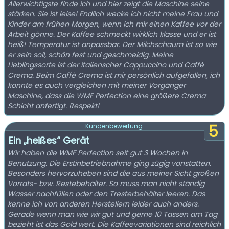
Allerwichtigste finde ich und hier zeigt die Maschine seine
stärken. Sie ist leise! Endlich wecke ich nicht meine Frau und
Kinder am frühen Morgen, wenn ich mir einen Kaffee vor der
Arbeit gönne. Der Kaffee schmeckt wirklich klasse und er ist
heiß! Temperatur ist anpassbar. Der Milchschaum ist so wie
er sein soll, schön fest und geschmeidig. Meine
Lieblingssorte ist der italienscher Cappuccino und Caffè
Crema. Beim Caffè Crema ist mir persönlich aufgefallen, ich
konnte es auch vergleichen mit meiner Vorgänger
Maschine, dass die WMF Perfection eine größere Crema
Schicht anfertigt. Respekt!
5
Kundenbewertung:
Ein „heißes“ Gerät
Wir haben die WMF Perfection seit gut 3 Wochen in
Benutzung. Die Erstinbetriebnahme ging zügig vonstatten.
Besonders hervorzuheben sind die aus meiner Sicht großen
Vorrats- bzw. Restebehälter. So muss man nicht ständig
Wasser nachfüllen oder den Tresterbehälter leeren. Das
kenne ich von anderen Herstellern leider auch anders.
Gerade wenn man wie wir gut und gerne 10 Tassen am Tag
bezieht ist das Gold wert. Die Kaffeevariationen sind reichlich