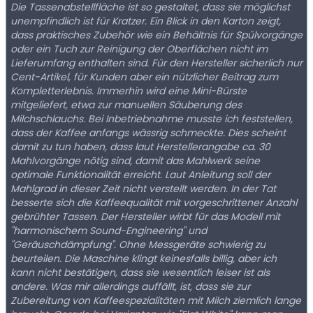
Die Tassenabstellfläche ist so gestaltet, dass sie möglichst
unempfindlich ist für Kratzer. Ein Blick in den Karton zeigt,
dass praktisches Zubehör wie ein Behältnis für Spülvorgänge
oder ein Tuch zur Reinigung der Oberflächen nicht im
Lieferumfang enthalten sind. Für den Hersteller sicherlich nur
Cent-Artikel, für Kunden aber ein nützlicher Beitrag zum
Kompletterlebnis. Immerhin wird eine Mini-Bürste
mitgeliefert, etwa zur manuellen Säuberung des
Milchschlauchs. Bei Inbetriebnahme musste ich feststellen,
dass der Kaffee anfangs wässrig schmeckte. Dies scheint
damit zu tun haben, dass laut Herstellerangabe ca. 30
Mahlvorgänge nötig sind, damit das Mahlwerk seine
optimale Funktionalität erreicht. Laut Anleitung soll der
Mahlgrad in dieser Zeit nicht verstellt werden. In der Tat
besserte sich die Kaffeequalität mit vorgeschrittener Anzahl
gebrühter Tassen. Der Hersteller wirbt für das Modell mit
"harmonischem Sound-Engineering" und
"Geräuschdämpfung". Ohne Messgeräte schwierig zu
beurteilen. Die Maschine klingt keinesfalls billig, aber ich
kann nicht bestätigen, dass sie wesentlich leiser ist als
andere. Was mir allerdings auffällt, ist, dass sie zur
Zubereitung von Kaffeespezialitäten mit Milch ziemlich lange