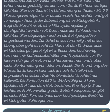
braucht. Gerade bei Varianten wie "Flat White" kann man
schon mal ungeduldig werden vorm Gerät. Ein hochwertiger
Milchbehälter aus Glas ist im Lieferumfang enthalten. Mit 0,6
l Fassungsvermögen ist er auskömmlich, formschön und gut
zu reinigen. Nach jeder Zubereitung eines Milchgetränks
fragt die Maschine, ob eine Milchsystemspülung
durchgeführt werden soll. Dazu muss der Schlauch vom
Milchbehälter abgezogen und an die Reinigungsdüse
angesteckt werden. Zunächst etwas fummelig, mit etwas
Übung aber geht es recht fix. Man hat den Eindruck, dass
wirklich alles gut gereinigt wird. Besonders hochwertig
kommen mir Kaffeesatzbehälter und Tropfschale vor. Sie
lassen sich gut einsetzen und herausnehmen und haben
nicht die Anmutung von dünnem Plastik. Die Anordnung des
Wassertanks hinten kann sich je nach Aufstellort als
unpraktisch erweisen. Das "Ambientelicht" leuchtet nur
kaltweiß. Die Perfection 680 ist WLAN-fähig und kann
Updates direkt aus dem Netz beziehen. Eine App (z. B. zur
leichteren Profilverwaltung oder Getränkeanpassung) gibt
es nicht. FAZIT: Formschönes aber hochpreisiges Gerät für
wirklich guten Kaffeegenuss.
Kundenbewertung: