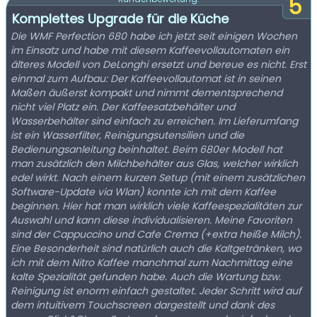
5
Komplettes Upgrade für die Küche
Die WMF Perfection 680 habe ich jetzt seit einigen Wochen
im Einsatz und habe mit diesem Kaffeevollautomaten ein
älteres Modell von DeLonghi ersetzt und bereue es nicht. Erst
einmal zum Aufbau: Der Kaffeevollautomat ist in seinen
Maßen äußerst kompakt und nimmt dementsprechend
nicht viel Platz ein. Der Kaffeesatzbehälter und
Wasserbehälter sind einfach zu erreichen. Im Lieferumfang
ist ein Wasserfilter, Reinigungsutensilien und die
Bedienungsanleitung beinhaltet. Beim 680er Modell hat
man zusätzlich den Milchbehälter aus Glas, welcher wirklich
edel wirkt. Nach einem kurzen Setup (mit einem zusätzlichen
Software-Update via Wlan) konnte ich mit dem Kaffee
beginnen. Hier hat man wirklich viele Kaffeespezialitäten zur
Auswahl und kann diese individualisieren. Meine Favoriten
sind der Cappuccino und Cafe Crema (+extra heiße Milch).
Eine Besonderheit sind natürlich auch die Kaltgetränken, wo
ich mit dem Nitro Kaffee manchmal zum Nachmittag eine
kalte Spezialität gefunden habe. Auch die Wartung bzw.
Reinigung ist enorm einfach gestaltet. Jeder Schritt wird auf
dem intuitivem Touchscreen dargestellt und dank des