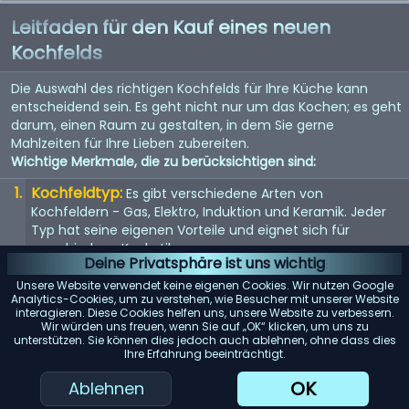
Leitfaden für den Kauf eines neuen
Kochfelds
Die Auswahl des richtigen Kochfelds für Ihre Küche kann
entscheidend sein. Es geht nicht nur um das Kochen; es geht
darum, einen Raum zu gestalten, in dem Sie gerne
Mahlzeiten für Ihre Lieben zubereiten.
Wichtige Merkmale, die zu berücksichtigen sind:
Kochfeldtyp:
Es gibt verschiedene Arten von
Kochfeldern - Gas, Elektro, Induktion und Keramik. Jeder
Typ hat seine eigenen Vorteile und eignet sich für
verschiedene Kochstile.
Deine Privatsphäre ist uns wichtig
Größe und Anzahl der Brenner:
Wählen Sie ein
Unsere Website verwendet keine eigenen Cookies. Wir nutzen Google
Kochfeld mit der richtigen Anzahl und Größe der Brenner,
Analytics-Cookies, um zu verstehen, wie Besucher mit unserer Website
interagieren. Diese Cookies helfen uns, unsere Website zu verbessern.
abhängig von Ihren Kochbedürfnissen und dem
Wir würden uns freuen, wenn Sie auf „OK“ klicken, um uns zu
verfügbaren Platz in Ihrer Küche.
unterstützen. Sie können dies jedoch auch ablehnen, ohne dass dies
Ihre Erfahrung beeinträchtigt.
Sicherheitsfunktionen:
Achten Sie auf Kochfelder mit
Sicherheitsfunktionen wie Kindersicherung, automatischer
OK
Ablehnen
Abschaltung und Restwärmeanzeige.