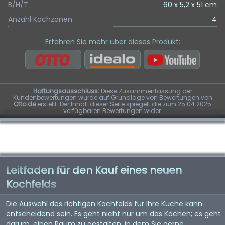
B/H/T
60 x 5,2 x 51 cm
Anzahl Kochzonen
4
Erfahren Sie mehr über dieses Produkt
:
Haftungsausschluss:
Diese Zusammenfassung der
Kundenbewertungen wurde auf Grundlage von Bewertungen von
Otto.de
erstellt. Der Inhalt dieser Seite spiegelt die zum 25.04.2025
verfügbaren Bewertungen wider.
Leitfaden für den Kauf eines neuen
Kochfelds
Die Auswahl des richtigen Kochfelds für Ihre Küche kann
entscheidend sein. Es geht nicht nur um das Kochen; es geht
darum, einen Raum zu gestalten, in dem Sie gerne