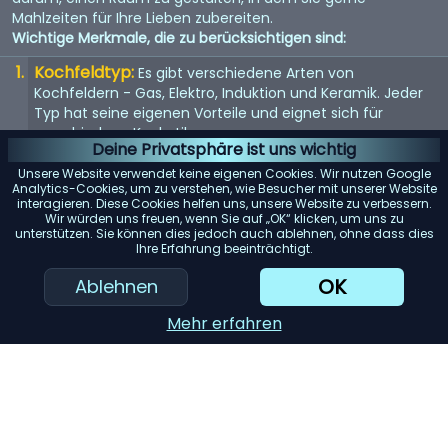
Mahlzeiten für Ihre Lieben zubereiten.
Wichtige Merkmale, die zu berücksichtigen sind:
Kochfeldtyp:
Es gibt verschiedene Arten von
Kochfeldern - Gas, Elektro, Induktion und Keramik. Jeder
Typ hat seine eigenen Vorteile und eignet sich für
verschiedene Kochstile.
Deine Privatsphäre ist uns wichtig
Größe und Anzahl der Brenner:
Wählen Sie ein
Unsere Website verwendet keine eigenen Cookies. Wir nutzen Google
Kochfeld mit der richtigen Anzahl und Größe der Brenner,
Analytics-Cookies, um zu verstehen, wie Besucher mit unserer Website
interagieren. Diese Cookies helfen uns, unsere Website zu verbessern.
abhängig von Ihren Kochbedürfnissen und dem
Wir würden uns freuen, wenn Sie auf „OK“ klicken, um uns zu
verfügbaren Platz in Ihrer Küche.
unterstützen. Sie können dies jedoch auch ablehnen, ohne dass dies
Ihre Erfahrung beeinträchtigt.
Sicherheitsfunktionen:
Achten Sie auf Kochfelder mit
Sicherheitsfunktionen wie Kindersicherung, automatischer
OK
Ablehnen
Abschaltung und Restwärmeanzeige.
Mehr erfahren
Einfache Reinigung:
Ein Kochfeld mit glatter Oberfläche
oder abnehmbaren Teilen kann die Reinigung erleichtern.
KI-Einkaufsassistent