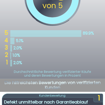
Durchschnittliche Bewertung verifizierter Käufe
und deren Bewertungen in Prozent
Die hilfreichsten Bewertungen von verifizierten
Kunden
1
Kundenbewertung:
Defekt unmittelbar nach Garantieablauf