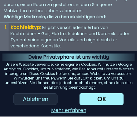
darum, einen Raum zu gestalten, in dem Sie gerne
Mahlzeiten für Ihre Lieben zubereiten.
Wichtige Merkmale, die zu berücksichtigen sind:
Kochfeldtyp:
Es gibt verschiedene Arten von
Kochfeldern - Gas, Elektro, Induktion und Keramik. Jeder
Typ hat seine eigenen Vorteile und eignet sich für
verschiedene Kochstile.
Größe und Anzahl der Brenner:
Wählen Sie ein
Deine Privatsphäre ist uns wichtig
Kochfeld mit der richtigen Anzahl und Größe der Brenner,
Unsere Website verwendet keine eigenen Cookies. Wir nutzen Google
abhängig von Ihren Kochbedürfnissen und dem
Analytics-Cookies, um zu verstehen, wie Besucher mit unserer Website
interagieren. Diese Cookies helfen uns, unsere Website zu verbessern.
verfügbaren Platz in Ihrer Küche.
Wir würden uns freuen, wenn Sie auf „OK“ klicken, um uns zu
unterstützen. Sie können dies jedoch auch ablehnen, ohne dass dies
Sicherheitsfunktionen:
Achten Sie auf Kochfelder mit
Ihre Erfahrung beeinträchtigt.
Sicherheitsfunktionen wie Kindersicherung, automatischer
Abschaltung und Restwärmeanzeige.
OK
Ablehnen
Einfache Reinigung:
Ein Kochfeld mit glatter Oberfläche
Mehr erfahren
oder abnehmbaren Teilen kann die Reinigung erleichtern.
KI-Einkaufsassistent