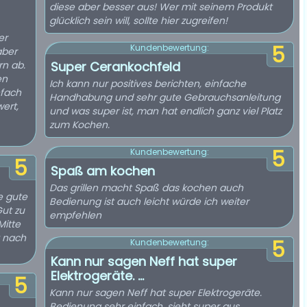
diese aber besser aus! Wer mit seinem Produkt
glücklich sein will, sollte hier zugreifen!
er
5
Kundenbewertung:
aber
rn ab.
Super Cerankochfeld
en
Ich kann nur positives berichten, einfache
nfach
Handhabung und sehr gute Gebrauchsanleitung
ert,
und was super ist, man hat endlich ganz viel Platz
zum Kochen.
5
Kundenbewertung:
5
Spaß am kochen
Das grillen macht Spaß das kochen auch
e gute
Bedienung ist auch leicht würde ich weiter
Gut zu
empfehlen
Mitte
t nach
5
Kundenbewertung:
Kann nur sagen Neff hat super
Elektrogeräte. ...
5
Kann nur sagen Neff hat super Elektrogeräte.
Bedienung sehr einfach, sieht super aus