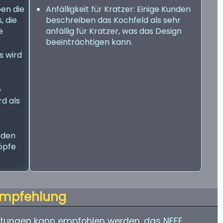
ben die
Anfälligkeit für Kratzer: Einige Kunden
, die
beschreiben das Kochfeld als sehr
e
anfällig für Kratzer, was das Design
beeinträchtigen kann.
s wird
e
d als
 den
öpfe
mpfehlung
tungen kann empfohlen werden, das NEFF