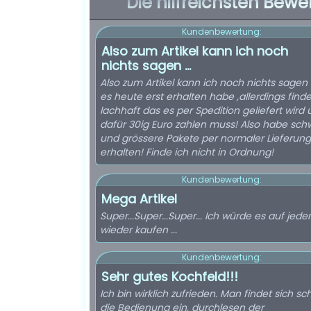
Die hilfreichsten Bewe
Kundenbewertung:
Also zum Artikel kann ich noch
nichts sagen ...
Also zum Artikel kann ich noch nichts sagen 
es heute erst erhalten habe ,allerdings finde
lachhaft das es per Spedition geliefert wird 
dafür 30ig Euro zahlen muss! Also habe sch
und grössere Pakete per normaler Lieferung
erhalten! Finde ich nicht in Ordnung!
Kundenbewertung:
Mega Artikel
Super...Super...Super... Ich würde es auf jeden
wieder kaufen ...
Kundenbewertung:
Sehr gutes Kochfeld!!!
Ich bin wirklich zufrieden. Man findet sich sch
die Bedienung ein, durchlesen der