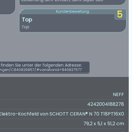
5
Kundenbewertung:
Top
Top
inden Sie unter der folgenden Adresse:
ungen/C840826857/#variationId=840827577
NEFF
4242004188278
Elektro-Kochfeld von SCHOTT CERAN® N 70 T18PT16X0
79,2 x 5,1 x 51,2 cm