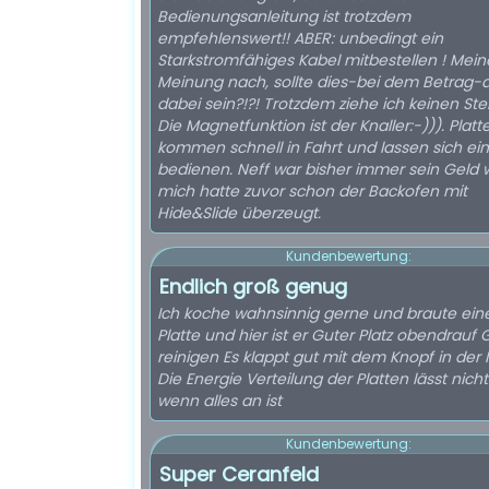
Bedienungsanleitung ist trotzdem
empfehlenswert!! ABER: unbedingt ein
Starkstromfähiges Kabel mitbestellen ! Mein
Meinung nach, sollte dies-bei dem Betrag-
dabei sein?!?! Trotzdem ziehe ich keinen Ste
Die Magnetfunktion ist der Knaller:-))). Platt
kommen schnell in Fahrt und lassen sich ei
bedienen. Neff war bisher immer sein Geld w
mich hatte zuvor schon der Backofen mit
Hide&Slide überzeugt.
Kundenbewertung:
Endlich groß genug
Ich koche wahnsinnig gerne und braute ein
Platte und hier ist er Guter Platz obendrauf 
reinigen Es klappt gut mit dem Knopf in der 
Die Energie Verteilung der Platten lässt nich
wenn alles an ist
Kundenbewertung:
Super Ceranfeld