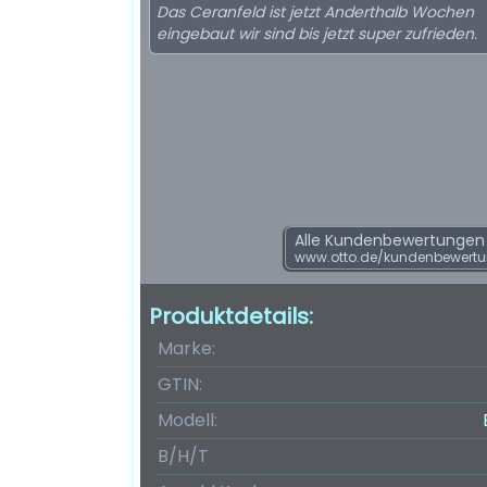
Das Ceranfeld ist jetzt Anderthalb Wochen
eingebaut wir sind bis jetzt super zufrieden.
Alle Kundenbewertungen f
www.otto.de/kundenbewert
Produktdetails:
Marke:
GTIN:
Modell:
B/H/T