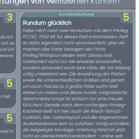
rtungen von verifizierten Kunden
3
5
Kundenbewertung:
Rundum glücklich
Habe mich nach zwei Versuchen mit dem Privileg
PCTAC 7042 NE für dieses Feld entschlossen. Neff
da ich
ist dafür eigentlich nicht verantwortlich, aber sie
 ich es
machen das harte Versagen der Firma
und ich
Privileg/Whirlpool wieder wett! Dieses Feld
werere
funktioniert nicht nur wie erwartet einwandfrei,
sondern produziert auch eine Hitze, die mir bislang
völlig unbekannt war. Die Anordnung der Platten
sowie die unterschiedlichen Größen sind genial
5
um auch mal bis zu 3 große Pötte aufm Feld
stehen zu haben und dieser runde, magnetische,
 Fall
abnehmbare Knopf ist einfach nur eine Freude
für's Herz. Gerade nach dem vorherigen Privileg-
Kochfeld weiß ich hier auch die Wisch-Schutz-
5
Funktion, das Tastenlayout und die angenehmen
Audiofeedbacks sehr zu schätzen. Einzig und allein
die beigelegte Montage-Anleitung fand ich jetzt
nell in
nicht so übersichtlich/verständlich - online sah