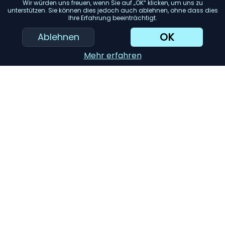
Wir würden uns freuen, wenn Sie auf „OK“ klicken, um uns zu
verfügbaren Platz in Ihrer Küche.
unterstützen. Sie können dies jedoch auch ablehnen, ohne dass dies
Ihre Erfahrung beeinträchtigt.
Sicherheitsfunktionen:
Achten Sie auf Kochfelder mit
Sicherheitsfunktionen wie Kindersicherung, automatischer
OK
Ablehnen
Abschaltung und Restwärmeanzeige.
Mehr erfahren
Einfache Reinigung:
Ein Kochfeld mit glatter Oberfläche
oder abnehmbaren Teilen kann die Reinigung erleichtern.
KI-Einkaufsassistent
Einreichen
Kontakt
Datenschutz
Impressum
Cookie-Einstellungen