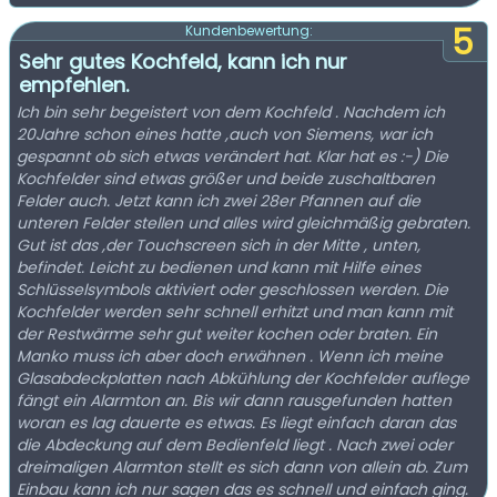
5
Kundenbewertung:
Sehr gutes Kochfeld, kann ich nur
empfehlen.
Ich bin sehr begeistert von dem Kochfeld . Nachdem ich
20Jahre schon eines hatte ,auch von Siemens, war ich
gespannt ob sich etwas verändert hat. Klar hat es :-) Die
Kochfelder sind etwas größer und beide zuschaltbaren
Felder auch. Jetzt kann ich zwei 28er Pfannen auf die
unteren Felder stellen und alles wird gleichmäßig gebraten.
Gut ist das ,der Touchscreen sich in der Mitte , unten,
befindet. Leicht zu bedienen und kann mit Hilfe eines
Schlüsselsymbols aktiviert oder geschlossen werden. Die
Kochfelder werden sehr schnell erhitzt und man kann mit
der Restwärme sehr gut weiter kochen oder braten. Ein
Manko muss ich aber doch erwähnen . Wenn ich meine
Glasabdeckplatten nach Abkühlung der Kochfelder auflege
fängt ein Alarmton an. Bis wir dann rausgefunden hatten
woran es lag dauerte es etwas. Es liegt einfach daran das
die Abdeckung auf dem Bedienfeld liegt . Nach zwei oder
dreimaligen Alarmton stellt es sich dann von allein ab. Zum
Einbau kann ich nur sagen das es schnell und einfach ging.