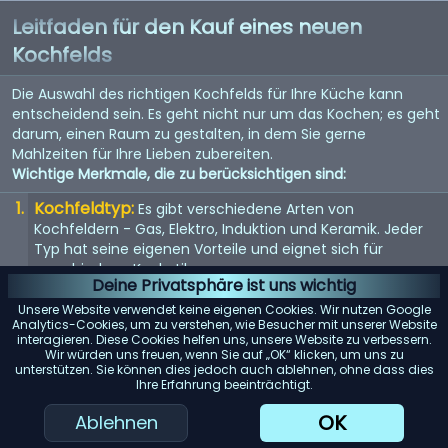
Leitfaden für den Kauf eines neuen
Kochfelds
Die Auswahl des richtigen Kochfelds für Ihre Küche kann
entscheidend sein. Es geht nicht nur um das Kochen; es geht
darum, einen Raum zu gestalten, in dem Sie gerne
Mahlzeiten für Ihre Lieben zubereiten.
Wichtige Merkmale, die zu berücksichtigen sind:
Kochfeldtyp:
Es gibt verschiedene Arten von
Kochfeldern - Gas, Elektro, Induktion und Keramik. Jeder
Typ hat seine eigenen Vorteile und eignet sich für
verschiedene Kochstile.
Deine Privatsphäre ist uns wichtig
Größe und Anzahl der Brenner:
Wählen Sie ein
Unsere Website verwendet keine eigenen Cookies. Wir nutzen Google
Kochfeld mit der richtigen Anzahl und Größe der Brenner,
Analytics-Cookies, um zu verstehen, wie Besucher mit unserer Website
interagieren. Diese Cookies helfen uns, unsere Website zu verbessern.
abhängig von Ihren Kochbedürfnissen und dem
Wir würden uns freuen, wenn Sie auf „OK“ klicken, um uns zu
verfügbaren Platz in Ihrer Küche.
unterstützen. Sie können dies jedoch auch ablehnen, ohne dass dies
Ihre Erfahrung beeinträchtigt.
Sicherheitsfunktionen:
Achten Sie auf Kochfelder mit
Sicherheitsfunktionen wie Kindersicherung, automatischer
OK
Ablehnen
Abschaltung und Restwärmeanzeige.