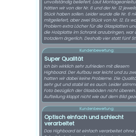
unvollständig beliefert. Laut Montageanleit
hätten wir von der Nr. 6 und der Nr. 12 jeweil
Stück haben sollen. Leider wurde die Nr. 6 ni
mitgeliefert, aber zwei Stück von Nr. 12. Es wa
Problem extra Löcher für die Glasplatten und
die Holzplatte im Schrank anzubringen, war 
trotzdem ärgerlich. Deshalb vier statt fünf S
Kundenbewertung:
Super Qualität
Ich bin wirklich sehr zufrieden mit diesem
Highboard. Der Aufbau war leicht und zu zwe
hatten wir dabei keine Probleme. Die Qualität
sehr gut und stabil ist es auch. Leider stimm
Foto bezüglich der Glasböden nicht überein.
Aufteilung klappt nicht wie auf dem Bild geze
Kundenbewertung:
Optisch einfach und schlecht
verarbeitet
Das Highboard ist einfach verarbeitet ohne