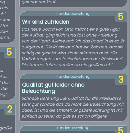
ung
gelungener kauf
s ein
cht
5
Kundenbewertung:
r kein
Wir sind zufrieden
 für
Das neue Board von Otto macht eine gute Figur,
aber
der Aufbau ging leicht und fast ohne Anleitung
terne!
von der Hand. Alleine hab ich das Board in etwa 2h
aufgebaut. Die Rückwand hat ein Zeichen, das sie
5
richtig eingesetzt wird, dann stimmen auch die
Vorbohrungen zum festschrauben der Rückwand.
Die Hermesfahrer verdienen ein großes Lob!
it
 ist
3
Kundenbewertung:
t das
Qualität gut leider ohne
 Die
Beleuchtung
igt.
Schnelle Lieferung Die Qualität für die Preisklasse
sehr gut schade das da nicht die Beleuchtung mit
2
dabei ist und die Empfehlungsbeleuchtung ist mir
einfach zu teuer da gibt es schon billigere
 große
5
Kundenbewertung: