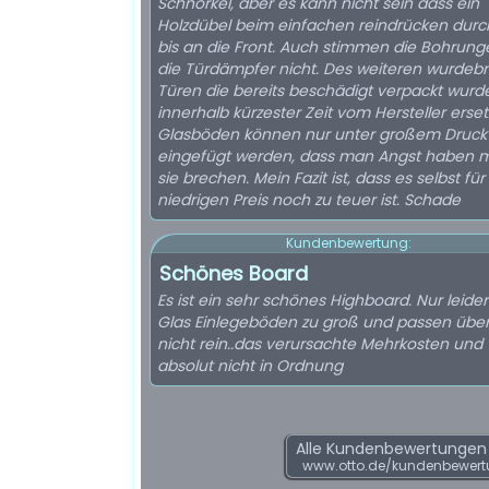
Schnörkel, aber es kann nicht sein dass ein
Holzdübel beim einfachen reindrücken durc
bis an die Front. Auch stimmen die Bohrung
die Türdämpfer nicht. Des weiteren wurdebn
Türen die bereits beschädigt verpackt wurd
innerhalb kürzester Zeit vom Hersteller ersetz
Glasböden können nur unter großem Druck
eingefügt werden, dass man Angst haben 
sie brechen. Mein Fazit ist, dass es selbst fü
niedrigen Preis noch zu teuer ist. Schade
Kundenbewertung:
Schönes Board
Es ist ein sehr schönes Highboard. Nur leider
Glas Einlegeböden zu groß und passen übe
nicht rein..das verursachte Mehrkosten und
absolut nicht in Ordnung
Alle Kundenbewertungen f
www.otto.de/kundenbewert