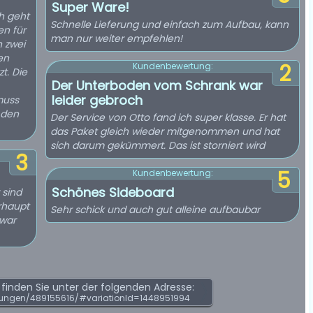
Super Ware!
h geht
Schnelle Lieferung und einfach zum Aufbau, kann
en für
man nur weiter empfehlen!
 zwei
en
2
Kundenbewertung:
t. Die
Der Unterboden vom Schrank war
leider gebroch
muss
r den
Der Service von Otto fand ich super klasse. Er hat
das Paket gleich wieder mitgenommen und hat
sich darum gekümmert. Das ist storniert wird
3
5
Kundenbewertung:
Schönes Sideboard
 sind
rhaupt
Sehr schick und auch gut alleine aufbaubar
 war
inden Sie unter der folgenden Adresse:
ungen/489155616/#variationId=1448951994