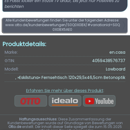
Es Passt locker ein 55zoll Tv drauf, bis jetzt nur Positives zu
berichten
Alle Kundenbewertungen finden Sie unter der folgenden Adresse:
www.otto.de/kundenbewertungen/S0Q0X0BX/#variationId=S0Q
0X0BX5AE0
Produktdetails:
Marke:
en.casa
GTIN:
4059438576737
Modell:
Lowboard
, »Eskilstuna« Fernsehtisch 120x29,5x46,5cm Betonoptik
Erfahren Sie mehr über dieses Produkt
:
Haftungsausschluss:
Diese Zusammenfassung der
Kundenbewertungen wurde auf Grundlage von Bewertungen von
Otto.de
erstellt. Der Inhalt dieser Seite spiegelt die zum 15.05.2025