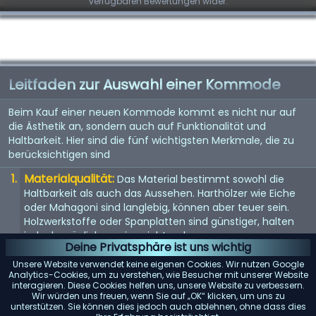
verfügbaren Bewertungen wider.
Leitfaden zur Auswahl einer Kommode
Beim Kauf einer neuen Kommode kommt es nicht nur auf
die Ästhetik an, sondern auch auf Funktionalität und
Haltbarkeit. Hier sind die fünf wichtigsten Merkmale, die zu
berücksichtigen sind
Materialqualität:
Das Material bestimmt sowohl die
Haltbarkeit als auch das Aussehen. Harthölzer wie Eiche
oder Mahagoni sind langlebig, können aber teuer sein.
Holzwerkstoffe oder Spanplatten sind günstiger, halten
jedoch möglicherweise nicht so lange.
Deine Privatsphäre ist uns wichtig
Größe und Stauraum:
Überlegen Sie, wie viel Stauraum
Unsere Website verwendet keine eigenen Cookies. Wir nutzen Google
Sie benötigen und wie viel Platz in Ihrem Zimmer zur
Analytics-Cookies, um zu verstehen, wie Besucher mit unserer Website
interagieren. Diese Cookies helfen uns, unsere Website zu verbessern.
Verfügung steht. Messen Sie den Bereich, in dem Sie die
Wir würden uns freuen, wenn Sie auf „OK“ klicken, um uns zu
Kommode aufstellen möchten, um sicherzustellen, dass
unterstützen. Sie können dies jedoch auch ablehnen, ohne dass dies
sie passt.