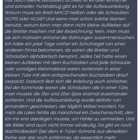
hat, auch alleine aufbauen, zu zweit ist es aber einfacher
und schneller. Punktabzug gibt es für die Aufbauanleitung.
Warum muss ein Brett MHC21 heißen oder die Schrauben
HCP13 oder HCA6? Und wenn man schon solche Namen
benutzt, warum kann man dann nicht kleine Aufkleber auf
die Bretter machen mit der Bezeichnung. Nein, man muss
sie sich mühsam anhand der Bohrungen zusammensuchen.
Ich habe ein paar Tage vorher ein Schuhregal von einer
anderen Firma bekommen, da waren die Bretter und
Schrauben alphabetisch benannt. Jedes Teil hatte einen
kleinen Aufkleber mit dem Buchstaben und jede Schraube
oder sonstiges Kleinmaterial waren sortenrein in einer
kleinen Tüte mit dem entsprechenden Buchstaben drauf
verpackt. Dadurch liest sich die Anleitung auch einfacher.
Bei der Kommode waren die Schrauben alle in einer Tüte,
man musste die 13er und 20er Spax erstmal auseinander
sortieren. Und die Aufbauanleitung wurde definitv von
jemandem geschrieben, der täglich Möbel montiert. Für
mich als Laien fehlte da manchmal ein Zwischenschritt, den
ich mir erst überlegen musste, um Fehler zu vermeiden. Und
die Bilder sind auch nicht immer eindeutig. Da gibt es noch
Nachholbedarf (bei dem 4-Türer-Schrank aus derselben
Reihe war das noch schlimmer, da wesentlich mehr