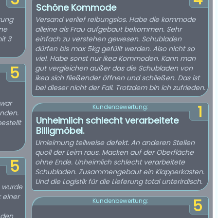
Schöne Kommode
rung
Versand verlief reibungslos. Habe die kommode
ne
alleine als Frau aufgebaut bekommen. Sehr
it 3
einfach zu verstehen gewesen. Schubladen
dürfen bis max 5kg gefüllt werden. Also nicht so
viel. Habe sonst nur ikea Kommoden. Kann man
5
gut vergleichen außer das die Schubladen von
ikea sich fließender öffnen und schließen. Das ist
bei dieser nicht der Fall. Trotzdem bin ich zufrieden.
 war
1
Kundenbewertung:
anden.
Unheimlich schlecht verarbeitete
estellt
Billigmöbel.
Umleimung teilweise defekt. An anderen Stellen
quoll der Leim raus. Macken auf der Oberfläche
5
ohne Ende. Unheimlich schlecht verarbeitete
Schubladen. Zusammengebaut ein Klapperkasten.
Und die Logistik für die Lieferung total unterirdisch.
e wurde
 einer
5
Kundenbewertung:
 den