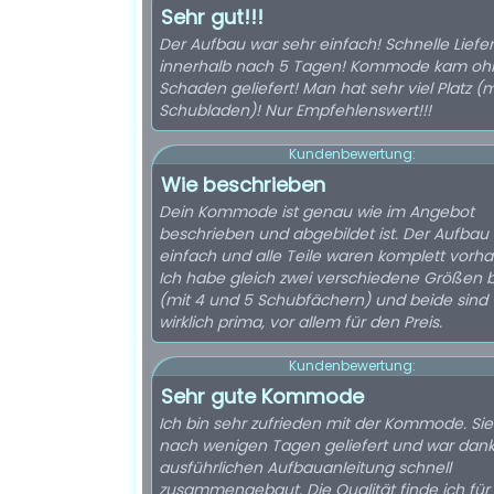
Sehr gut!!!
Der Aufbau war sehr einfach! Schnelle Liefe
innerhalb nach 5 Tagen! Kommode kam oh
Schaden geliefert! Man hat sehr viel Platz (m
Schubladen)! Nur Empfehlenswert!!!
Kundenbewertung:
Wie beschrieben
Dein Kommode ist genau wie im Angebot
beschrieben und abgebildet ist. Der Aufbau
einfach und alle Teile waren komplett vorh
Ich habe gleich zwei verschiedene Größen b
(mit 4 und 5 Schubfächern) und beide sind
wirklich prima, vor allem für den Preis.
Kundenbewertung:
Sehr gute Kommode
Ich bin sehr zufrieden mit der Kommode. Si
nach wenigen Tagen geliefert und war dank
ausführlichen Aufbauanleitung schnell
zusammengebaut. Die Qualität finde ich für