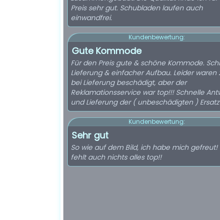
Preis sehr gut. Schubladen laufen auch
einwandfrei.
Kundenbewertung:
Gute Kommode
Für den Preis gute & schöne Kommode. Sch
Lieferung & einfacher Aufbau. Leider waren 2
bei Lieferung beschädigt, aber der
Reklamationsservice war top!!! Schnelle Ant
und Lieferung der ( unbeschädigten ) Ersatzt
Kundenbewertung:
Sehr gut
So wie auf dem Bild, ich habe mich gefreut! 
fehlt auch nichts alles top!!